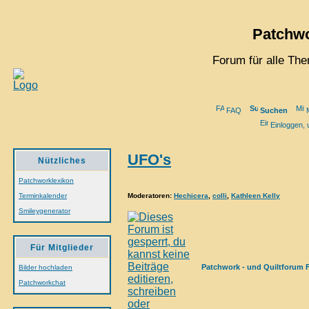
Patchwo
Forum für alle Th
FAQ
Suchen
M
Einloggen, 
UFO's
Nützliches
Patchworklexikon
Moderatoren
:
Hechicera
,
colli
,
Kathleen Kelly
Terminkalender
Smileygenerator
Für Mitglieder
Patchwork - und Quiltforum 
Bilder hochladen
Patchworkchat