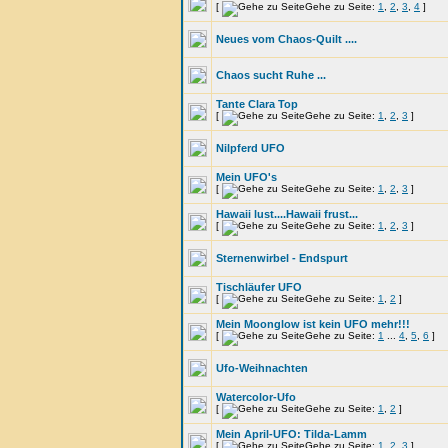
[
Gehe zu Seite:
1
,
2
,
3
,
4
]
Neues vom Chaos-Quilt ....
Chaos sucht Ruhe ...
Tante Clara Top
[
Gehe zu Seite:
1
,
2
,
3
]
Nilpferd UFO
Mein UFO's
[
Gehe zu Seite:
1
,
2
,
3
]
Hawaii lust....Hawaii frust...
[
Gehe zu Seite:
1
,
2
,
3
]
Sternenwirbel - Endspurt
Tischläufer UFO
[
Gehe zu Seite:
1
,
2
]
Mein Moonglow ist kein UFO mehr!!!
[
Gehe zu Seite:
1
...
4
,
5
,
6
]
Ufo-Weihnachten
Watercolor-Ufo
[
Gehe zu Seite:
1
,
2
]
Mein April-UFO: Tilda-Lamm
[
Gehe zu Seite:
1
,
2
,
3
]