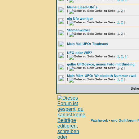
Meine Liesel-Ufo`s
[
Gehe zu Seite:
1
,
2
]
ein Ufo weniger
[
Gehe zu Seite:
1
,
2
]
Sternenwirbel
[
Gehe zu Seite:
1
,
2
]
Mein Mai-UFO: Tischsets
UFO oder WIP?
[
Gehe zu Seite:
1
,
2
,
3
]
gelbe UFOdekce, neues Foto mit Binding
[
Gehe zu Seite:
1
,
2
]
Mein März-UFO: Wholecloth Nummer zwei
[
Gehe zu Seite:
1
,
2
]
Siehe
Patchwork - und Quiltforum 