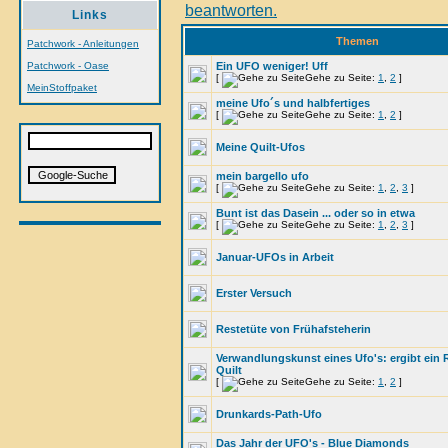
Links
Themen
Patchwork - Anleitungen
Patchwork - Oase
Ein UFO weniger! Uff
[
Gehe zu Seite:
1
,
2
]
MeinStoffpaket
meine Ufo´s und halbfertiges
[
Gehe zu Seite:
1
,
2
]
Meine Quilt-Ufos
mein bargello ufo
[
Gehe zu Seite:
1
,
2
,
3
]
Bunt ist das Dasein ... oder so in etwa
[
Gehe zu Seite:
1
,
2
,
3
]
Januar-UFOs in Arbeit
Erster Versuch
Restetüte von Frühafsteherin
Verwandlungskunst eines Ufo's: ergibt ein 
Quilt
[
Gehe zu Seite:
1
,
2
]
Drunkards-Path-Ufo
Das Jahr der UFO's - Blue Diamonds