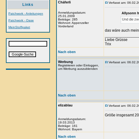
Chäferli
Verfasst am: 06.02.2
Links
Anmeldungsdatum:
Allysonn 
Patchwork - Anleitungen
25.01.2009
Und die zwe
Beiträge: 285
Patchwork - Oase
Wohnort: Appenzeller
Vorderland
MeinStoffpaket
das wäre auch mein
_______________
Liebe Grüsse
Trix
Nach oben
Werbung
Verfasst am: 06.02.2
Registrieren oder Einloggen,
um Werbung auszublenden
Nach oben
elizablau
Verfasst am: 06.02.2
Größe insgesamt 20
Anmeldungsdatum:
19.03.2013
Beiträge: 161
Wohnort: Bayern
Nach oben