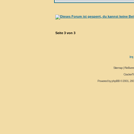
Seite
3
von
3
Sitemap
|
Reißvers
CrackerT
Powered by
phpBB
© 2001, 20