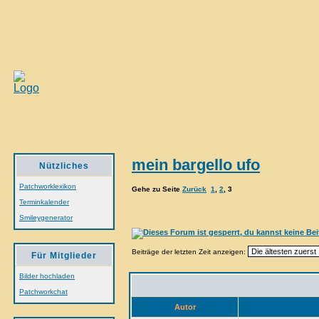
mein bargello ufo
Nützliches
Patchworklexikon
Gehe zu Seite
Zurück
1
,
2
,
3
Terminkalender
Smileygenerator
Beiträge der letzten Zeit anzeigen:
Für Mitglieder
Bilder hochladen
Patchworkchat
Autor