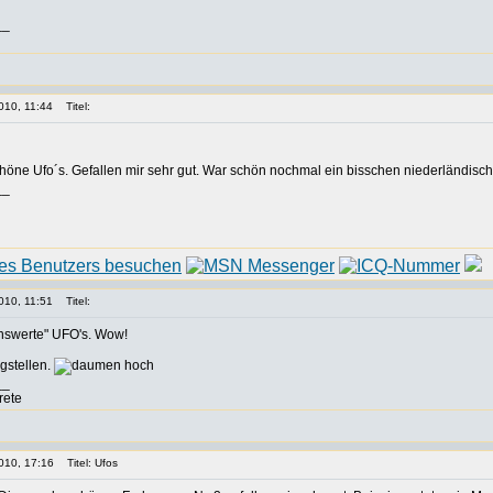
__
010, 11:44
Titel:
höne Ufo´s. Gefallen mir sehr gut. War schön nochmal ein bisschen niederländis
__
010, 11:51
Titel:
enswerte" UFO's. Wow!
gstellen.
__
rete
010, 17:16
Titel: Ufos