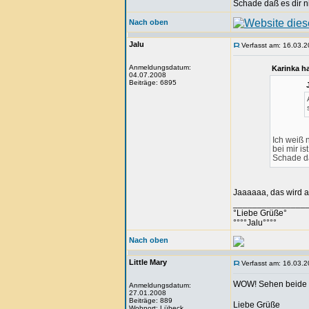
Schade daß es dir ni
Nach oben
Jalu
Verfasst am: 16.03.2
Anmeldungsdatum:
Karinka h
04.07.2008
Beiträge: 6895
Ich weiß 
bei mir is
Schade da
Jaaaaaa, das wird a
_______________
°Liebe Grüße°
°°°°Jalu°°°°
Nach oben
Little Mary
Verfasst am: 16.03.2
WOW! Sehen beide K
Anmeldungsdatum:
27.01.2008
Beiträge: 889
Liebe Grüße
Wohnort: Lübeck