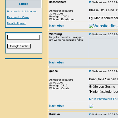
kesseschere
Verfasst am: 16.03.2
Links
Klasse Ufo`s sind je
Anmeldungsdatum:
Patchwork - Anleitungen
30.01.2008
_______________
Beiträge: 10801
Patchwork - Oase
Lg. Marita scherche
Wohnort: Euskirchen
MeinStoffpaket
Nach oben
Werbung
Verfasst am: 16.03.2
Registrieren oder Einloggen,
um Werbung auszublenden
Nach oben
gepee
Verfasst am: 16.03.2
Boah, tolle Sachen 
Anmeldungsdatum:
27.02.2007
_______________
Beiträge: 3819
Grüße von Gesine
Wohnort: Ostalb
"Hinter fast jeder b
Mein Patchwork-Fo
Nach oben
Karinka
Verfasst am: 16.03.2