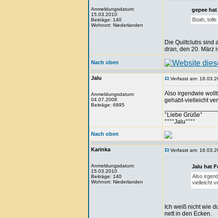
Anmeldungsdatum:
gepee hat
15.03.2010
Boah, toll
Beiträge: 140
Wohnort: Niederlanden
Die Quiltclubs sind 
dran, den 20. März 
Nach oben
Jalu
Verfasst am: 16.03.2
Also irgendwie woll
Anmeldungsdatum:
04.07.2008
gehabt-vielleicht v
Beiträge: 6895
_______________
°Liebe Grüße°
°°°°Jalu°°°°
Nach oben
Karinka
Verfasst am: 16.03.2
Anmeldungsdatum:
Jalu hat 
15.03.2010
Also irgen
Beiträge: 140
Wohnort: Niederlanden
vielleicht 
Ich weiß nicht wie d
nett in den Ecken.