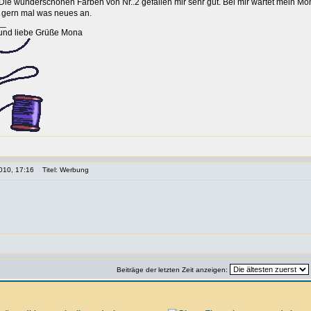
 Die wunderschönen Farben von Nr..2 gefallen mir sehr gut. Bei mir wartet mein Mo
 gern mal was neues an.
__
 und liebe Grüße Mona
010, 17:16
Titel: Werbung
Beiträge der letzten Zeit anzeigen: