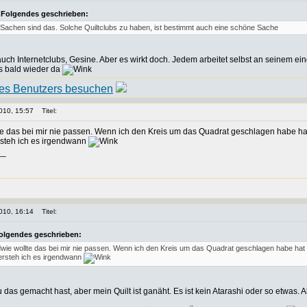
 Folgendes geschrieben:
e Sachen sind das. Solche Quiltclubs zu haben, ist bestimmt auch eine schöne Sache
auch Internetclubs, Gesine. Aber es wirkt doch. Jedem arbeitet selbst an seinem e
is bald wieder da
010, 15:57
Titel:
te das bei mir nie passen. Wenn ich den Kreis um das Quadrat geschlagen habe ha
ersteh ich es irgendwann
__
010, 16:14
Titel:
Folgendes geschrieben:
dwie wollte das bei mir nie passen. Wenn ich den Kreis um das Quadrat geschlagen habe hat
versteh ich es irgendwann
u das gemacht hast, aber mein Quilt ist ganäht. Es ist kein Atarashi oder so etwas