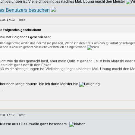
cht gelungen ist. Vielleicht gelingt es nächtes Mal. Übung macht den Meister
010, 17:13
Titel:
at Folgendes geschrieben:
Jalu hat Folgendes geschrieben:
Also irgendwie wollte das bei mir nie passen. Wenn ich den Kreis um das Quadrat geschlage
schon 3 Anläufe gehabt-vielleicht versteh ich es irgendwann
nicht wie du das gemacht hast, aber mein Quilt ist ganäht. Es ist kein Atarashi od
t es nicht ganz nett in den Ecken.
ß es dir nicht gelungen ist. Vielleicht gelingt es nächtes Mal. Übung macht den Me
ber noch lange dauern, bin ich darin Meister bin
__
010, 17:17
Titel:
lasse aus ! Das Zweite ganz besonders !