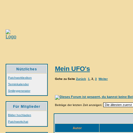
Mein UFO's
Nützliches
Patchworklexikon
Gehe zu Seite
Zurück
1
,
2
,
3
Weiter
Terminkalender
Smileygenerator
Beiträge der letzten Zeit anzeigen:
Für Mitglieder
Bilder hochladen
Patchworkchat
Autor