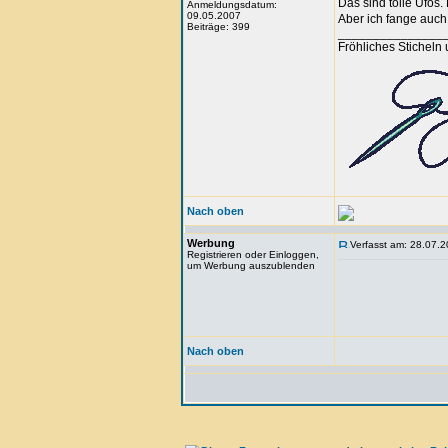
Das sind tolle Ufos.
Anmeldungsdatum:
09.05.2007
Aber ich fange auch
Beiträge: 399
_______________
Fröhliches Sticheln
Nach oben
Werbung
Verfasst am: 28.07.2
Registrieren oder Einloggen,
um Werbung auszublenden
Nach oben