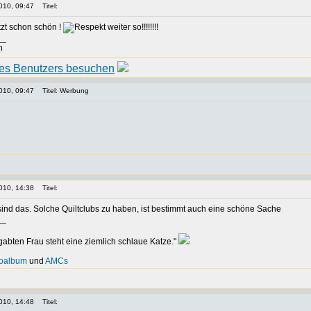
010, 09:47
Titel:
tzt schon schön !
weiter so!!!!!!!!
__
n
010, 09:47
Titel: Werbung
010, 14:38
Titel:
sind das. Solche Quiltclubs zu haben, ist bestimmt auch eine schöne Sache
__
egabten Frau steht eine ziemlich schlaue Katze."
toalbum
und
AMCs
010, 14:48
Titel: