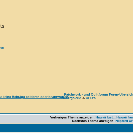
ts
ren
Patchwork - und Quiltforum Foren-Übersich
Bildergalerie
->
UFO's
Vorheriges Thema anzeigen:
Hawaii lust....Hawaii frus
Nächstes Thema anzeigen:
Nilpferd U