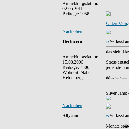
Anmeldungsdatum:
02.05.2011
Beiträge: 1058
__________
Guten Morge
Nach oben
Hechicera
Verfasst a
das sieht kl
Anmeldungsdatum:
__________
15.08.2006
Stress entst
Beiträge: 7506
jemandem in 
Wohnort: Nähe
Heidelberg
@-->-->----
Silver Jane
Nach oben
Allysonn
Verfasst a
Monate späte