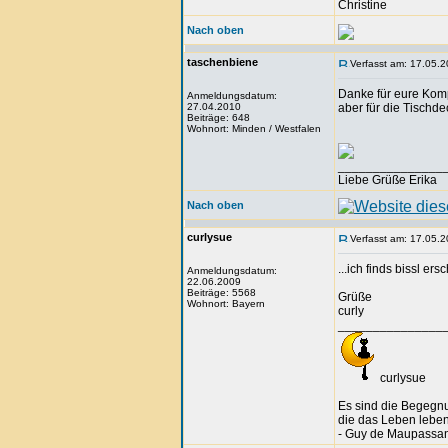
Christine
Nach oben
taschenbiene
Verfasst am: 17.05.2
Danke für eure Komp
Anmeldungsdatum:
27.04.2010
aber für die Tischde
Beiträge: 648
Wohnort: Minden / Westfalen
_______________
Liebe Grüße Erika
Nach oben
curlysue
Verfasst am: 17.05.2
...ich finds bissl e
Anmeldungsdatum:
22.06.2009
Beiträge: 5568
Grüße
Wohnort: Bayern
curly
_______________
curlysue
Es sind die Begegn
die das Leben lebe
- Guy de Maupassan