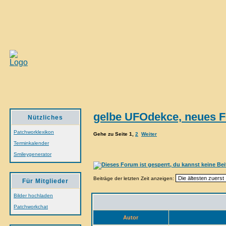
gelbe UFOdekce, neues F
Nützliches
Patchworklexikon
Gehe zu Seite
1
,
2
Weiter
Terminkalender
Smileygenerator
Beiträge der letzten Zeit anzeigen:
Für Mitglieder
Bilder hochladen
Patchworkchat
Autor