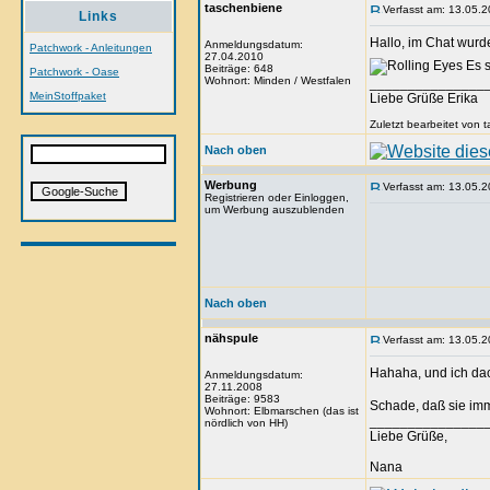
taschenbiene
Verfasst am: 13.05.2
Links
Hallo, im Chat wurd
Anmeldungsdatum:
Patchwork - Anleitungen
27.04.2010
Es s
Beiträge: 648
Patchwork - Oase
Wohnort: Minden / Westfalen
_______________
MeinStoffpaket
Liebe Grüße Erika
Zuletzt bearbeitet von
Nach oben
Werbung
Verfasst am: 13.05.2
Registrieren oder Einloggen,
um Werbung auszublenden
Nach oben
nähspule
Verfasst am: 13.05.2
Hahaha, und ich dac
Anmeldungsdatum:
27.11.2008
Beiträge: 9583
Schade, daß sie imm
Wohnort: Elbmarschen (das ist
_______________
nördlich von HH)
Liebe Grüße,
Nana