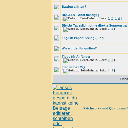
Batting glätten?
BÜGELN - Aber richtig;-)
[
Gehe zu Seite:
1
,
2
,
3
,
4
]
Bleicht Tageslicht ohne direkte Sonnenstra
[
Gehe zu Seite:
1
,
2
]
English Paper Piecing (EPP)
Wie würdet Ihr quilten?
Tipps für Anfänger
[
Gehe zu Seite:
1
,
2
]
Fragen zu FMQ
[
Gehe zu Seite:
1
,
2
]
Siehe
Patchwork - und Quiltforum 