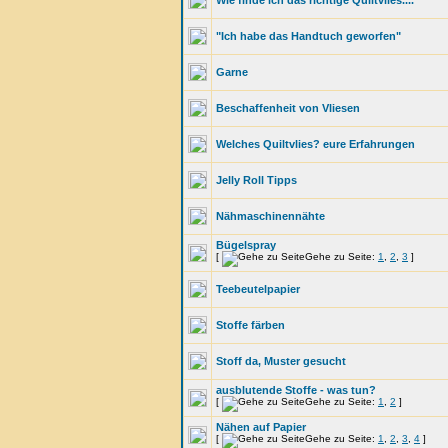
Wie finde ich das richtige Quiltvlies....
"Ich habe das Handtuch geworfen"
Garne
Beschaffenheit von Vliesen
Welches Quiltvlies? eure Erfahrungen
Jelly Roll Tipps
Nähmaschinennähte
Bügelspray
[
Gehe zu Seite:
1
,
2
,
3
]
Teebeutelpapier
Stoffe färben
Stoff da, Muster gesucht
ausblutende Stoffe - was tun?
[
Gehe zu Seite:
1
,
2
]
Nähen auf Papier
[
Gehe zu Seite:
1
,
2
,
3
,
4
]