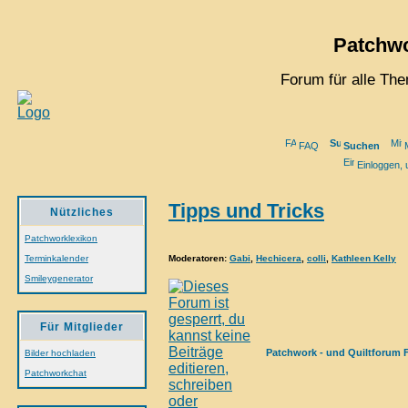
Patchwo
Forum für alle Th
FAQ
Suchen
M
Einloggen, 
Tipps und Tricks
Nützliches
Patchworklexikon
Moderatoren
:
Gabi
,
Hechicera
,
colli
,
Kathleen Kelly
Terminkalender
Smileygenerator
Für Mitglieder
Patchwork - und Quiltforum 
Bilder hochladen
Patchworkchat