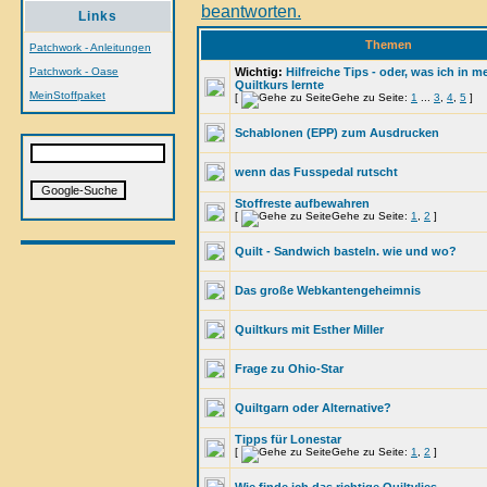
Links
Themen
Patchwork - Anleitungen
Patchwork - Oase
Wichtig:
Hilfreiche Tips - oder, was ich in 
Quiltkurs lernte
MeinStoffpaket
[
Gehe zu Seite:
1
...
3
,
4
,
5
]
Schablonen (EPP) zum Ausdrucken
wenn das Fusspedal rutscht
Stoffreste aufbewahren
[
Gehe zu Seite:
1
,
2
]
Quilt - Sandwich basteln. wie und wo?
Das große Webkantengeheimnis
Quiltkurs mit Esther Miller
Frage zu Ohio-Star
Quiltgarn oder Alternative?
Tipps für Lonestar
[
Gehe zu Seite:
1
,
2
]