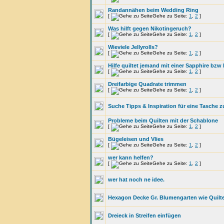
Randannähen beim Wedding Ring
[
Gehe zu Seite:
1
,
2
]
Was hilft gegen Nikotingeruch?
[
Gehe zu Seite:
1
,
2
]
Wieviele Jellyrolls?
[
Gehe zu Seite:
1
,
2
]
Hilfe quiltet jemand mit einer Sapphire bz
[
Gehe zu Seite:
1
,
2
]
Dreifarbige Quadrate trimmen
[
Gehe zu Seite:
1
,
2
]
Suche Tipps & Inspiration für eine Tasche 
Probleme beim Quilten mit der Schablone
[
Gehe zu Seite:
1
,
2
]
Bügeleisen und Vlies
[
Gehe zu Seite:
1
,
2
]
wer kann helfen?
[
Gehe zu Seite:
1
,
2
]
wer hat noch ne idee.
Hexagon Decke Gr. Blumengarten wie Quilt
Dreieck in Streifen einfügen