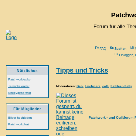
Patchwo
Forum für alle Th
FAQ
Suchen
M
Einloggen, 
Tipps und Tricks
Nützliches
Patchworklexikon
Moderatoren
:
Gabi
,
Hechicera
,
colli
,
Kathleen Kelly
Terminkalender
Smileygenerator
Für Mitglieder
Patchwork - und Quiltforum 
Bilder hochladen
Patchworkchat