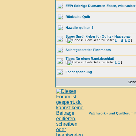
EEP: Soitzige Diamanten-Ecken, wie sauber
Rückseite Quilt
Hawaiin quilten ?
Super Sprühkleber für Quilts - Haarspray
[
Gehe zu Seite:
1
...
3
,
4
,
5
]
Selbstgebastelte Pinnmoors
Tipps für einen Randabschluß
[
Gehe zu Seite:
1
,
2
]
Fadenspannung
Siehe
Patchwork - und Quiltforum 