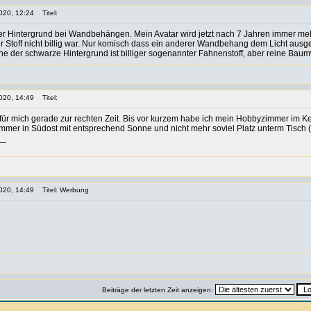
020, 12:24
Titel:
r Hintergrund bei Wandbehängen. Mein Avatar wird jetzt nach 7 Jahren immer mehr 
er Stoff nicht billig war. Nur komisch dass ein anderer Wandbehang dem Licht au
he der schwarze Hintergrund ist billiger sogenannter Fahnenstoff, aber reine Baum
020, 14:49
Titel:
ür mich gerade zur rechten Zeit. Bis vor kurzem habe ich mein Hobbyzimmer im Kel
immer in Südost mit entsprechend Sonne und nicht mehr soviel Platz unterm Tisch (k
__
020, 14:49
Titel: Werbung
Beiträge der letzten Zeit anzeigen: