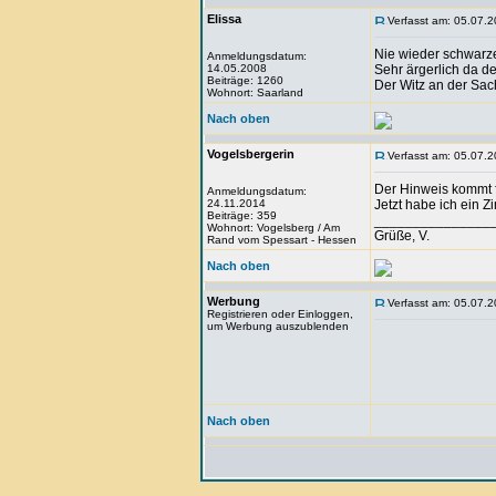
Elissa
Verfasst am: 05.07.2
Nie wieder schwarze
Anmeldungsdatum:
14.05.2008
Sehr ärgerlich da d
Beiträge: 1260
Der Witz an der Sac
Wohnort: Saarland
Nach oben
Vogelsbergerin
Verfasst am: 05.07.2
Der Hinweis kommt f
Anmeldungsdatum:
24.11.2014
Jetzt habe ich ein Z
Beiträge: 359
_______________
Wohnort: Vogelsberg / Am
Grüße, V.
Rand vom Spessart - Hessen
Nach oben
Werbung
Verfasst am: 05.07.2
Registrieren oder Einloggen,
um Werbung auszublenden
Nach oben