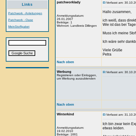
patchworklady
Verfasst am: 30.10.2
Links
Hallo zusammen,
Patchwork - Anleitungen
Anmeldungsdatum:
26.01.2007
Patchwork - Oase
ich weiß, dass dire
Beiträge: 1
Wie ist das bei Tag
Wohnort: Landkreis Dillingen
MeinStoffpaket
Muss ich meine Stoff
Ich wäre sehr dankb
Viele Grüße
Petra
Nach oben
Werbung
Verfasst am: 30.10.2
Registrieren oder Einloggen,
um Werbung auszublenden
Nach oben
Winterkind
Verfasst am: 31.10.2
Ich bin zwar kein Ex
Anmeldungsdatum:
etwas leiden.
19.02.2010
Beiträge: 1661