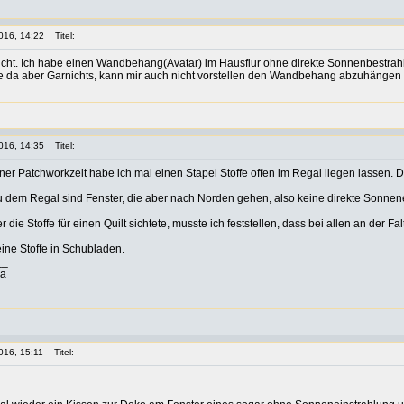
016, 14:22
Titel:
leicht. Ich habe einen Wandbehang(Avatar) im Hausflur ohne direkte Sonnenbestrah
e da aber Garnichts, kann mir auch nicht vorstellen den Wandbehang abzuhängen
016, 14:35
Titel:
er Patchworkzeit habe ich mal einen Stapel Stoffe offen im Regal liegen lassen. Da
u dem Regal sind Fenster, die aber nach Norden gehen, also keine direkte Sonnen
 die Stoffe für einen Quilt sichtete, musste ich feststellen, dass bei allen an der Fal
ne Stoffe in Schubladen.
__
ia
016, 15:11
Titel: