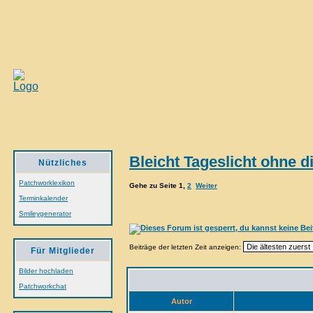
Bleicht Tageslicht ohne d
Nützliches
Patchworklexikon
Gehe zu Seite
1
,
2
Weiter
Terminkalender
Smileygenerator
Beiträge der letzten Zeit anzeigen:
Für Mitglieder
Bilder hochladen
Patchworkchat
Autor