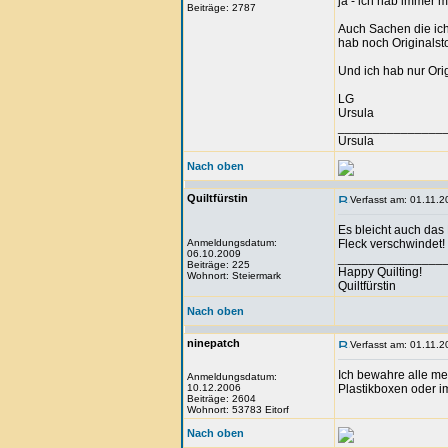
ja - ich hab immer 
Beiträge: 2787
Auch Sachen die ic
hab noch Originalst
Und ich hab nur Ori
LG
Ursula
_______________
Ursula
Nach oben
Quiltfürstin
Verfasst am: 01.11.2
Es bleicht auch das
Anmeldungsdatum:
Fleck verschwindet!
06.10.2009
_______________
Beiträge: 225
Happy Quilting!
Wohnort: Steiermark
Quiltfürstin
Nach oben
ninepatch
Verfasst am: 01.11.2
Ich bewahre alle mei
Anmeldungsdatum:
10.12.2006
Plastikboxen oder i
Beiträge: 2604
Wohnort: 53783 Eitorf
Nach oben