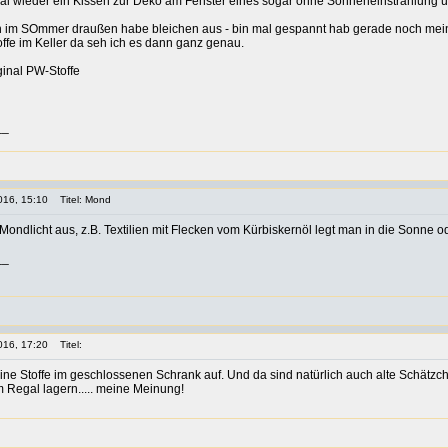
mal wieder ein Kissen zur Deko am Fenster eines sogar ohne Sonneneinstrahlung u
h im SOmmer draußen habe bleichen aus - bin mal gespannt hab gerade noch mei
offe im Keller da seh ich es dann ganz genau.
ginal PW-Stoffe
__
016, 15:10
Titel: Mond
 Mondlicht aus, z.B. Textilien mit Flecken vom Kürbiskernöl legt man in die Sonn
__
016, 17:20
Titel:
ne Stoffe im geschlossenen Schrank auf. Und da sind natürlich auch alte Schätzchen
m Regal lagern..... meine Meinung!