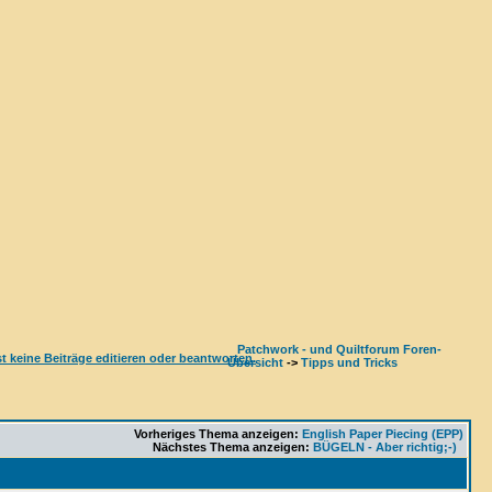
Patchwork - und Quiltforum Foren-
Übersicht
->
Tipps und Tricks
Vorheriges Thema anzeigen:
English Paper Piecing (EPP)
Nächstes Thema anzeigen:
BÜGELN - Aber richtig;-)