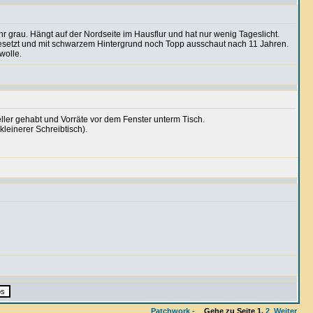
grau. Hängt auf der Nordseite im Hausflur und hat nur wenig Tageslicht.
sgesetzt und mit schwarzem Hintergrund noch Topp ausschaut nach 11 Jahren.
wolle.
ler gehabt und Vorräte vor dem Fenster unterm Tisch.
leinerer Schreibtisch).
Patchwork -
Gehe zu Seite
1
,
2
Weiter