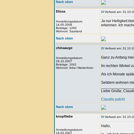
Nach oben
Elissa
Verfasst am: 31.10.2
Ja nur Helligkeit b
Anmeldungsdatum:
14.05.2008
erkennen. Ich mach
Beiträge: 1260
Wohnort: Saarland
Nach oben
chinaauge
Verfasst am: 31.10.2
Ganz zu Anfang mein
Anmeldungsdatum:
28.10.2007
Beiträge: 1041
Im rechten Winkel z
Wohnort: linker Niederrhein
Als ich Monate später
Seitdem wohnen mei
_______________
Liebe Grüße, Claud
Claudia patcht
Nach oben
knopfliebe
Verfasst am: 31.10.2
Hallo,
Anmeldungsdatum:
16.03.2007