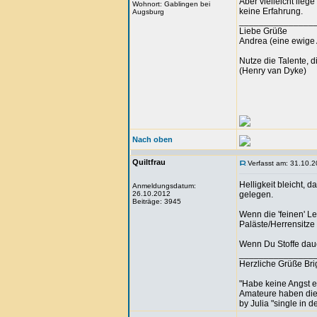
Aber vielleicht lieg
Wohnort: Gablingen bei
keine Erfahrung.
Augsburg
_______________
Liebe Grüße
Andrea (eine ewige 
Nutze die Talente, d
(Henry van Dyke)
Nach oben
Quiltfrau
Verfasst am: 31.10.2
Helligkeit bleicht, 
Anmeldungsdatum:
26.10.2012
gelegen.
Beiträge: 3945
Wenn die 'feinen' L
Paläste/Herrensitze 
Wenn Du Stoffe daue
_______________
Herzliche Grüße Brig
"Habe keine Angst 
Amateure haben die A
by Julia "single in d