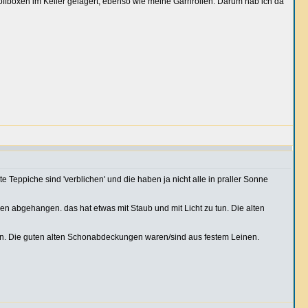
tstoffboxen im Keller gelagert, ebenso wie meine Garnrollen. Darum hab ich da
e Teppiche sind 'verblichen' und die haben ja nicht alle in praller Sonne
 abgehangen. das hat etwas mit Staub und mit Licht zu tun. Die alten
ehen. Die guten alten Schonabdeckungen waren/sind aus festem Leinen.