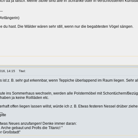
e ich da ja falsch. Meine Stoffe sind alle in Schränke oder in verschlossenen Kuns
__
Anfängerin)
ie du hast. Die Wälder wären sehr still, wenn nur die begabtesten Vögel sängen.
016, 14:15
Titel:
das ist z. B. sehr gut erkennbar, wenn Teppiche überlappend im Raum liegen. Sehr alt
eute ins Sommerhaus wechseln, werden alle Polstermöbel mit Schontüchern/Bezügen
haben ja keine Rollläden etc.
rhaft offen liegen lassen willst, würde ich z. B. Etwas festeren Nessel drüber zi
__
itte
etwas Neues anzufangen! Denke immer daran:
rche gebaut und Profis die Titanic! "
er Großstadt"