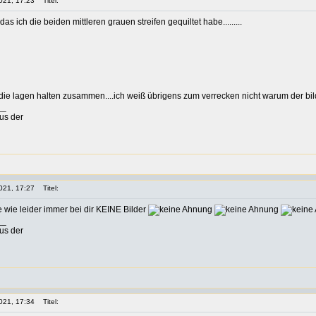
021, 17:23
Titel:
s ich die beiden mittleren grauen streifen gequiltet habe.........
die lagen halten zusammen....ich weiß übrigens zum verrecken nicht warum der bildh
__
us der
021, 17:27
Titel:
e wie leider immer bei dir KEINE Bilder
__
us der
021, 17:34
Titel: