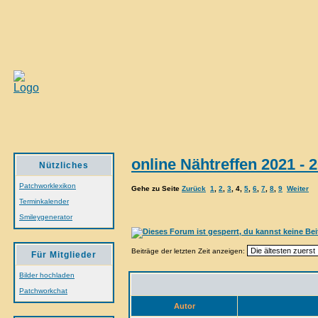
online Nähtreffen 2021 - 
Nützliches
Patchworklexikon
Gehe zu Seite
Zurück
1
,
2
,
3
,
4
,
5
,
6
,
7
,
8
,
9
Weiter
Terminkalender
Smileygenerator
Beiträge der letzten Zeit anzeigen:
Für Mitglieder
Bilder hochladen
Patchworkchat
Autor