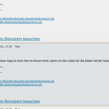
^...
__
tp://blackboltsquilts.blackboltsdungeon.de
ttp://www.blackboltsdungeon.de
021, 17:20
Titel:
inbar mag es mich hier im forum nicht, wenn ich die codes für die bilder mit der ha
^...
__
tp://blackboltsquilts.blackboltsdungeon.de
ttp://www.blackboltsdungeon.de