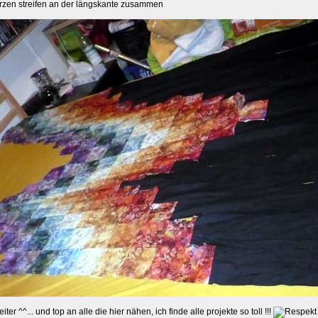
rzen streifen an der längskante zusammen
ter ^^... und top an alle die hier nähen, ich finde alle projekte so toll !!!