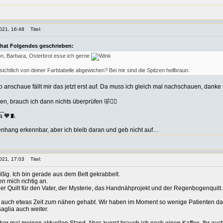
021, 16:48
Titel:
 hat Folgendes geschrieben:
, Barbara, Osterbrot esse ich gerne
sichtlich von deiner Farbtabelle abgewichen? Bei mir sind die Spitzen hellbraun.
 anschaue fällt mir das jetzt erst auf. Da muss ich gleich mal nachschauen, danke
en, brauch ich dann nichts überprüfen 🤣🙋‍♀️
__
a 🧡🧵
hang erkennbar, aber ich bleib daran und geb nicht auf…
021, 17:03
Titel:
eißig. Ich bin gerade aus dem Bett gekrabbelt.
n mich richtig an.
er Quilt für den Vater, der Mysterie, das Handnähprojekt und der Regenbogenquilt
 auch etwas Zeit zum nähen gehabt. Wir haben im Moment so wenige Patienten da
aglia auch weiter.