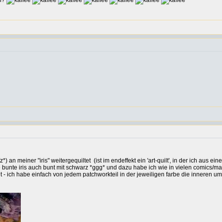
ch?
*) an meiner "iris" weitergequiltet
(ist im endeffekt ein 'art-quilt', in der ich aus 
die bunte iris auch bunt mit schwarz *ggg* und dazu habe ich wie in vielen comics/
 - ich habe einfach von jedem patchworkteil in der jeweiligen farbe die inneren um