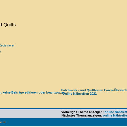
 Quilts
egistrieren
n
Patchwork - und Quiltforum Foren-Übersich
->
Online Nähtreffen 2021
Vorheriges Thema anzeigen:
online Nähtreff
Nächstes Thema anzeigen:
online Nähtreffe
icht