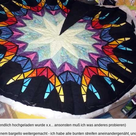
d endlich hochgeladen wurde x.x... ansonsten muß ich was anderes probieren)
nem bargello weitergemacht - ich habe alle bunten streifen aneinandergenäht, un