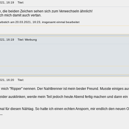
021, 16:19
Titel:
e, die beiden Zeichen sehen sich zum Verwechseln ähnlich!
h mich damit auch vertan.
farbstich am 20.03.2021, 16:23, insgesamt einmal bearbeitet
021, 16:19
Titel: Werbung
021, 16:20
Titel:
r mich "Ripper" nennen. Der Nahttrenner ist mein bester Freund. Musste einiges a
leider ausklinken, werde mein Teil jedoch heute Abend fertig machen und dann ein F
al für diesen Nähtag. So hatte ich einen echten Ansporn, mir endlich den neuen 
__