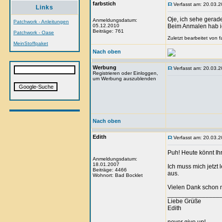
farbstich
Verfasst am: 20.03.2
Links
Oje, ich sehe gerad
Anmeldungsdatum:
Patchwork - Anleitungen
05.12.2010
Beim Anmalen hab ic
Beiträge: 761
Patchwork - Oase
Zuletzt bearbeitet von 
MeinStoffpaket
Nach oben
Werbung
Verfasst am: 20.03.2
Registrieren oder Einloggen,
um Werbung auszublenden
Nach oben
Edith
Verfasst am: 20.03.2
Puh! Heute könnt Ih
Anmeldungsdatum:
18.01.2007
Ich muss mich jetzt 
Beiträge: 4466
aus.
Wohnort: Bad Bocklet
Vielen Dank schon m
_______________
Liebe Grüße
Edith