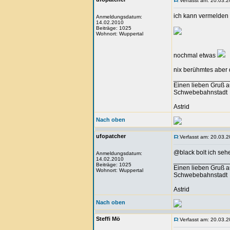
Verfasst am: 20.03.2
ich kann vermelden da
Anmeldungsdatum:
14.02.2010
Beiträge: 1025
Wohnort: Wuppertal
nochmal etwas
nix berühmtes aber 
_______________
Einen lieben Gruß a
Schwebebahnstadt
Astrid
Nach oben
ufopatcher
Verfasst am: 20.03.2
@black bolt ich seh
Anmeldungsdatum:
14.02.2010
_______________
Beiträge: 1025
Einen lieben Gruß a
Wohnort: Wuppertal
Schwebebahnstadt
Astrid
Nach oben
Steffi Mö
Verfasst am: 20.03.2