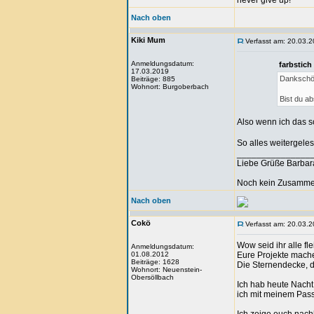
never give up!
Nach oben
Kiki Mum
Verfasst am: 20.03.2
Anmeldungsdatum:
farbstich
17.03.2019
Dankschön
Beiträge: 885
Wohnort: Burgoberbach
Bist du ab
Also wenn ich das so
So alles weitergeles
_______________
Liebe Grüße Barbar
Noch kein Zusammen
Nach oben
Cokö
Verfasst am: 20.03.2
Wow seid ihr alle fl
Anmeldungsdatum:
01.08.2012
Eure Projekte mache
Beiträge: 1628
Die Sternendecke, d
Wohnort: Neuenstein-
Obersöllbach
Ich hab heute Nacht
ich mit meinem Pass