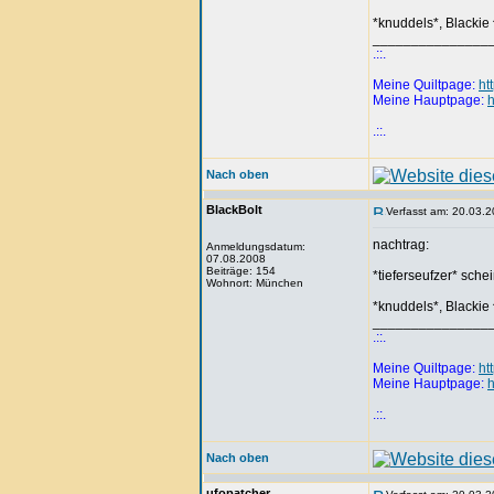
*knuddels*, Blackie ^
_______________
.::.
Meine Quiltpage:
ht
Meine Hauptpage:
h
.::.
Nach oben
BlackBolt
Verfasst am: 20.03.2
nachtrag:
Anmeldungsdatum:
07.08.2008
Beiträge: 154
*tieferseufzer* sche
Wohnort: München
*knuddels*, Blackie ^
_______________
.::.
Meine Quiltpage:
ht
Meine Hauptpage:
h
.::.
Nach oben
ufopatcher