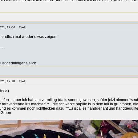
her mal meinen aktuellen Stand. Aber zuerst brauch ich noch einen Kaffee. Ihr au
021, 17:04
Titel:
 endlich mal wieder etwas zeigen:
__
st geduldiger als ich.
021, 17:18
Titel:
aufen ... aber ich hab am vormittag (da is sonne gewesen, später jetzt nimmer *seufz
farbverkehrte iris machte ^.^... die schwarze pupille is in dem fall in grüntönen, 
und es kommen noch lichtflecken dazu ^^...) ist alles handgenäht und handgequiltet