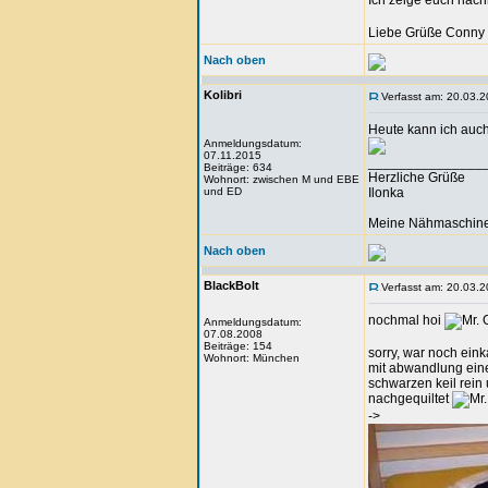
Ich zeige euch nach
Liebe Grüße Conny
Nach oben
Kolibri
Verfasst am: 20.03.2
Heute kann ich auch
Anmeldungsdatum:
07.11.2015
_______________
Beiträge: 634
Herzliche Grüße
Wohnort: zwischen M und EBE
und ED
Ilonka
Meine Nähmaschine i
Nach oben
BlackBolt
Verfasst am: 20.03.2
nochmal hoi
Anmeldungsdatum:
07.08.2008
Beiträge: 154
sorry, war noch eink
Wohnort: München
mit abwandlung eine 
schwarzen keil rein 
nachgequiltet
->