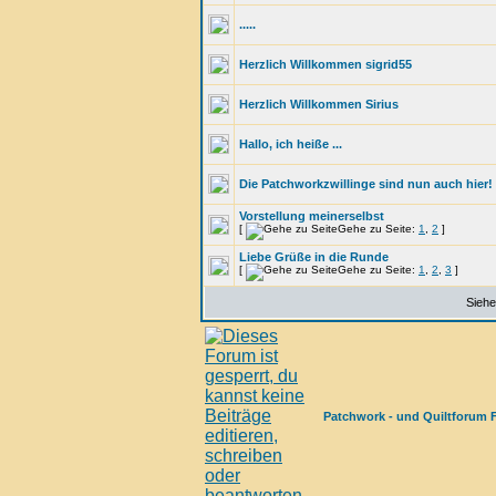
.....
Herzlich Willkommen sigrid55
Herzlich Willkommen Sirius
Hallo, ich heiße ...
Die Patchworkzwillinge sind nun auch hier!
Vorstellung meinerselbst
[
Gehe zu Seite:
1
,
2
]
Liebe Grüße in die Runde
[
Gehe zu Seite:
1
,
2
,
3
]
Siehe
Patchwork - und Quiltforum 