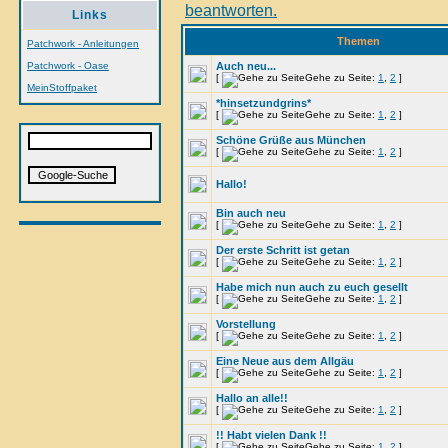
Links
Themen
Patchwork - Anleitungen
Patchwork - Oase
Auch neu...
[
Gehe zu Seite:
1
,
2
]
MeinStoffpaket
*hinsetzundgrins*
[
Gehe zu Seite:
1
,
2
]
Schöne Grüße aus München
[
Gehe zu Seite:
1
,
2
]
Hallo!
Bin auch neu
[
Gehe zu Seite:
1
,
2
]
Der erste Schritt ist getan
[
Gehe zu Seite:
1
,
2
]
Habe mich nun auch zu euch gesellt
[
Gehe zu Seite:
1
,
2
]
Vorstellung
[
Gehe zu Seite:
1
,
2
]
Eine Neue aus dem Allgäu
[
Gehe zu Seite:
1
,
2
]
Hallo an alle!!
[
Gehe zu Seite:
1
,
2
]
!! Habt vielen Dank !!
[
Gehe zu Seite:
1
,
2
]