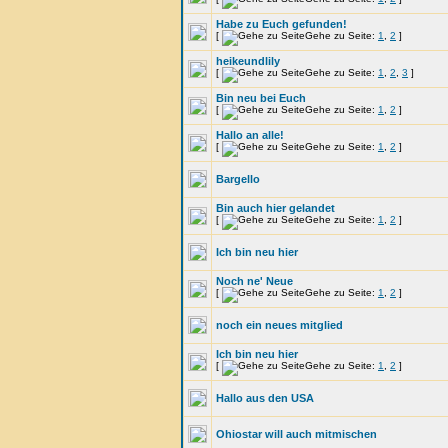
Habe zu Euch gefunden!
[
Gehe zu Seite:
1
,
2
]
heikeundlily
[
Gehe zu Seite:
1
,
2
,
3
]
Bin neu bei Euch
[
Gehe zu Seite:
1
,
2
]
Hallo an alle!
[
Gehe zu Seite:
1
,
2
]
Bargello
Bin auch hier gelandet
[
Gehe zu Seite:
1
,
2
]
Ich bin neu hier
Noch ne' Neue
[
Gehe zu Seite:
1
,
2
]
noch ein neues mitglied
Ich bin neu hier
[
Gehe zu Seite:
1
,
2
]
Hallo aus den USA
Ohiostar will auch mitmischen