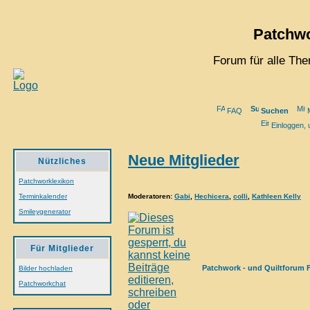
Patchwo
Forum für alle Th
FAQ
Suchen
M
Einloggen, 
Neue Mitglieder
Nützliches
Patchworklexikon
Moderatoren
:
Gabi
,
Hechicera
,
colli
,
Kathleen Kelly
Terminkalender
Smileygenerator
Für Mitglieder
Patchwork - und Quiltforum 
Bilder hochladen
Patchworkchat