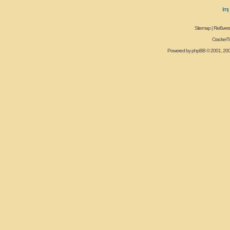
Sitemap
|
Reißvers
CrackerT
Powered by
phpBB
© 2001, 20