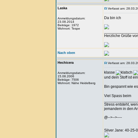
Laska
Verfasst am: 28.03.2
Da bin ich
Anmeldungsdatum:
23.08.2014
Beiträge: 1972
Wohnort: Tespe
_______________
Herzliche Grüße vo
Nach oben
Hechicera
Verfasst am: 28.03.2
klasse
Anmeldungsdatum:
15.08.2006
und dein Stoff ist e
Beiträge: 7506
Wohnort: Nähe Heidelberg
Bin gespannt wie es
Viel Spass beim
_______________
Stress entsteht, we
jemandem in den Arsc
@-->-->----
Silver Jane: 40-25