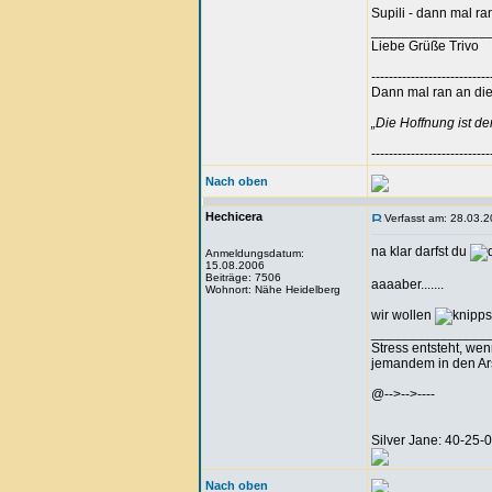
Supili - dann mal r
_______________
Liebe Grüße Trivo
---------------------------
Dann mal ran an die 
„Die Hoffnung ist d
---------------------------
Nach oben
Hechicera
Verfasst am: 28.03.2
na klar darfst du
Anmeldungsdatum:
15.08.2006
Beiträge: 7506
aaaaber.......
Wohnort: Nähe Heidelberg
wir wollen
_______________
Stress entsteht, we
jemandem in den Arsc
@-->-->----
Silver Jane: 40-25
Nach oben