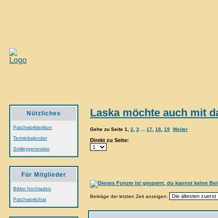
Laska möchte auch mit da
Nützliches
Patchworklexikon
Gehe zu Seite
1
,
2
,
3
...
17
,
18
,
19
Weiter
Terminkalender
Direkt zu Seite:
Smileygenerator
Für Mitglieder
Bilder hochladen
Beiträge der letzten Zeit anzeigen:
Patchworkchat