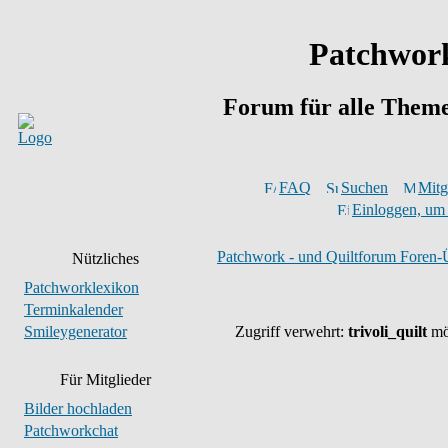
Patchwork
Forum für alle Them
FAQ
Suchen
Mitgl
Einloggen, um 
Patchwork - und Quiltforum Foren-
Nützliches
Patchworklexikon
Terminkalender
Smileygenerator
Zugriff verwehrt:
trivoli_quilt
möc
Für Mitglieder
Bilder hochladen
Patchworkchat