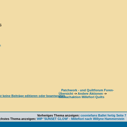
s
n
Patchwork - und Quiltforum Foren-
Übersicht
->
Andere Aktionen
->
Mitmachaktion Millefiori Quilts
Vorheriges Thema anzeigen:
cooniefans Ballet fertig Seite 7
chstes Thema anzeigen:
WIP 'SUNSET GLOW' - Millefiori nach Willyne Hammerstein