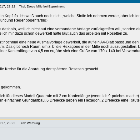
017, 23:22
Titel: Doros Millefiori-Esperiment
ein Kopfufo. Ich weiß auch noch nicht, welche Stoffe ich nehmen werde, aber ich te
 bunt und Regenbogenfarbig)
s deshalb, weil ich nicht auf eine vorhandene Vorlage zurückgreifen will, sonden e
 ich mir dazu schon gewerkelt hatte läßt auch das arbeiten mit Rosetten zu.
tzt nochmal eine neue Ausmalvorlage gewerkelt, die auf ein A4-Blatt passt und den f
m. Das gibt noch Raum, um z. b. die Hexagone in der Mitte noch auszugestalten. D
iner Kantenlänge von 4,5 cm ergäbe sich eine Größe von 170 x 140 bei Verwendu
die Kreise für die Anordung der späteren Rosetten gesucht.
te gekommen.
ich für dieses Modell Quadrate mit 2 cm Kantenlänge (wenn ich 9-patches mache)
en einfachen Grundaufbau. 6 Dreiecke geben ein Hexagon. 2 Dreiecke eine Raute. A
017, 23:22
Titel: Werbung