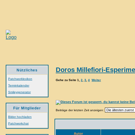
Doros Millefiori-Esperime
Nützliches
Patchworklexikon
Gehe zu Seite
1
,
2
,
3
,
4
Weiter
Terminkalender
Smileygenerator
Für Mitglieder
Beiträge der letzten Zeit anzeigen:
Bilder hochladen
Patchworkchat
Autor