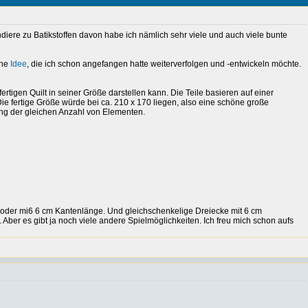
ndiere zu Batikstoffen davon habe ich nämlich sehr viele und auch viele bunte
ine
Idee
, die ich schon angefangen hatte weiterverfolgen und -entwickeln möchte.
ertigen Quilt in seiner Größe darstellen kann. Die Teile basieren auf einer
ie fertige Größe würde bei ca. 210 x 170 liegen, also eine schöne große
ng der gleichen Anzahl von Elementen.
 oder mi6 6 cm Kantenlänge. Und gleichschenkelige Dreiecke mit 6 cm
ber es gibt ja noch viele andere Spielmöglichkeiten. Ich freu mich schon aufs