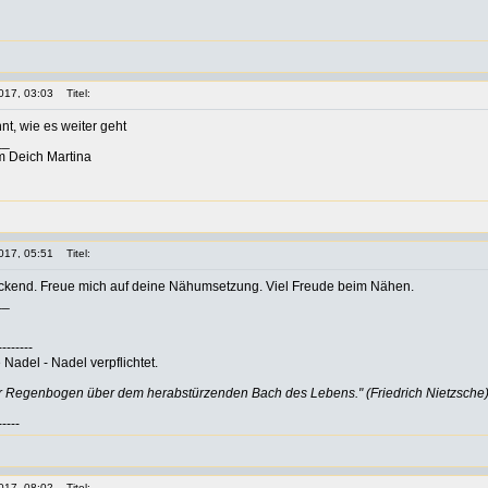
017, 03:03
Titel:
nt, wie es weiter geht
__
m Deich Martina
017, 05:51
Titel:
ückend. Freue mich auf deine Nähumsetzung. Viel Freude beim Nähen.
__
--------
Nadel - Nadel verpflichtet.
er Regenbogen über dem herabstürzenden Bach des Lebens." (Friedrich Nietzsche
-----
017, 08:02
Titel: