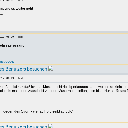
ig, wie es weiter geht
__
017, 08:09
Titel:
ehr interessant.
__
ogspot.de/
017, 08:19
Titel:
 Blöd ist nur, daß ich das Muster nicht richtig erkennen kann, weil es so klein ist.
elleicht mal einen Ausschnitt von den Mustern einstellen, bitte bitte. Nur so für u
__
rn gegen den Strom - wer aufhört, treibt zurück."