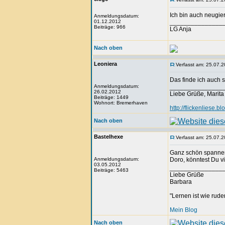
Ich bin auch neugier
Anmeldungsdatum:
01.12.2012
_______________
Beiträge: 966
LG Anja
Nach oben
Leoniera
Verfasst am: 25.07.2
Das finde ich auch s
Anmeldungsdatum:
_______________
26.02.2012
Liebe Grüße, Marita
Beiträge: 1449
Wohnort: Bremerhaven
http://flickenliese.bl
Nach oben
Bastelhexe
Verfasst am: 25.07.2
Ganz schön spannend.
Anmeldungsdatum:
Doro, könntest Du vi
03.05.2012
_______________
Beiträge: 5463
Liebe Grüße
Barbara
"Lernen ist wie rude
Mein Blog
Nach oben