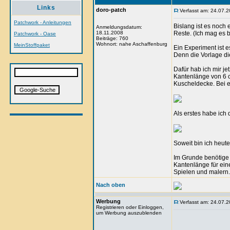
Links
doro-patch
Verfasst am: 24.07.2
Patchwork - Anleitungen
Bislang ist es noch 
Anmeldungsdatum:
18.11.2008
Reste. (Ich mag es
Patchwork - Oase
Beiträge: 760
Wohnort: nahe Aschaffenburg
MeinStoffpaket
Ein Experiment ist e
Denn die Vorlage die
Dafür hab ich mir je
Kantenlänge von 6 c
Kuscheldecke. Bei e
Als erstes habe ich 
Soweit bin ich heu
Im Grunde benötige 
Kantenlänge für ein
Spielen und malern.
Nach oben
Werbung
Verfasst am: 24.07.2
Registrieren oder Einloggen,
um Werbung auszublenden