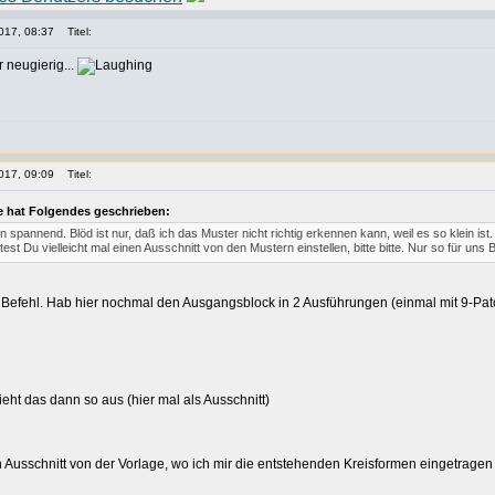
017, 08:37
Titel:
r neugierig...
017, 09:09
Titel:
e hat Folgendes geschrieben:
spannend. Blöd ist nur, daß ich das Muster nicht richtig erkennen kann, weil es so klein ist.
est Du vielleicht mal einen Ausschnitt von den Mustern einstellen, bitte bitte. Nur so für un
 Befehl. Hab hier nochmal den Ausgangsblock in 2 Ausführungen (einmal mit 9-Pa
ht das dann so aus (hier mal als Ausschnitt)
in Ausschnitt von der Vorlage, wo ich mir die entstehenden Kreisformen eingetragen