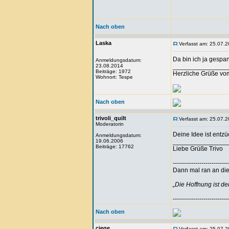
Nach oben
Laska
Verfasst am: 25.07.2
Da bin ich ja gespan
Anmeldungsdatum:
23.08.2014
_______________
Beiträge: 1972
Herzliche Grüße vo
Wohnort: Tespe
Nach oben
trivoli_quilt
Verfasst am: 25.07.2
Moderatorin
Deine Idee ist entz
Anmeldungsdatum:
19.06.2006
_______________
Beiträge: 17762
Liebe Grüße Trivo
---------------------------
Dann mal ran an die 
„Die Hoffnung ist d
---------------------------
Nach oben
ciege
Verfasst am: 25.07.2