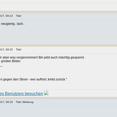
017, 09:13
Titel:
neugierig.. lach..
017, 09:15
Titel:
ir aber was vorgenommen! Bin jetzt auch mächtig gespannt.
 großen Bilder.
__
rn gegen den Strom - wer aufhört, treibt zurück."
017, 09:15
Titel: Werbung