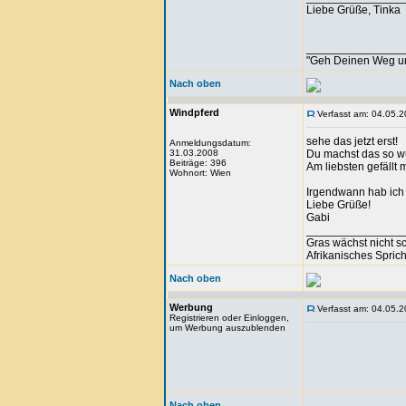
Liebe Grüße, Tinka
_______________
"Geh Deinen Weg u
Nach oben
Windpferd
Verfasst am: 04.05.2
sehe das jetzt erst!
Anmeldungsdatum:
31.03.2008
Du machst das so w
Beiträge: 396
Am liebsten gefällt 
Wohnort: Wien
Irgendwann hab ich
Liebe Grüße!
Gabi
_______________
Gras wächst nicht s
Afrikanisches Spric
Nach oben
Werbung
Verfasst am: 04.05.2
Registrieren oder Einloggen,
um Werbung auszublenden
Nach oben