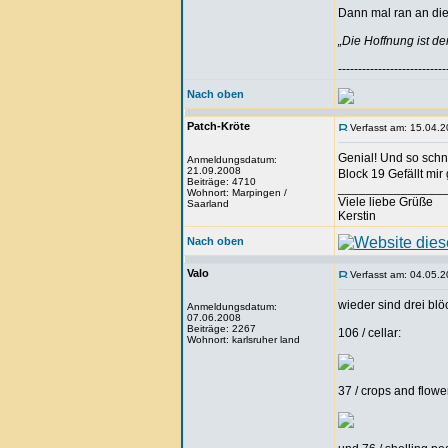
Dann mal ran an die 
„Die Hoffnung ist d
---------------------------
Nach oben
Patch-Kröte
Verfasst am: 15.04.2
Genial! Und so schn
Anmeldungsdatum:
21.09.2008
Block 19 Gefällt mir
Beiträge: 4710
_______________
Wohnort: Marpingen /
Viele liebe Grüße
Saarland
Kerstin
Nach oben
Valo
Verfasst am: 04.05.2
wieder sind drei bl
Anmeldungsdatum:
07.06.2008
Beiträge: 2267
106 / cellar:
Wohnort: karlsruher land
37 / crops and flowe