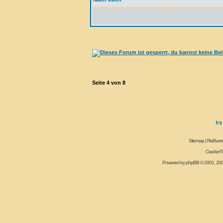
Seite
4
von
8
Sitemap
|
Reißvers
CrackerT
Powered by
phpBB
© 2001, 20