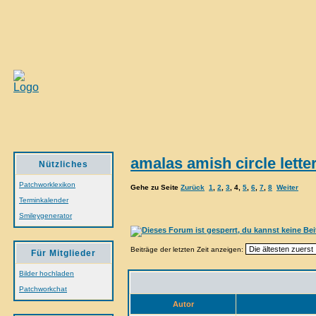
amalas amish circle letter
Nützliches
Patchworklexikon
Gehe zu Seite
Zurück
1
,
2
,
3
,
4
,
5
,
6
,
7
,
8
Weiter
Terminkalender
Smileygenerator
Beiträge der letzten Zeit anzeigen:
Für Mitglieder
Bilder hochladen
Patchworkchat
Autor