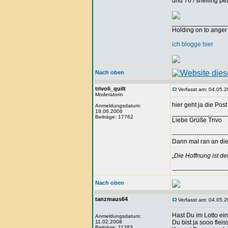
und 76 / shelling pe
_______________
Holding on to anger 
ich blogge hier
Nach oben
trivoli_quilt
Verfasst am: 04.05.2
Moderatorin
hier geht ja die Post
Anmeldungsdatum:
19.06.2006
_______________
Beiträge: 17762
Liebe Grüße Trivo
---------------------------
Dann mal ran an die 
„Die Hoffnung ist d
---------------------------
Nach oben
tanzmaus64
Verfasst am: 04.05.2
Hast Du im Lotto e
Anmeldungsdatum:
11.02.2008
Du bist ja sooo fleis
Beiträge: 11283