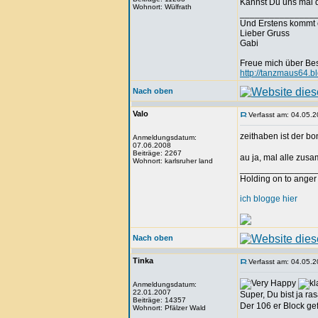
Kannst Du uns mal d
Wohnort: Wülfrath
_______________
Und Erstens kommt 
Lieber Gruss
Gabi
Freue mich über Be
http://tanzmaus64.b
Nach oben
Valo
Verfasst am: 04.05.2
zeithaben ist der b
Anmeldungsdatum:
07.06.2008
Beiträge: 2267
au ja, mal alle zus
Wohnort: karlsruher land
_______________
Holding on to anger 
ich blogge hier
Nach oben
Tinka
Verfasst am: 04.05.2
Anmeldungsdatum:
22.01.2007
Super, Du bist ja r
Beiträge: 14357
Der 106 er Block gef
Wohnort: Pfälzer Wald
_______________