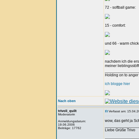
72 - softball game:
15 - comfort:
und 66 - warm chick
nachdem ich die ers
meiner lieblingsstöf
_______________
Holding on to anger 
ich blogge hier
Nach oben
trivoli_quilt
Verfasst am: 15.04.2
Moderatorin
wow, das geht ja Sch
Anmeldungsdatum:
19.06.2006
_______________
Beiträge: 17762
Liebe Grüße Trivo
---------------------------