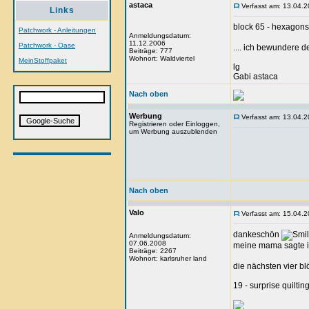
astaca
Verfasst am: 13.04.2
Links
block 65 - hexagons
Patchwork - Anleitungen
Anmeldungsdatum:
11.12.2006
Patchwork - Oase
.... ich bewundere d
Beiträge: 777
Wohnort: Waldviertel
MeinStoffpaket
lg
Gabi astaca
Nach oben
Werbung
Verfasst am: 13.04.2
Registrieren oder Einloggen,
um Werbung auszublenden
Nach oben
Valo
Verfasst am: 15.04.2
dankeschön
Anmeldungsdatum:
07.06.2008
meine mama sagte im
Beiträge: 2267
Wohnort: karlsruher land
die nächsten vier blö
19 - surprise quilting