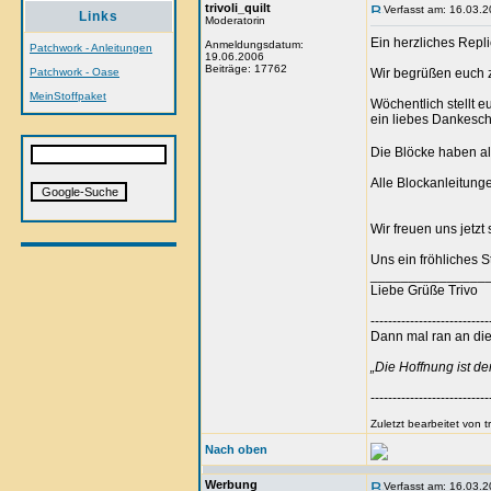
trivoli_quilt
Verfasst am: 16.03.2
Links
Moderatorin
Ein herzliches Rep
Anmeldungsdatum:
Patchwork - Anleitungen
19.06.2006
Beiträge: 17762
Patchwork - Oase
Wir begrüßen euch z
MeinStoffpaket
Wöchentlich stellt e
ein liebes Dankesc
Die Blöcke haben all
Alle Blockanleitunge
Wir freuen uns jetzt
Uns ein fröhliches S
_______________
Liebe Grüße Trivo
---------------------------
Dann mal ran an die 
„Die Hoffnung ist d
---------------------------
Zuletzt bearbeitet von 
Nach oben
Werbung
Verfasst am: 16.03.2