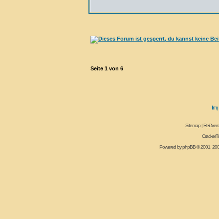
Seite
1
von
6
Sitemap
|
Reißvers
CrackerT
Powered by
phpBB
© 2001, 20