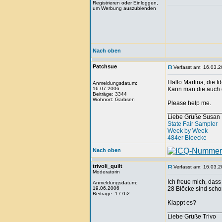
Registrieren oder Einloggen,
um Werbung auszublenden
Nach oben
Patchsue
Verfasst am: 16.03.2
Hallo Martina, die I
Anmeldungsdatum:
16.07.2006
Kann man die auch 
Beiträge: 3344
Wohnort: Garbsen
Please help me.
_______________
Liebe Grüße Susan
State Fair Sampler
Week by Week
484er Bloecke
Nach oben
trivoli_quilt
Verfasst am: 16.03.2
Moderatorin
Ich freue mich, dass
Anmeldungsdatum:
19.06.2006
28 Blöcke sind schon
Beiträge: 17762
Klappt es?
_______________
Liebe Grüße Trivo