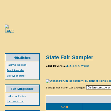
State Fair Sampler
Nützliches
Patchworklexikon
Gehe zu Seite
1
,
2
,
3
,
4
,
5
,
6
Weiter
Terminkalender
Smileygenerator
Beiträge der letzten Zeit anzeigen:
Für Mitglieder
Bilder hochladen
Patchworkchat
Autor