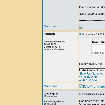
---------------------------
Dann mal ran an die 
„Die Hoffnung ist d
---------------------------
Nach oben
Patchsue
Verfasst am: 16.03.2
Anmeldungsdatum:
trivoli_qu
16.07.2006
Beiträge: 3344
Wohnort: Garbsen
Klappt es?
Nicht wirklich. Kann
_______________
Liebe Grüße Susan
State Fair Sampler
Week by Week
484er Bloecke
Nach oben
trivoli_quilt
Verfasst am: 16.03.2
Moderatorin
Das haste recht, ei
Anmeldungsdatum:
19.06.2006
Vorlagen. wollen wi