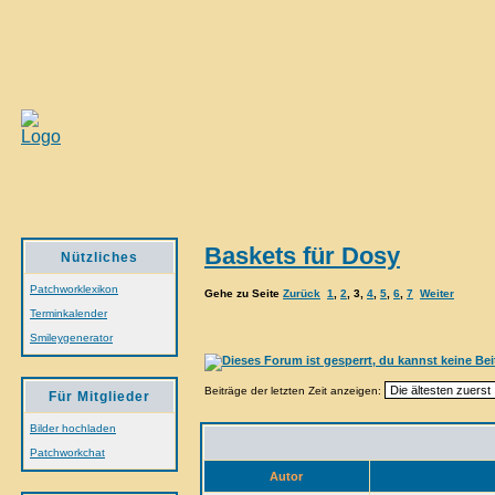
Baskets für Dosy
Nützliches
Patchworklexikon
Gehe zu Seite
Zurück
1
,
2
,
3
,
4
,
5
,
6
,
7
Weiter
Terminkalender
Smileygenerator
Beiträge der letzten Zeit anzeigen:
Für Mitglieder
Bilder hochladen
Patchworkchat
Autor