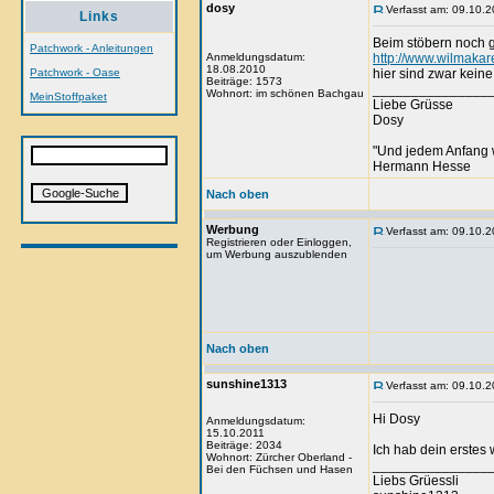
dosy
Verfasst am: 09.10.2
Links
Beim stöbern noch 
Patchwork - Anleitungen
Anmeldungsdatum:
http://www.wilmakar
18.08.2010
Patchwork - Oase
hier sind zwar kein
Beiträge: 1573
_______________
Wohnort: im schönen Bachgau
MeinStoffpaket
Liebe Grüsse
Dosy
"Und jedem Anfang 
Hermann Hesse
Nach oben
Werbung
Verfasst am: 09.10.2
Registrieren oder Einloggen,
um Werbung auszublenden
Nach oben
sunshine1313
Verfasst am: 09.10.2
Hi Dosy
Anmeldungsdatum:
15.10.2011
Beiträge: 2034
Ich hab dein erstes 
Wohnort: Zürcher Oberland -
_______________
Bei den Füchsen und Hasen
Liebs Grüessli