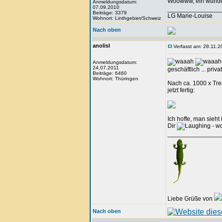
Woowww, ein wund
Anmeldungsdatum:
07.09.2010
_______________
Beiträge: 3379
LG Marie-Louise
Wohnort: Linthgebiet/Schweiz
Nach oben
anolisl
Verfasst am: 28.11.2
Anmeldungsdatum:
24.07.2011
geschäftlich ... priv
Beiträge: 6460
Wohnort: Thüringen
Nach ca. 1000 x Tr
jetzt fertig:
Ich hoffe, man sieh
Dir
- w
_______________
Liebe Grüße von
Nach oben