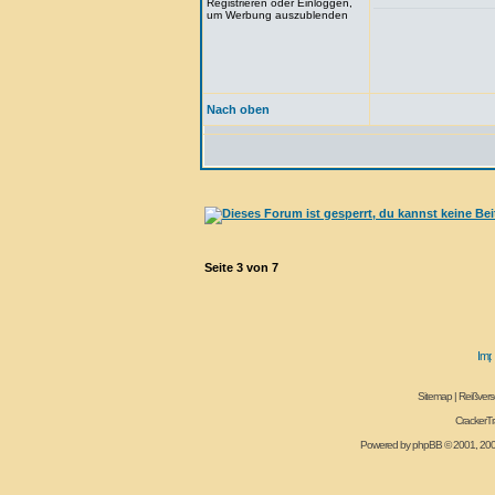
Registrieren oder Einloggen,
um Werbung auszublenden
Nach oben
Seite
3
von
7
Sitemap
|
Reißvers
CrackerT
Powered by
phpBB
© 2001, 20