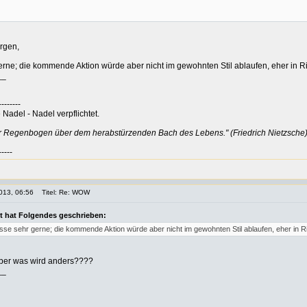
rgen,
gerne; die kommende Aktion würde aber nicht im gewohnten Stil ablaufen, eher in 
__
--------
Nadel - Nadel verpflichtet.
er Regenbogen über dem herabstürzenden Bach des Lebens." (Friedrich Nietzsche
-----
013, 06:56
Titel: Re: WOW
ilt hat Folgendes geschrieben:
resse sehr gerne; die kommende Aktion würde aber nicht im gewohnten Stil ablaufen, eher in
 aber was wird anders????
__