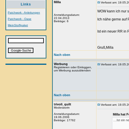
Milla
Verfasst am: 19.05.2
Links
WOW kann ich nur s
Patchwork - Anleitungen
Anmeldungsdatum:
22.04.2013
Patchwork - Oase
Ich nähe gerne auf P
Beiträge: 6
MeinStoffpaket
Ist ein neuer RR in
Gruß,Milla
Nach oben
Werbung
Verfasst am: 19.05.2
Registrieren oder Einloggen,
um Werbung auszublenden
Nach oben
trivoli_quilt
Verfasst am: 19.05.2
Moderatorin
Anmeldungsdatum:
Milla hat 
19.06.2006
....Ist ein
Beiträge: 17762