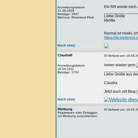
Ein RR würde mich 
Anmeldungsdatum:
21.09.2009
_______________
Beiträge: 2547
Liebe Grüße
Wohnort: Rheinland-Pfalz
Melitta
Normal ist relativ, ic
https://de.pinteres
Nach oben
ClaudiaN
Verfasst am: 19.05.2
immer wieder gern
Anmeldungsdatum:
18.04.2011
_______________
Beiträge: 1734
Liebe Grüße aus de
Claudia
Jetzt auch mit Blog
Nach oben
Werbung
Verfasst am: 19.05.2
Registrieren oder Einloggen,
um Werbung auszublenden