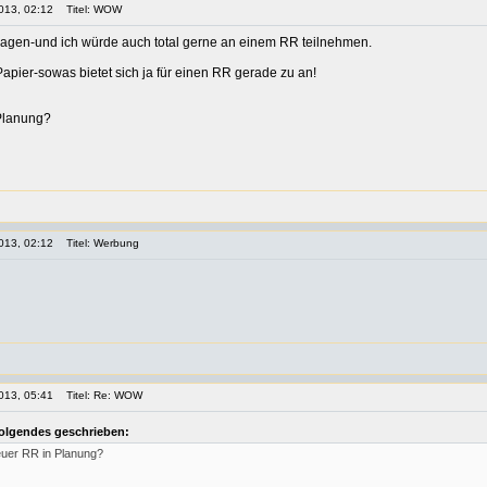
013, 02:12
Titel: WOW
agen-und ich würde auch total gerne an einem RR teilnehmen.
apier-sowas bietet sich ja für einen RR gerade zu an!
 Planung?
013, 02:12
Titel: Werbung
013, 05:41
Titel: Re: WOW
Folgendes geschrieben:
 neuer RR in Planung?