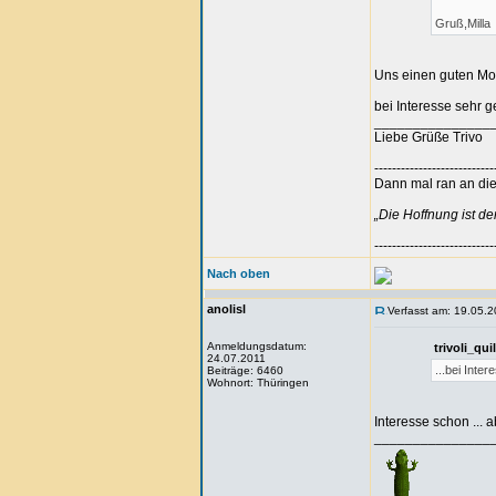
Gruß,Milla
Uns einen guten Mo
bei Interesse sehr 
_______________
Liebe Grüße Trivo
---------------------------
Dann mal ran an die 
„Die Hoffnung ist d
---------------------------
Nach oben
anolisl
Verfasst am: 19.05.2
Anmeldungsdatum:
trivoli_qu
24.07.2011
...bei Inte
Beiträge: 6460
Wohnort: Thüringen
Interesse schon ...
_______________