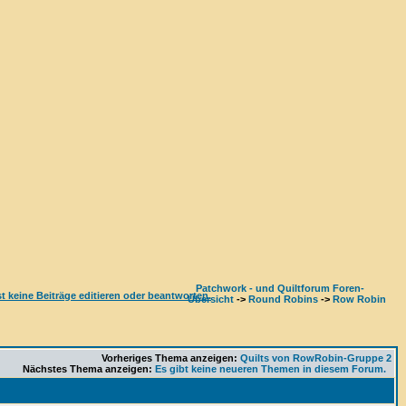
Patchwork - und Quiltforum Foren-
Übersicht
->
Round Robins
->
Row Robin
Vorheriges Thema anzeigen:
Quilts von RowRobin-Gruppe 2
Nächstes Thema anzeigen:
Es gibt keine neueren Themen in diesem Forum.