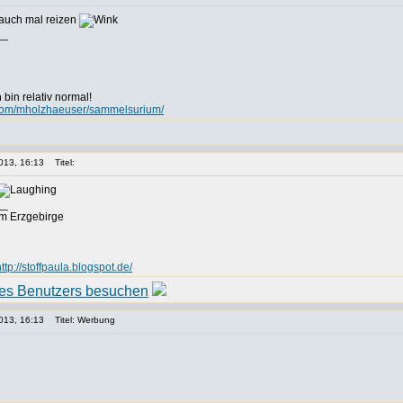
auch mal reizen
__
h bin relativ normal!
t.com/mholzhaeuser/sammelsurium/
013, 16:13
Titel:
__
m Erzgebirge
http://stoffpaula.blogspot.de/
013, 16:13
Titel: Werbung