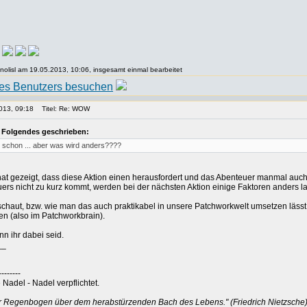
anolisl am 19.05.2013, 10:06, insgesamt einmal bearbeitet
013, 09:18
Titel: Re: WOW
t Folgendes geschrieben:
e schon ... aber was wird anders????
at gezeigt, dass diese Aktion einen herausfordert und das Abenteuer manmal auc
rs nicht zu kurz kommt, werden bei der nächsten Aktion einige Faktoren anders la
aut, bzw. wie man das auch praktikabel in unsere Patchworkwelt umsetzen lässt, ist
n (also im Patchworkbrain).
n ihr dabei seid.
__
--------
Nadel - Nadel verpflichtet.
er Regenbogen über dem herabstürzenden Bach des Lebens." (Friedrich Nietzsche