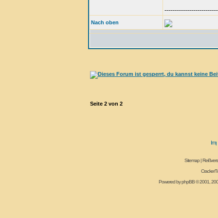
---------------------------
Nach oben
Seite
2
von
2
Sitemap
|
Reißvers
CrackerT
Powered by
phpBB
© 2001, 20