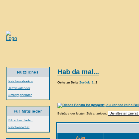
Hab da mal...
Nützliches
Patchworklexikon
Gehe zu Seite
Zurück
1
,
2
Terminkalender
Smileygenerator
Für Mitglieder
Beiträge der letzten Zeit anzeigen:
Bilder hochladen
Patchworkchat
Autor