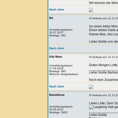
Wir können die Wind
Nach oben
Bö
Verfasst am: 21.12.2
So einen tollen Mo
Anmeldungsdatum:
Einen lieben Dank 
30.07.2017
Klasse Idee, das Lo
Beiträge: 392
Liebe Grüße von de
Nach oben
Kiki Mum
Verfasst am: 21.12.2
Guten Morgen Lotte, 
Anmeldungsdatum:
17.03.2019
_______________
Beiträge: 885
Liebe Grüße Barbar
Wohnort: Burgoberbach
Noch kein Zusammen
Nach oben
Bastelhexe
Verfasst am: 21.12.2
Liebe Lotte, Dein Sc
Anmeldungsdatum:
Hab gan
03.05.2012
_______________
Beiträge: 5463
Liebe Grüße