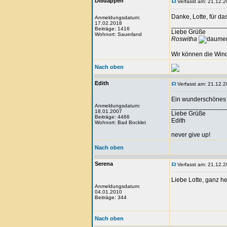
Dilldappen
Verfasst am: 21.12.2
Danke, Lotte, für d
Anmeldungsdatum:
17.02.2018
_______________
Beiträge: 1416
Liebe Grüße
Wohnort: Sauerland
Roswitha
Wir können die Wind
Nach oben
Edith
Verfasst am: 21.12.2
Ein wunderschönes T
Anmeldungsdatum:
_______________
18.01.2007
Liebe Grüße
Beiträge: 4466
Edith
Wohnort: Bad Bocklet
never give up!
Nach oben
Serena
Verfasst am: 21.12.2
Liebe Lotte, ganz he
Anmeldungsdatum:
04.01.2010
Beiträge: 344
Nach oben