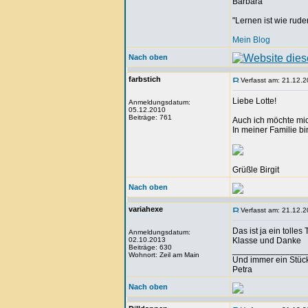
Barbara
"Lernen ist wie rude
Mein Blog
Nach oben
farbstich
Verfasst am: 21.12.2
Liebe Lotte!
Anmeldungsdatum:
05.12.2010
Beiträge: 761
Auch ich möchte mic
In meiner Familie bi
Grüßle Birgit
Nach oben
variahexe
Verfasst am: 21.12.2
Das ist ja ein tolles
Anmeldungsdatum:
02.10.2013
Klasse und Danke
Beiträge: 630
_______________
Wohnort: Zeil am Main
Und immer ein Stück
Petra
Nach oben