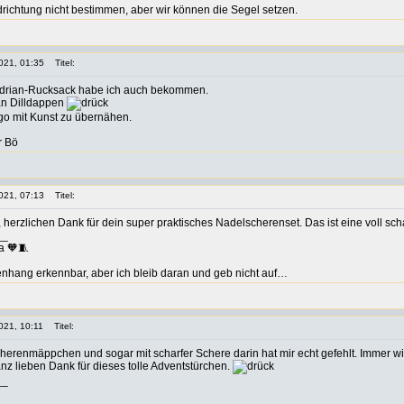
richtung nicht bestimmen, aber wir können die Segel setzen.
021, 01:35
Titel:
ndrian-Rucksack habe ich auch bekommen.
an Dilldappen
go mit Kunst zu übernähen.
r Bö
021, 07:13
Titel:
herzlichen Dank für dein super praktisches Nadelscherenset. Das ist eine voll scha
__
a 🧡🧵
hang erkennbar, aber ich bleib daran und geb nicht auf…
021, 10:11
Titel:
herenmäppchen und sogar mit scharfer Schere darin hat mir echt gefehlt. Immer wie
z lieben Dank für dieses tolle Adventstürchen.
__