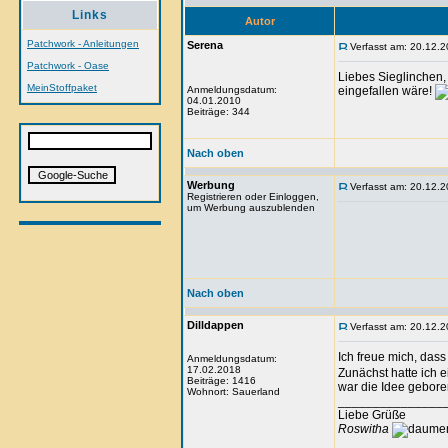
Links
Autor
Patchwork - Anleitungen
Serena
Verfasst am: 20.12.2
Patchwork - Oase
Liebes Sieglinchen,
MeinStoffpaket
Anmeldungsdatum:
eingefallen wäre!
04.01.2010
Beiträge: 344
Nach oben
Werbung
Verfasst am: 20.12.2
Registrieren oder Einloggen,
um Werbung auszublenden
Nach oben
Dilldappen
Verfasst am: 20.12.2
Ich freue mich, das
Anmeldungsdatum:
17.02.2018
Zunächst hatte ich 
Beiträge: 1416
war die Idee gebore
Wohnort: Sauerland
_______________
Liebe Grüße
Roswitha