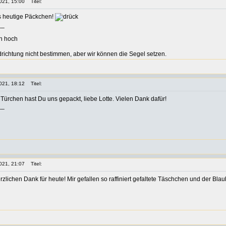
021, 15:00
Titel:
as heutige Päckchen!
__
richtung nicht bestimmen, aber wir können die Segel setzen.
021, 18:12
Titel:
ürchen hast Du uns gepackt, liebe Lotte. Vielen Dank dafür!
__
021, 21:07
Titel:
rzlichen Dank für heute! Mir gefallen so raffiniert gefaltete Täschchen und der Bl