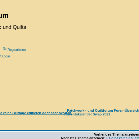
rum
 und Quilts
Registrieren
Login
Patchwork - und Quiltforum Foren-Übersich
Adventskalender Swap 2021
Vorheriges Thema anzeige
Nächstes Thema anzeigen:
Es gibt keine neue