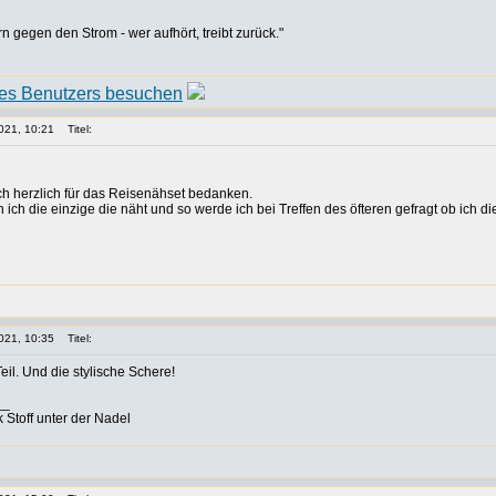
rn gegen den Strom - wer aufhört, treibt zurück."
021, 10:21
Titel:
h herzlich für das Reisenähset bedanken.
n ich die einzige die näht und so werde ich bei Treffen des öfteren gefragt ob ich d
021, 10:35
Titel:
 Teil. Und die stylische Schere!
__
 Stoff unter der Nadel