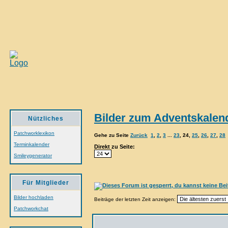
Bilder zum Adventskalen
Nützliches
Patchworklexikon
Gehe zu Seite
Zurück
1
,
2
,
3
...
23
,
24
,
25
,
26
,
27
,
28
Terminkalender
Direkt zu Seite:
Smileygenerator
Für Mitglieder
Bilder hochladen
Beiträge der letzten Zeit anzeigen:
Patchworkchat