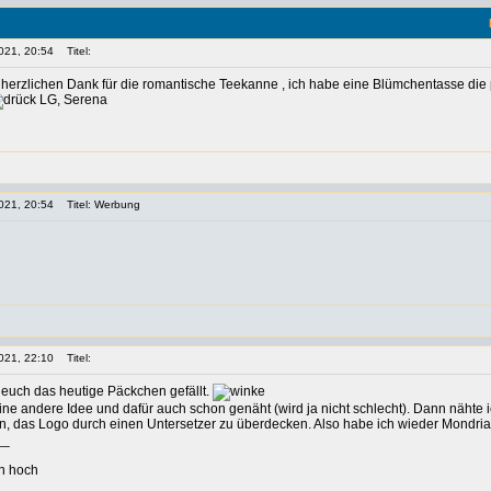
021, 20:54
Titel:
 herzlichen Dank für die romantische Teekanne , ich habe eine Blümchentasse die p
LG, Serena
021, 20:54
Titel: Werbung
021, 22:10
Titel:
s euch das heutige Päckchen gefällt.
eine andere Idee und dafür auch schon genäht (wird ja nicht schlecht). Dann nähte
n, das Logo durch einen Untersetzer zu überdecken. Also habe ich wieder Mondr
__