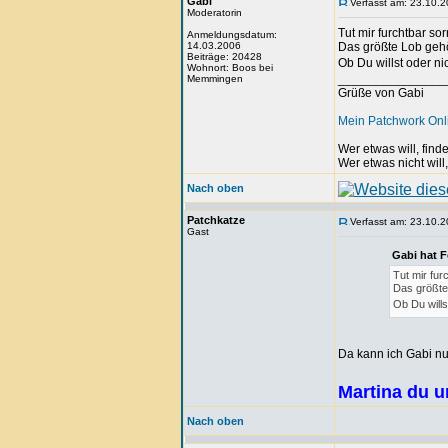
Gabi
Verfasst am: 23.10.2
Moderatorin
Tut mir furchtbar so
Anmeldungsdatum:
14.03.2006
Das größte Lob gehö
Beiträge: 20428
Ob Du willst oder ni
Wohnort: Boos bei
_______________
Memmingen
Grüße von Gabi
Mein Patchwork On
Wer etwas will, fin
Wer etwas nicht will
Nach oben
Patchkatze
Verfasst am: 23.10.2
Gast
Gabi hat 
Tut mir fur
Das größte
Ob Du wills
Da kann ich Gabi nu
Martina du u
Nach oben