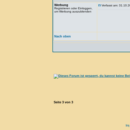
Werbung
Verfasst am: 31.10.2
Registrieren oder Einloggen,
um Werbung auszublenden
Nach oben
Seite
3
von
3