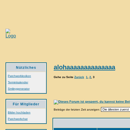
alohaaaaaaaaaaaaaa
Nützliches
Patchworklexikon
Gehe zu Seite
Zurück
1
,
2
,
3
Terminkalender
Smileygenerator
Für Mitglieder
Beiträge der letzten Zeit anzeigen:
Bilder hochladen
Patchworkchat