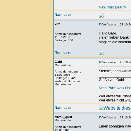
New York Beauty
Nach oben
xirb
Verfasst am: 23.10.2
Hallo Gabi,
Anmeldungsdatum:
11.07.2006
vielen lieben Dank 
Beiträge: 400
möglich die Anleitu
Nach oben
Gabi
Verfasst am: 23.10.2
Moderatorin
Siehste, dann war i
Anmeldungsdatum:
14.03.2006
_______________
Beiträge: 20428
Grüße von Gabi
Wohnort: Boos bei
Memmingen
Mein Patchwork On
Wer etwas will, fin
Wer etwas nicht will
Nach oben
trivoli_quilt
Verfasst am: 23.10.2
Moderatorin
Einen sonnigen Kal
Anmeldungsdatum:
19.06.2006