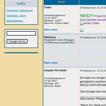
Autor
Links
Tinka
Verfasst am: 22.10.2
Patchwork - Anleitungen
NEID!!!
Anmeldungsdatum:
Patchwork - Oase
!!!
Das hört
22.01.2007
Das nächste mal will
Beiträge: 14357
MeinStoffpaket
Tinka
Wohnort: Pfälzer Wald
Nach oben
Werbung
Verfasst am: 22.10.2
Registrieren oder Einloggen,
um Werbung auszublenden
Nach oben
mopple the whale
Verfasst am: 22.10.2
Ich habe vor einige
Anmeldungsdatum:
12.06.2007
genügend Leutchen f
Beiträge: 657
Muß ja nicht nächste
Wohnort: Berlin
Das einzige was mic
_______________
Zitat meiner Pfleget
"Wenn Du Streit such