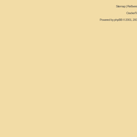
Sitemap
|
Reißvers
CrackerT
Powered by
phpBB
© 2001, 20