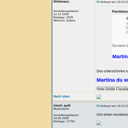
Stickmaus
Verfasst am: 23.10.2
Anmeldungsdatum:
Patchkatz
12.12.2006
Beiträge: 2536
G
Wohnort: Selters
T
D
O
Da kann i
Martin
Das unterschreibe ic
Martina du w
_______________
Viele Grüße Claudi
Nach oben
trivoli_quilt
Verfasst am: 24.10.2
Moderatorin
Uns einen wunders
Anmeldungsdatum:
19.06.2006
Beiträge: 17762
_______________