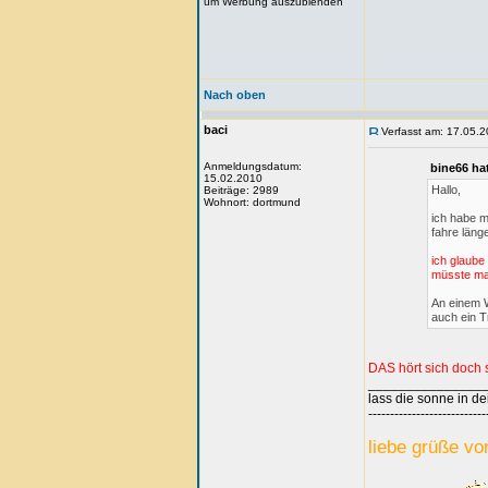
um Werbung auszublenden
Nach oben
baci
Verfasst am: 17.05.2
Anmeldungsdatum:
bine66 ha
15.02.2010
Hallo,
Beiträge: 2989
Wohnort: dortmund
ich habe m
fahre läng
ich glaube
müsste man
An einem W
auch ein T
DAS hört sich doch 
_______________
lass die sonne in de
---------------------------
liebe grüße vo