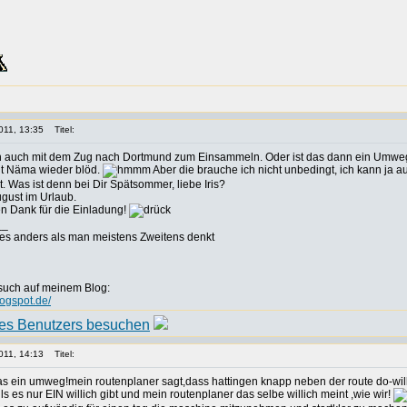
011, 13:35
Titel:
 auch mit dem Zug nach Dortmund zum Einsammeln. Oder ist das dann ein Umweg
it Näma wieder blöd.
Aber die brauche ich nicht unbedingt, ich kann ja au
it. Was ist denn bei Dir Spätsommer, liebe Iris?
ugust im Urlaub.
n Dank für die Einladung!
__
es anders als man meistens Zweitens denkt
such auf meinem Blog:
logspot.de/
011, 14:13
Titel:
das ein umweg!mein routenplaner sagt,dass hattingen knapp neben der route do-will
lls es nur EIN willich gibt und mein routenplaner das selbe willich meint ,wie wir!