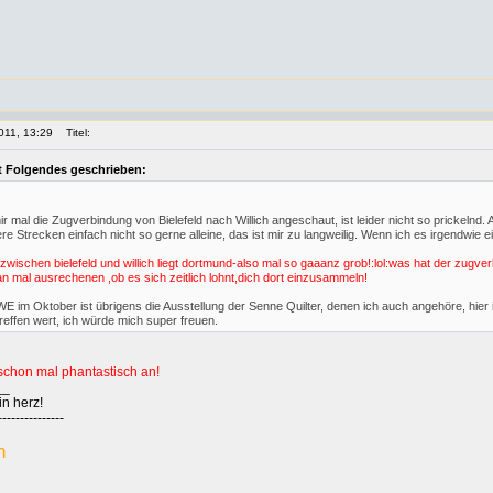
011, 13:29
Titel:
t Folgendes geschrieben:
ir mal die Zugverbindung von Bielefeld nach Willich angeschaut, ist leider nicht so prickelnd.
ere Strecken einfach nicht so gerne alleine, das ist mir zu langweilig. Wenn ich es irgendwie 
 zwischen bielefeld und willich liegt dortmund-also mal so gaaanz grob!:lol:was hat der 
 mal ausrechenen ,ob es sich zeitlich lohnt,dich dort einzusammeln!
E im Oktober ist übrigens die Ausstellung der Senne Quilter, denen ich auch angehöre, hier i
reffen wert, ich würde mich super freuen.
schon mal phantastisch an!
__
in herz!
---------------
n