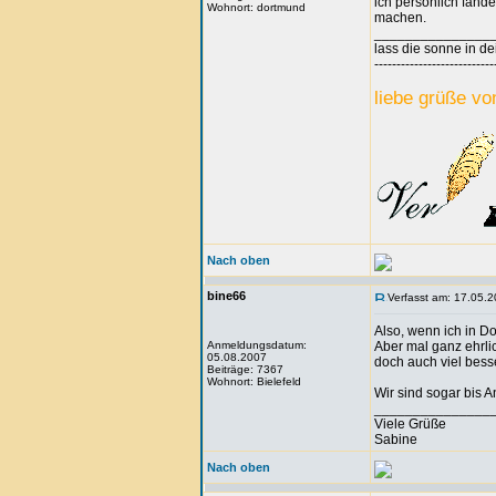
ich persönlich fänd
Wohnort: dortmund
machen.
_______________
lass die sonne in de
---------------------------
liebe grüße vo
Nach oben
bine66
Verfasst am: 17.05.2
Also, wenn ich in D
Anmeldungsdatum:
Aber mal ganz ehrli
05.08.2007
doch auch viel bess
Beiträge: 7367
Wohnort: Bielefeld
Wir sind sogar bis 
_______________
Viele Grüße
Sabine
Nach oben