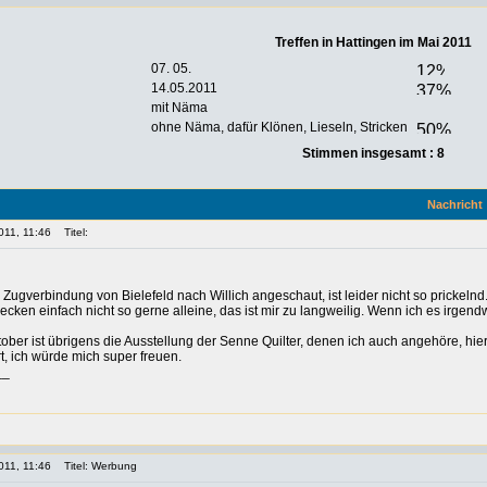
Treffen in Hattingen im Mai 2011
07. 05.
14.05.2011
mit Näma
ohne Näma, dafür Klönen, Lieseln, Stricken
Stimmen insgesamt : 8
Nachricht
011, 11:46
Titel:
 Zugverbindung von Bielefeld nach Willich angeschaut, ist leider nicht so prickeln
recken einfach nicht so gerne alleine, das ist mir zu langweilig. Wenn ich es irgen
ber ist übrigens die Ausstellung der Senne Quilter, denen ich auch angehöre, hier
t, ich würde mich super freuen.
__
011, 11:46
Titel: Werbung