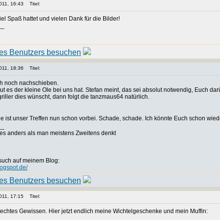
011, 16:43
Titel:
iel Spaß hattet und vielen Dank für die Bilder!
__
011, 18:36
Titel:
ch noch nachschieben.
gut es der kleine Ole bei uns hat. Stefan meint, das sei absolut notwendig, Euch dar
iller dies wünscht, dann folgt die tanzmaus64 natürlich.
 ist unser Treffen nun schon vorbei. Schade, schade. Ich könnte Euch schon wie
__
es anders als man meistens Zweitens denkt
such auf meinem Blog:
logspot.de/
011, 17:15
Titel:
lechtes Gewissen. Hier jetzt endlich meine Wichtelgeschenke und mein Muffin: