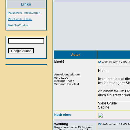
Links
Patchwork - Anleitungen
Patchwork - Oase
MeinStoffpaket
Autor
bine66
Verfasst am: 17.05.2
Hallo,
Anmeldungsdatum:
05.08.2007
ich habe mir mal die
Beiträge: 7367
Ich fahre längere St
Wohnort: Bielefeld
An einem WE im Okto
auch ein Treffen wer
_______________
Viele Grüße
Sabine
Nach oben
Werbung
Verfasst am: 17.05.2
Registrieren oder Einloggen,