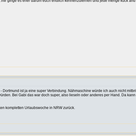
n.mir ginge es eher darum euch endlich kennenzulernen und jede menge kuck and t
- Dortmund ist ja eine super Verbindung. Nähmaschine würde ich auch nicht mitbr
ürden. Bei Gabi das war doch super, also lieseln oder anderes per Hand. Da kan
zten kompletten Urlaubswoche in NRW zurück.