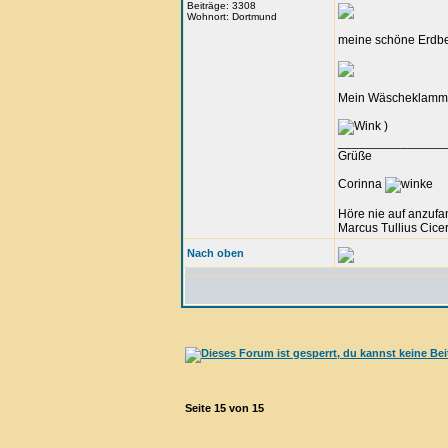
Beiträge: 3308
Wohnort: Dortmund
meine schöne Erdb
Mein Wäscheklammer
)
_______________
Grüße
Corinna
Höre nie auf anzufa
Marcus Tullius Cice
Nach oben
Seite
15
von
15