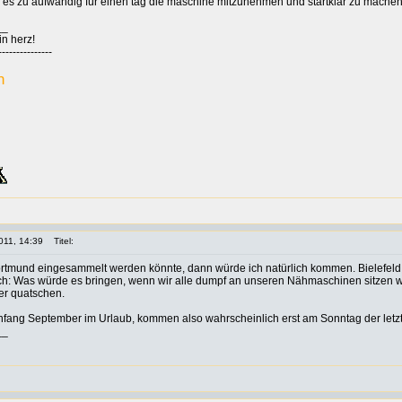
e es zu aufwändig für einen tag die maschine mitzunehmen und startklar zu mache
__
in herz!
---------------
n
011, 14:39
Titel:
ortmund eingesammelt werden könnte, dann würde ich natürlich kommen. Bielefeld 
ch: Was würde es bringen, wenn wir alle dumpf an unseren Nähmaschinen sitzen w
er quatschen.
Anfang September im Urlaub, kommen also wahrscheinlich erst am Sonntag der let
__