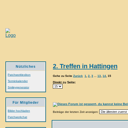
2. Treffen in Hattingen
Nützliches
Patchworklexikon
Gehe zu Seite
Zurück
1
,
2
,
3
...
13
,
14
,
15
Terminkalender
Direkt zu Seite:
Smileygenerator
Für Mitglieder
Bilder hochladen
Beiträge der letzten Zeit anzeigen:
Patchworkchat