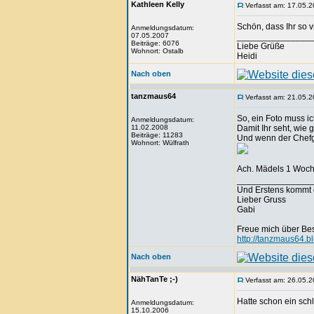
Kathleen Kelly
Verfasst am: 17.05.2
Schön, dass Ihr so v
Anmeldungsdatum:
07.05.2007
_______________
Beiträge: 6076
Liebe Grüße
Wohnort: Ostalb
Heidi
Nach oben
tanzmaus64
Verfasst am: 21.05.2
So, ein Foto muss i
Anmeldungsdatum:
11.02.2008
Damit Ihr seht, wie 
Beiträge: 11283
Und wenn der Chefgr
Wohnort: Wülfrath
Ach. Mädels 1 Woche
_______________
Und Erstens kommt 
Lieber Gruss
Gabi
Freue mich über Be
http://tanzmaus64.b
Nach oben
NähTanTe ;-)
Verfasst am: 26.05.2
Hatte schon ein sch
Anmeldungsdatum:
15.10.2006