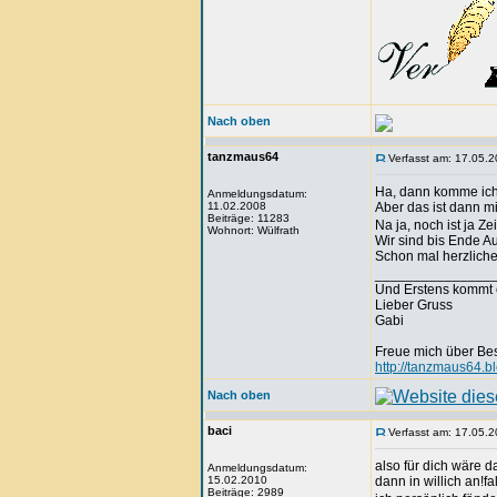
Nach oben
tanzmaus64
Verfasst am: 17.05.2
Ha, dann komme ich
Anmeldungsdatum:
11.02.2008
Aber das ist dann m
Beiträge: 11283
Na ja, noch ist ja Ze
Wohnort: Wülfrath
Wir sind bis Ende A
Schon mal herzliche
_______________
Und Erstens kommt 
Lieber Gruss
Gabi
Freue mich über Be
http://tanzmaus64.b
Nach oben
baci
Verfasst am: 17.05.2
also für dich wäre 
Anmeldungsdatum:
15.02.2010
dann in willich an!fa
Beiträge: 2989