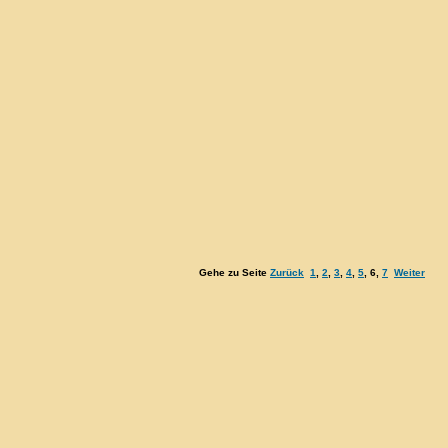
Gehe zu Seite
Zurück
1
,
2
,
3
,
4
,
5
,
6
,
7
Weiter