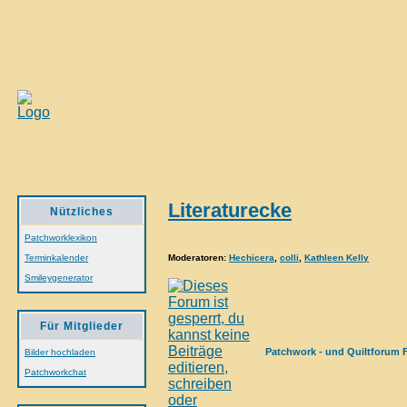
Literaturecke
Nützliches
Patchworklexikon
Moderatoren
:
Hechicera
,
colli
,
Kathleen Kelly
Terminkalender
Smileygenerator
Für Mitglieder
Patchwork - und Quiltforum 
Bilder hochladen
Patchworkchat