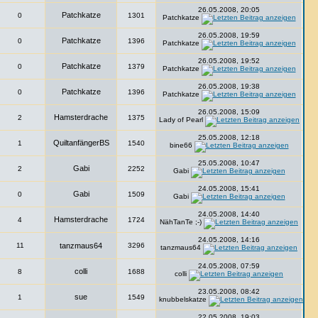
26.05.2008, 20:05
Patchkatze
0
1301
Patchkatze
26.05.2008, 19:59
Patchkatze
0
1396
Patchkatze
26.05.2008, 19:52
Patchkatze
0
1379
Patchkatze
26.05.2008, 19:38
Patchkatze
0
1396
Patchkatze
26.05.2008, 15:09
Hamsterdrache
2
1375
Lady of Pearl
25.05.2008, 12:18
QuiltanfängerBS
1
1540
bine66
25.05.2008, 10:47
Gabi
2
2252
Gabi
24.05.2008, 15:41
Gabi
0
1509
Gabi
24.05.2008, 14:40
Hamsterdrache
4
1724
NähTanTe ;-)
24.05.2008, 14:16
11
tanzmaus64
3296
tanzmaus64
24.05.2008, 07:59
colli
8
1688
colli
23.05.2008, 08:42
sue
1
1549
knubbelskatze
22.05.2008, 19:03