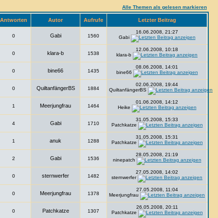
Alle Themen als gelesen markieren
Antworten
Autor
Aufrufe
Letzter Beitrag
16.06.2008, 21:27
Gabi
0
1560
Gabi
12.06.2008, 10:18
klara-b
0
1538
klara-b
08.06.2008, 14:01
bine66
0
1435
bine66
02.06.2008, 19:44
QuiltanfängerBS
0
1884
QuiltanfängerBS
01.06.2008, 14:12
Meerjungfrau
1
1464
Heike
31.05.2008, 15:33
Gabi
4
1710
Patchkatze
31.05.2008, 15:31
anuk
1
1288
Patchkatze
28.05.2008, 21:19
Gabi
2
1536
ninepatch
27.05.2008, 14:02
sternwerfer
0
1482
sternwerfer
27.05.2008, 11:04
Meerjungfrau
0
1378
Meerjungfrau
26.05.2008, 20:11
Patchkatze
0
1307
Patchkatze