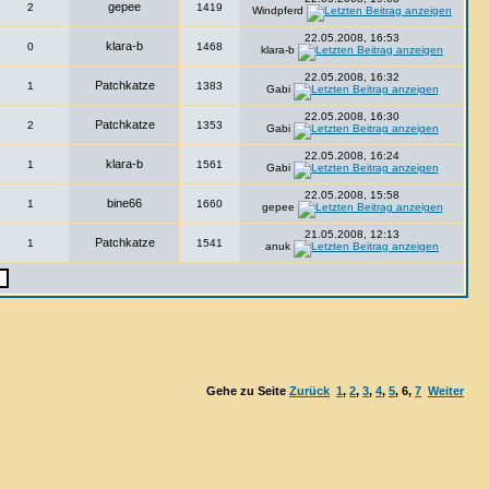
gepee
2
1419
Windpferd
22.05.2008, 16:53
klara-b
0
1468
klara-b
22.05.2008, 16:32
Patchkatze
1
1383
Gabi
22.05.2008, 16:30
Patchkatze
2
1353
Gabi
22.05.2008, 16:24
klara-b
1
1561
Gabi
22.05.2008, 15:58
bine66
1
1660
gepee
21.05.2008, 12:13
Patchkatze
1
1541
anuk
Gehe zu Seite
Zurück
1
,
2
,
3
,
4
,
5
,
6
,
7
Weiter