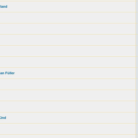
wland
an Füller
Kind