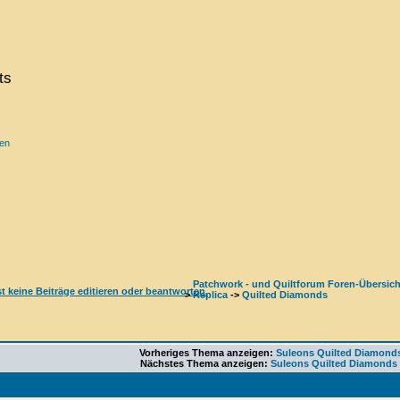
ts
ren
Patchwork - und Quiltforum Foren-Übersich
>
Replica
->
Quilted Diamonds
Vorheriges Thema anzeigen:
Suleons Quilted Diamond
Nächstes Thema anzeigen:
Suleons Quilted Diamonds