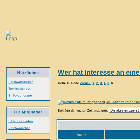
Wer hat Interesse an e
Nützliches
Patchworklexikon
Gehe zu Seite
Zurück
1
,
2
,
3
,
4
,
5
,
6
Terminkalender
Smileygenerator
Beiträge der letzten Zeit anzeigen:
Für Mitglieder
Bilder hochladen
Patchworkchat
Autor