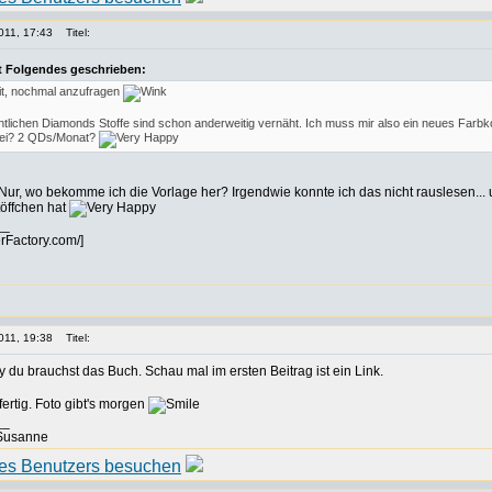
011, 17:43
Titel:
t Folgendes geschrieben:
t, nochmal anzufragen
ntlichen Diamonds Stoffe sind schon anderweitig vernäht. Ich muss mir also ein neues Farbko
bei? 2 QDs/Monat?
Nur, wo bekomme ich die Vorlage her? Irgendwie konnte ich das nicht rauslesen...
öffchen hat
__
erFactory.com/]
011, 19:38
Titel:
du brauchst das Buch. Schau mal im ersten Beitrag ist ein Link.
fertig. Foto gibt's morgen
__
 Susanne