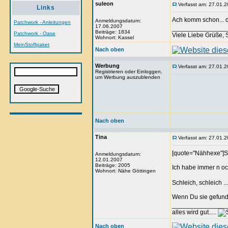
suleon
Verfasst am: 27.01.2
Links
Ach komm schon... 
Anmeldungsdatum:
Patchwork - Anleitungen
17.06.2007
_______________
Beiträge: 1834
Patchwork - Oase
Viele Liebe Grüße,
Wohnort: Kassel
MeinStoffpaket
Nach oben
Werbung
Verfasst am: 27.01.2
Registrieren oder Einloggen,
um Werbung auszublenden
Nach oben
Tina
Verfasst am: 27.01.2
[quote="Nähhexe"]Sch
Anmeldungsdatum:
12.01.2007
Beiträge: 2005
Ich habe immer n oc
Wohnort: Nähe Göttingen
Schleich, schleich ...
Wenn Du sie gefunde
_______________
alles wird gut.....
Nach oben