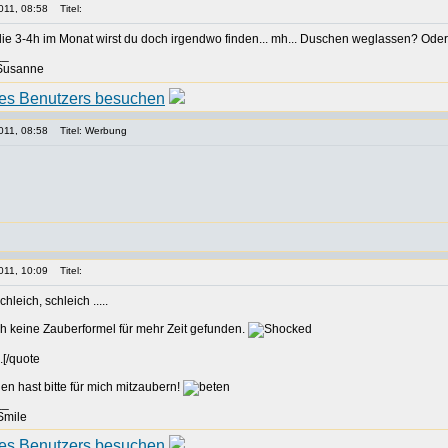
011, 08:58
Titel:
die 3-4h im Monat wirst du doch irgendwo finden... mh... Duschen weglassen? Od
__
 Susanne
011, 08:58
Titel: Werbung
011, 10:09
Titel:
leich, schleich .....
h keine Zauberformel für mehr Zeit gefunden.
.[/quote
n hast bitte für mich mitzaubern!
__