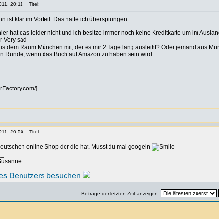
011, 20:11
Titel:
n ist klar im Vorteil. Das hatte ich übersprungen ...
hier hat das leider nicht und ich besitze immer noch keine Kreditkarte um im Ausla
s dem Raum München mit, der es mir 2 Tage lang ausleiht? Oder jemand aus Münch
ten Runde, wenn das Buch auf Amazon zu haben sein wird.
__
erFactory.com/]
011, 20:50
Titel:
deutschen online Shop der die hat. Musst du mal googeln
__
 Susanne
Beiträge der letzten Zeit anzeigen: