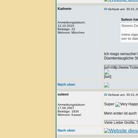
Katherin
Verfasst am: 30.01.2
Suleon ha
Anmeldungsdatum:
Sooooo Zei
12.10.2010
Beiträge: 22
Wohnort: München
meine eige
wer ist da
Ich mags versuche! 
Diamtentaugliche St
_______________
[url=http://www.Tick
[/url]
Nach oben
suleon
Verfasst am: 30.01.2
Super
Anmeldungsdatum:
17.06.2007
Beiträge: 1834
Mein erster ist auch 
Wohnort: Kassel
_______________
Viele Liebe Grüße,
Nach oben