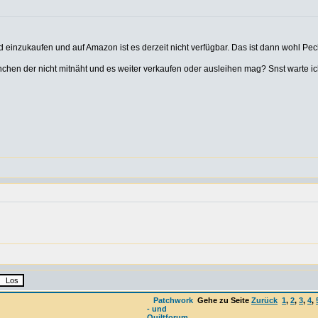
nd einzukaufen und auf Amazon ist es derzeit nicht verfügbar. Das ist dann wohl Pe
en der nicht mitnäht und es weiter verkaufen oder ausleihen mag? Snst warte i
Patchwork
Gehe zu Seite
Zurück
1
,
2
,
3
,
4
,
- und
Quiltforum