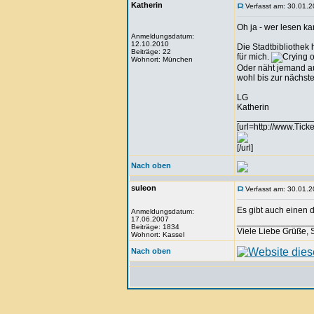
Katherin
Verfasst am: 30.01.2
Oh ja - wer lesen kan
Anmeldungsdatum:
12.10.2010
Die Stadtbibliothek 
Beiträge: 22
für mich.
Wohnort: München
Oder näht jemand au
wohl bis zur nächs
LG
Katherin
_______________
[url=http://www.Tick
[/url]
Nach oben
suleon
Verfasst am: 30.01.2
Es gibt auch einen 
Anmeldungsdatum:
17.06.2007
_______________
Beiträge: 1834
Viele Liebe Grüße,
Wohnort: Kassel
Nach oben