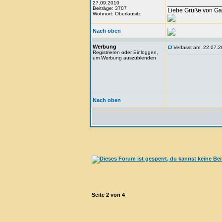
27.09.2010
_______________
Beiträge: 3707
Liebe Grüße von Ga
Wohnort: Oberlausitz
Nach oben
Werbung
Verfasst am: 22.07.2
Registrieren oder Einloggen,
um Werbung auszublenden
Nach oben
Seite
2
von
4