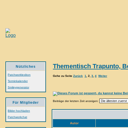
Thementisch Trapunto, Bo
Nützliches
Patchworklexikon
Gehe zu Seite
Zurück
1
,
2
,
3
,
4
Weiter
Terminkalender
Smileygenerator
Beiträge der letzten Zeit anzeigen:
Für Mitglieder
Bilder hochladen
Patchworkchat
Autor