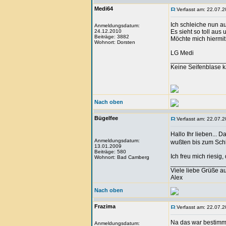
Medi64
Verfasst am: 22.07.2
Ich schleiche nun a
Anmeldungsdatum:
24.12.2010
Es sieht so toll aus 
Beiträge: 3882
Möchte mich hiermi
Wohnort: Dorsten
LG Medi
_______________
Keine Seifenblase k
Nach oben
Bügelfee
Verfasst am: 22.07.2
Hallo Ihr lieben... D
Anmeldungsdatum:
wußten bis zum Schlu
13.01.2009
Beiträge: 580
Ich freu mich riesi
Wohnort: Bad Camberg
_______________
Viele liebe Grüße 
Alex
Nach oben
Frazima
Verfasst am: 22.07.2
Na das war bestimmt
Anmeldungsdatum: