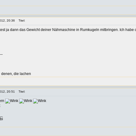
012, 20:36
Titel:
st ja dann das Gewicht deiner Nähmaschine in Rumkugeln mitbringen. Ich habe die
__
 denen, die lachen
012, 20:51
Titel:
ern
t
__
bi