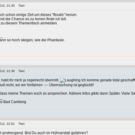
012, 21:30
Titel:
uch schon einige Zeit um dieses "Boutis" herum.
und die Chance es zu lernen finde ich toll.
t zu diesem Thementisch anmelden.
__
ann so hoch steigen, wie die Phantasie.
012, 21:36
Titel:
a habt ihr mich ja regelrecht überrollt.
Ich komme gerade total geschafft
ß nicht, wo wir hinfahren ---- Überraschung ist geglückt!!
g, dass meine Themen euch so ansprechen. Nähere Infos gibts dann Später. Viele Sa
__
aus Bad Camberg
012, 22:01
Titel:
 anstrengend. Bist Du auch im Hühnerstall gefahren?