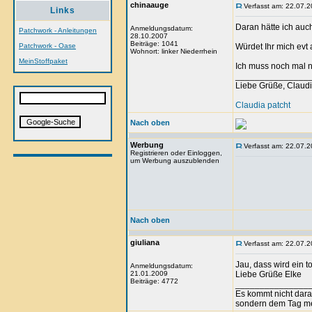
chinaauge
Verfasst am: 22.07.2
Links
Daran hätte ich auch
Anmeldungsdatum:
Patchwork - Anleitungen
28.10.2007
Beiträge: 1041
Patchwork - Oase
Würdet Ihr mich evt
Wohnort: linker Niederrhein
MeinStoffpaket
Ich muss noch mal 
_______________
Liebe Grüße, Claud
Claudia patcht
Nach oben
Werbung
Verfasst am: 22.07.2
Registrieren oder Einloggen,
um Werbung auszublenden
Nach oben
giuliana
Verfasst am: 22.07.2
Jau, dass wird ein t
Anmeldungsdatum:
21.01.2009
Liebe Grüße Elke
Beiträge: 4772
_______________
Es kommt nicht dar
sondern dem Tag m