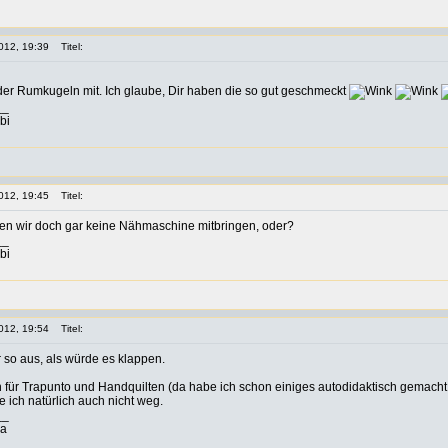
012, 19:39
Titel:
der Rumkugeln mit. Ich glaube, Dir haben die so gut geschmeckt
__
bi
012, 19:45
Titel:
en wir doch gar keine Nähmaschine mitbringen, oder?
__
bi
012, 19:54
Titel:
 so aus, als würde es klappen.
ch für Trapunto und Handquilten (da habe ich schon einiges autodidaktisch gemacht,
 ich natürlich auch nicht weg.
__
ia