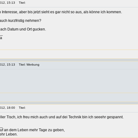
012, 15:13
Titel:
 Interesse, aber bis jetzt sieht es gar nicht so aus, als könne ich kommen.
 auch kurzfristig nehmen?
nach Datum und Ort gucken.
__
ia
012, 15:13
Titel: Werbung
012, 18:00
Titel:
oller Tisch, ich freu mich auch und auf dei Technik bin ich seeehr gespannt.
__
auf an dem Leben mehr Tage zu geben,
ehr Leben.