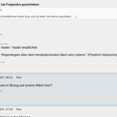
 hat Folgendes geschrieben:
n.
schenblöcken kann frau sich ja beim Verzieren austoben, ....)
__
--------
Nadel - Nadel verpflichtet.
er Regenbogen über dem herabstürzenden Bach des Lebens." (Friedrich Nietzsche
-----
007, 09:41
Titel:
ues in Bezug auf unsere Aktion hier?
__
a
007, 07:25
Titel: