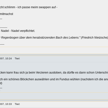
nicht schlimm - ich passe meim swappen auf -
 mitmachst
__
--------
Nadel - Nadel verpflichtet.
er Regenbogen über dem herabstürzenden Bach des Lebens." (Friedrich Nietzsche
-----
007, 10:24
Titel:
ken kann frau sich ja beim Verzieren austoben, da dürfte es dann schon Untersch
och ein schönes Blöckchen auswählen und im Fundus wühlen (nachdem ich die and
t)
__
a
007, 10:33
Titel: