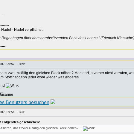
__
--------
Nadel - Nadel verpflichtet.
er Regenbogen über dem herabstürzenden Bach des Lebens." (Friedrich Nietzsche
-----
007, 09:52
Titel:
dass zwei zufällig den gleichen Block nähen? Man darf ja vorher nicht verraten, 
im Stoff hat denn jeder wohl wieder was anderes.
gend
__
 Susanne
007, 09:56
Titel:
t Folgendes geschrieben:
sieren, dass zwei zufällig den gleichen Block nähen? ....