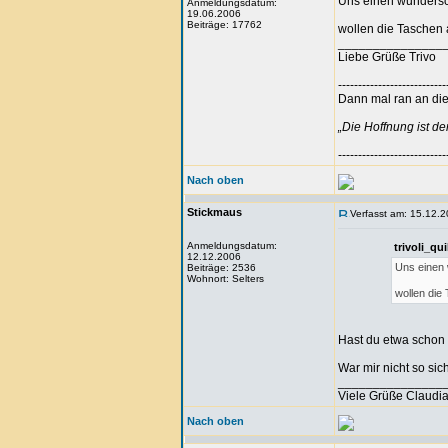
Uns einen wunders
Anmeldungsdatum:
19.06.2006
Beiträge: 17762
wollen die Taschen 
_______________
Liebe Grüße Trivo
---------------------------
Dann mal ran an die 
„Die Hoffnung ist d
---------------------------
Nach oben
Stickmaus
Verfasst am: 15.12.2
Anmeldungsdatum:
trivoli_qu
12.12.2006
Uns einen
Beiträge: 2536
Wohnort: Selters
wollen die
Hast du etwa schon 
War mir nicht so si
_______________
Viele Grüße Claudi
Nach oben