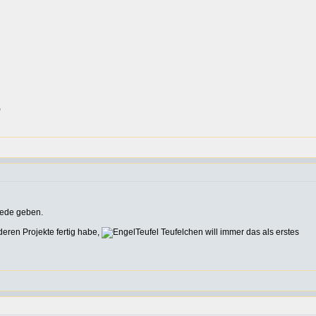
)
iede geben.
eren Projekte fertig habe,
Teufelchen will immer das als erstes