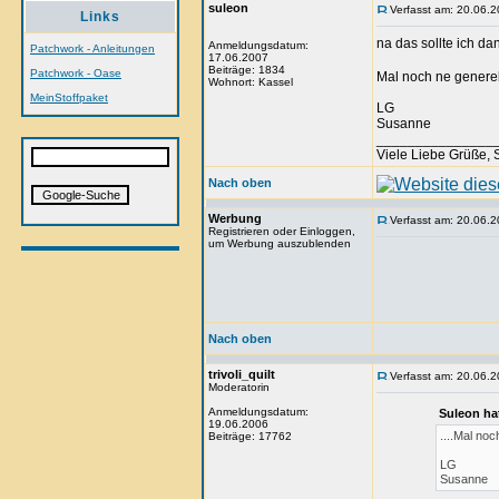
suleon
Verfasst am: 20.06.2
Links
na das sollte ich d
Anmeldungsdatum:
Patchwork - Anleitungen
17.06.2007
Beiträge: 1834
Patchwork - Oase
Mal noch ne generel
Wohnort: Kassel
MeinStoffpaket
LG
Susanne
_______________
Viele Liebe Grüße,
Nach oben
Werbung
Verfasst am: 20.06.2
Registrieren oder Einloggen,
um Werbung auszublenden
Nach oben
trivoli_quilt
Verfasst am: 20.06.2
Moderatorin
Anmeldungsdatum:
Suleon ha
19.06.2006
....Mal noc
Beiträge: 17762
LG
Susanne