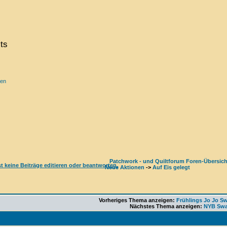
ts
ren
Patchwork - und Quiltforum Foren-Übersich
Neue Aktionen
->
Auf Eis gelegt
Vorheriges Thema anzeigen:
Frühlings Jo Jo S
Nächstes Thema anzeigen:
NYB Sw