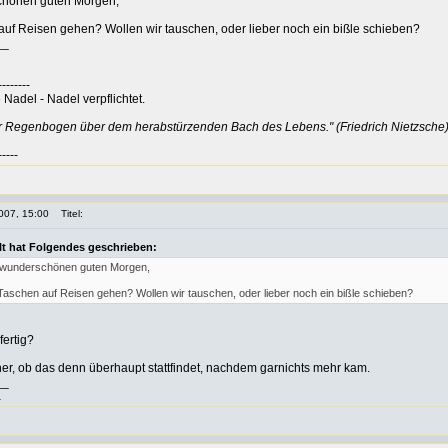
chönen guten Morgen,
auf Reisen gehen? Wollen wir tauschen, oder lieber noch ein bißle schieben?
__
--------
Nadel - Nadel verpflichtet.
er Regenbogen über dem herabstürzenden Bach des Lebens." (Friedrich Nietzsche
-----
007, 15:00
Titel:
ilt hat Folgendes geschrieben:
 wunderschönen guten Morgen,
 Taschen auf Reisen gehen? Wollen wir tauschen, oder lieber noch ein bißle schieben?
fertig?
cher, ob das denn überhaupt stattfindet, nachdem garnichts mehr kam.
__
a