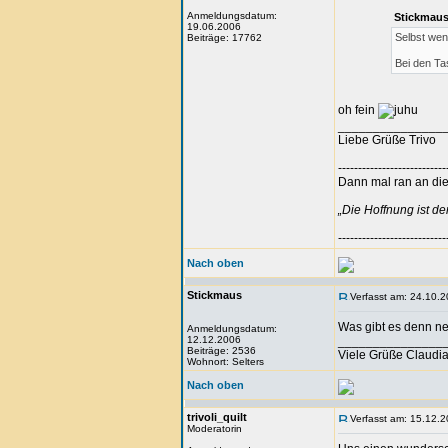
Anmeldungsdatum:
Stickmaus
19.06.2006
Selbst wen
Beiträge: 17762
Bei den Ta
oh fein
_______________
Liebe Grüße Trivo
---------------------------
Dann mal ran an die 
„Die Hoffnung ist d
---------------------------
Nach oben
Stickmaus
Verfasst am: 24.10.2
Was gibt es denn ne
Anmeldungsdatum:
12.12.2006
_______________
Beiträge: 2536
Viele Grüße Claudi
Wohnort: Selters
Nach oben
trivoli_quilt
Verfasst am: 15.12.2
Moderatorin