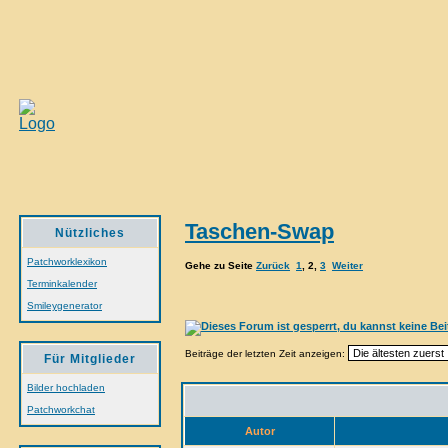
Taschen-Swap
Nützliches
Patchworklexikon
Gehe zu Seite
Zurück
1
,
2
,
3
Weiter
Terminkalender
Smileygenerator
Beiträge der letzten Zeit anzeigen:
Für Mitglieder
Bilder hochladen
Patchworkchat
Autor