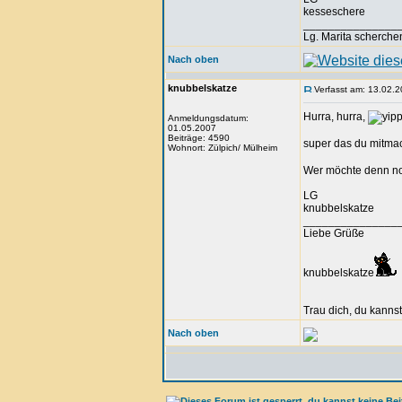
kesseschere
_______________
Lg. Marita scherche
Nach oben
knubbelskatze
Verfasst am: 13.02.2
Hurra, hurra,
Anmeldungsdatum:
01.05.2007
Beiträge: 4590
super das du mitmac
Wohnort: Zülpich/ Mülheim
Wer möchte denn noc
LG
knubbelskatze
_______________
Liebe Grüße
knubbelskatze
Trau dich, du kannst
Nach oben