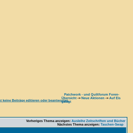
Patchwork - und Quiltforum Foren-
Übersicht
->
Neue Aktionen
->
Auf Eis
gelegt
Vorheriges Thema anzeigen:
Ausleihe Zeitschriften und Bücher
Nächstes Thema anzeigen:
Taschen-Swap