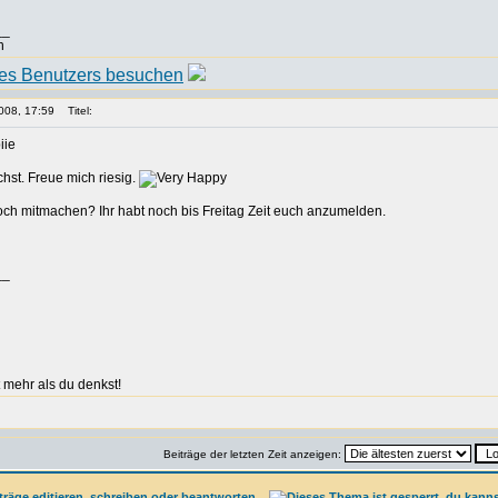
__
n
008, 17:59
Titel:
hst. Freue mich riesig.
h mitmachen? Ihr habt noch bis Freitag Zeit euch anzumelden.
__
 mehr als du denkst!
Beiträge der letzten Zeit anzeigen: