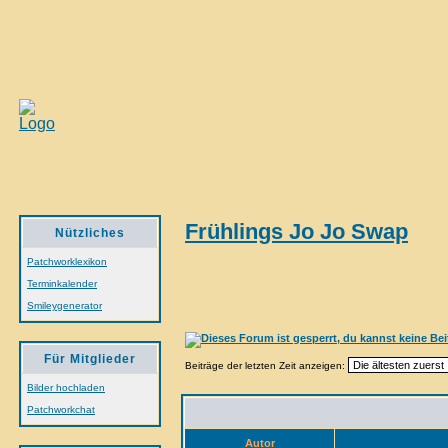
Frühlings Jo Jo Swap
Nützliches
Patchworklexikon
Terminkalender
Smileygenerator
Für Mitglieder
Beiträge der letzten Zeit anzeigen:
Bilder hochladen
Patchworkchat
Autor