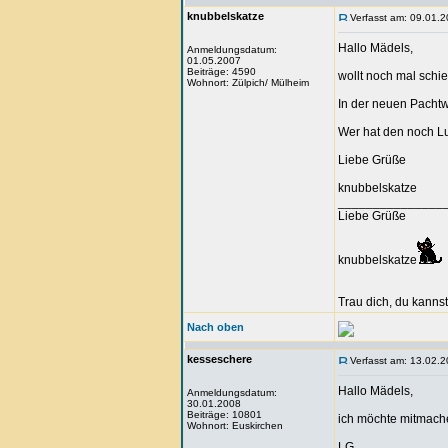
knubbelskatze
Verfasst am: 09.01.2
Hallo Mädels,
Anmeldungsdatum:
01.05.2007
Beiträge: 4590
wollt noch mal schi
Wohnort: Zülpich/ Mülheim
In der neuen Pachtwo
Wer hat den noch L
Liebe Grüße
knubbelskatze
_______________
Liebe Grüße
knubbelskatze
Trau dich, du kannst
Nach oben
kesseschere
Verfasst am: 13.02.2
Hallo Mädels,
Anmeldungsdatum:
30.01.2008
Beiträge: 10801
ich möchte mitmach
Wohnort: Euskirchen
LG