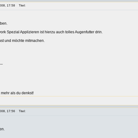
008, 17:58
Titel:
eben.
rk Spezial Applizieren ist hierzu auch tolles Augenfutter drin.
ust und möchte mitmachen.
__
 mehr als du denkst!
008, 17:56
Titel:
en.