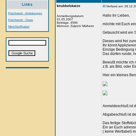
Links
knubbelskatze
Verfasst am: 28.12.2
Patchwork - Anleitungen
Hallo ihr Lieben,
Anmeldungsdatum:
01.05.2007
Patchwork - Oase
Beiträge: 4590
möchte mit Euch ei
Wohnort: Zülpich/ Mülheim
MeinStoffpaket
Getauscht wird ein S
Dieses wird frei zum
Ihr könnt Appliziere
Einzige Bedingung is
Das dürfen runde, h
Bewußt möchte ich n
z.B. als Bild, oder 
Hier ein kleines Bei
Anmeldeschluß ist 
Abgabeschluß ist d
Das fertige Stoffstüc
Ein an Euch adressi
( keine Wertlabel) m