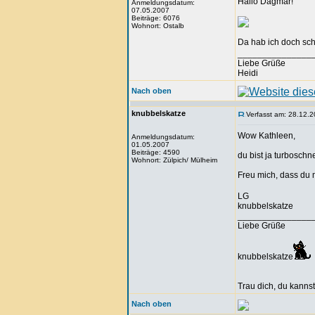
Hallo Dagmar!
Anmeldungsdatum:
07.05.2007
Beiträge: 6076
Wohnort: Ostalb
Da hab ich doch sch
_______________
Liebe Grüße
Heidi
Nach oben
knubbelskatze
Verfasst am: 28.12.2
Wow Kathleen,
Anmeldungsdatum:
01.05.2007
Beiträge: 4590
du bist ja turboschn
Wohnort: Zülpich/ Mülheim
Freu mich, dass du 
LG
knubbelskatze
_______________
Liebe Grüße
knubbelskatze
Trau dich, du kannst
Nach oben