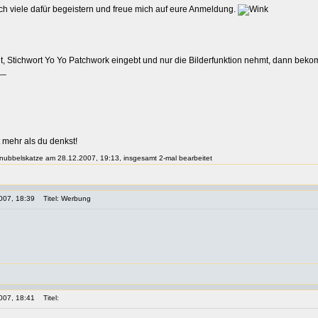
ich viele dafür begeistern und freue mich auf eure Anmeldung.
t, Stichwort Yo Yo Patchwork eingebt und nur die Bilderfunktion nehmt, dann bekom
__
 mehr als du denkst!
 knubbelskatze am 28.12.2007, 19:13, insgesamt 2-mal bearbeitet
007, 18:39
Titel: Werbung
007, 18:41
Titel: