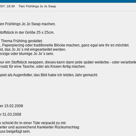
007, 18:39
Titel: Frühlings Jo Jo Swap
nen Frühlings Jo Jo Swap machen.
toffstück in der Größe 25 x 25cm.
 Thema Frühling gestaltet.
n, Paperpiecing oder traditionelle Blöcke machen, ganz egal wie ihr es möchtet.
t, das Jo Jo´s mit eingearbeitet werden.
erzige oder blumige Jo Jo´s sein.
ur ein Stoffstück swappen, dieses kann dann jede später weiterbe.- oder verarbeit
Einsatz für eine Tasche, oder als Kissen fertig machen.
spiel als Augenfutter, das Bild habe ich letztes Jahr gemacht.
der 15.02.2008
er 31.03.2008
k schickt ihr in einer Tüte verpackt zu mir.
erter und ausreichend frankierter Rückumschlag
uss beigefügt sein.