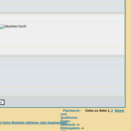
Patchwork -
Gehe zu Seite
1
,
2
Weiter
und
Quiltforum
Foren-
Übersicht
->
Bildergalerie
->