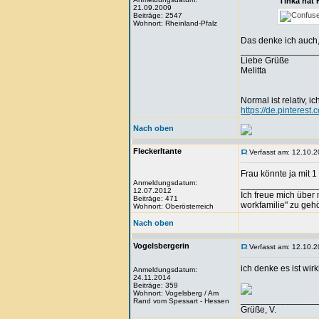
Tinka hat 
21.09.2009
Beiträge: 2547
Wohnort: Rheinland-Pfalz
Das denke ich auch,
_______________
Liebe Grüße
Melitta
Normal ist relativ, ic
https://de.pinteres
Nach oben
Fleckerltante
Verfasst am: 12.10.2
Frau könnte ja mit 
Anmeldungsdatum:
_______________
12.07.2012
Ich freue mich über
Beiträge: 471
workfamilie" zu geh
Wohnort: Oberösterreich
Nach oben
Vogelsbergerin
Verfasst am: 12.10.2
ich denke es ist wir
Anmeldungsdatum:
24.11.2014
Beiträge: 359
Wohnort: Vogelsberg / Am
_______________
Rand vom Spessart - Hessen
Grüße, V.