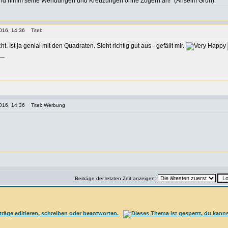
nd nimm seine Wendungen und Kreuzungen ohne Zögern an!" (Anselm Grün)
016, 14:36
Titel:
. Ist ja genial mit den Quadraten. Sieht richtig gut aus - gefällt mir.
__
016, 14:36
Titel: Werbung
Beiträge der letzten Zeit anzeigen: