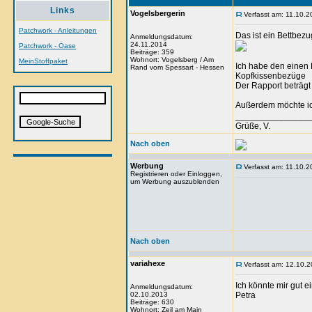
Links
Vogelsbergerin
Verfasst am: 11.10.2
Patchwork - Anleitungen
Das ist ein Bettbezu
Anmeldungsdatum:
24.11.2014
Patchwork - Oase
Beiträge: 359
Wohnort: Vogelsberg / Am
MeinStoffpaket
Ich habe den einen 
Rand vom Spessart - Hessen
Kopfkissenbezüge
Der Rapport beträgt
Außerdem möchte ich
_______________
Grüße, V.
Nach oben
Werbung
Verfasst am: 11.10.2
Registrieren oder Einloggen,
um Werbung auszublenden
Nach oben
variahexe
Verfasst am: 12.10.2
Ich könnte mir gut e
Anmeldungsdatum:
02.10.2013
Petra
Beiträge: 630
Wohnort: Zeil am Main