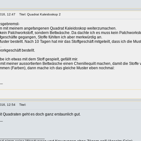
016, 12:47
Titel: Quadrat Kaleidoskop 2
usgebremst-
um mit meinem angefangenen Quadrat Kaleidoskop weiterzumachen.
a kein Patchworkstoff, sondern Bettwäsche. Da dachte ich es muss kein Patchworksto
offgeschäfte gegangen, Stoffe fühlten ich aber merkwürdig an.
ster bestellt. Nach 10 Tagen hat mir das Stoffgeschäft mitgeteilt, dass ich die Mus
.
orkgeschäft bestellt.
ich etwas mit dem Stoff gespielt, gefällt mir.
ch mit meiner aussortierten Bettwäsche einen Chenillequilt machen, damit die Stoff
sammen (Farben), dann mache ich das gleiche Muster eben nochmal:
__
016, 12:54
Titel:
t Quadraten geht es doch ganz erstaunlich gut.
__
_____________________