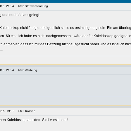
015, 21:24
Titel: Stoffverwendung
g und nur blöd ausgelegt.
Kaleidoskop nicht fertig und eigentlich sollte es erstmal genug sein. Bin am über
 ca. 60 cm - ich habe es nicht nachgemessen - wäre der für Kaleidoskop geeignet 
 anmerken dass ich mir das Bettzeug nicht ausgesucht habe! Und es ist auch nic
__
015, 21:24
Titel: Werbung
015, 19:32
Titel: Kaleido
inen Kaleidoskop aus dem Stoff vorstellen !!