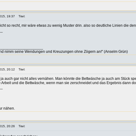
015, 19:37
Titel:
cht so recht, mir wäre etwas zu wenig Muster drin. also so deutliche Linien die d
__
_____________________
nd nimm seine Wendungen und Kreuzungen ohne Zögern an!" (Anselm Grün)
015, 20:12
Titel:
 ja auch gar nicht alles vernähen. Man könnte die Bettwäsche ja auch am Stück sp
Arbeit und die Bettwäsche, wenn man sie zerschneidet und das Ergebnis dann doch 
__
ur nähen.
015, 20:26
Titel: