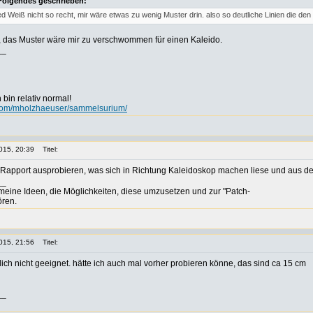
Folgendes geschrieben:
Weiß nicht so recht, mir wäre etwas zu wenig Muster drin. also so deutliche Linien die d
 das Muster wäre mir zu verschwommen für einen Kaleido.
__
h bin relativ normal!
t.com/mholzhaeuser/sammelsurium/
015, 20:39
Titel:
1 Rapport ausprobieren, was sich in Richtung Kaleidoskop machen liese und aus 
__
 meine Ideen, die Möglichkeiten, diese umzusetzen und zur "Patch-
ören.
015, 21:56
Titel:
klich nicht geeignet. hätte ich auch mal vorher probieren könne, das sind ca 15 cm
__