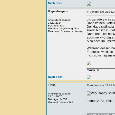
Nach oben
Vogelsbergerin
Verfasst am: 23.01.2
bin gerade etwas a
Anmeldungsdatum:
24.11.2014
Habe keinen Stoff 
Beiträge: 359
Der Hauptstoff ist j
Wohnort: Vogelsberg / Am
zuerst bin ich in St
Rand vom Spessart - Hessen
Dann habe ich mir Mu
auch merkwürdig an
Also doch im Patchw
Während dessen habe 
Eigentlich wollte i
nicht so richtig zu
_______________
Grüße, V.
Nach oben
Tinka
Verfasst am: 23.01.2
So mi
Anmeldungsdatum:
22.01.2007
_______________
Beiträge: 14357
Liebe Grüße, Tinka
Wohnort: Pfälzer Wald
_______________