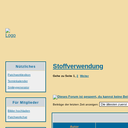
Stoffverwendung
Nützliches
Patchworklexikon
Gehe zu Seite
1
,
2
Weiter
Terminkalender
Smileygenerator
Für Mitglieder
Beiträge der letzten Zeit anzeigen:
Bilder hochladen
Patchworkchat
Autor