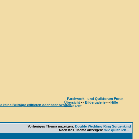
Patchwork - und Quiltforum Foren-
Übersicht
->
Bildergalerie
->
Hilfe
erwünscht
Vorheriges Thema anzeigen:
Double Wedding Ring Sorgenkind
Nächstes Thema anzeigen:
Wie quilte ich...