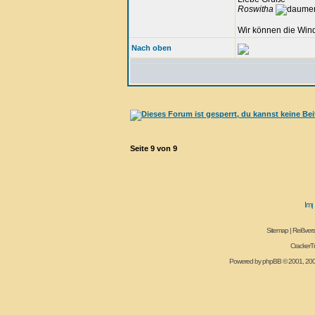
Roswitha
Wir können die Wind
Nach oben
Seite
9
von
9
Sitemap
|
Reißvers
CrackerT
Powered by
phpBB
© 2001, 20