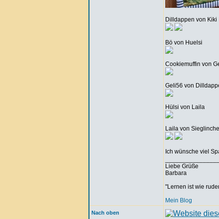
Dilldappen von Kik
Bö von Huelsi
Cookiemuffin von G
Geli56 von Dilldap
Hülsi von Laila
Laila von Sieglinch
Ich wünsche viel S
_______________
Liebe Grüße
Barbara
"Lernen ist wie rude
Mein Blog
Nach oben