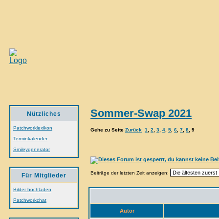
Sommer-Swap 2021
Nützliches
Patchworklexikon
Gehe zu Seite
Zurück
1
,
2
,
3
,
4
,
5
,
6
,
7
,
8
,
9
Terminkalender
Smileygenerator
Beiträge der letzten Zeit anzeigen:
Für Mitglieder
Bilder hochladen
Patchworkchat
Autor