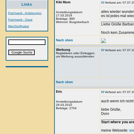
Kiki Mum
Verfasst am: 07.07.2
Links
alles wieder wunders
Anmeldungsdatum:
Patchwork - Anleitungen
17.03.2019
es ist jedes mal wi
Beiträge: 885
Patchwork - Oase
_______________
Wohnort: Burgoberbach
Liebe Grüße Barbar
MeinStoffpaket
Noch kein Zusammen
Nach oben
Werbung
Verfasst am: 07.07.2
Registrieren oder Einloggen,
um Werbung auszublenden
Nach oben
Eris
Verfasst am: 07.07.2
auch wenn ich nich
Anmeldungsdatum:
29.03.2010
Beiträge: 2704
liebe Grüße,
Doro
_______________
Start where you ar
meine Webseite:
ww