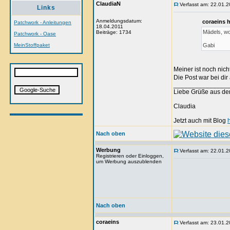
ClaudiaN
Verfasst am: 22.01.2
Links
Anmeldungsdatum:
coraeins 
Patchwork - Anleitungen
18.04.2011
Mädels, wo
Beiträge: 1734
Patchwork - Oase
MeinStoffpaket
Gabi
Meiner ist noch nich
Die Post war bei di
_______________
Liebe Grüße aus de
Claudia
Jetzt auch mit Blog
Nach oben
Werbung
Verfasst am: 22.01.2
Registrieren oder Einloggen,
um Werbung auszublenden
Nach oben
coraeins
Verfasst am: 23.01.2