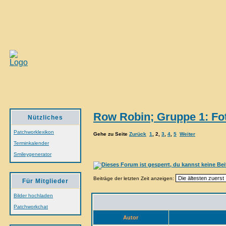
Row Robin; Gruppe 1: Fo
Nützliches
Patchworklexikon
Gehe zu Seite
Zurück
1
,
2
,
3
,
4
,
5
Weiter
Terminkalender
Smileygenerator
Beiträge der letzten Zeit anzeigen:
Für Mitglieder
Bilder hochladen
Patchworkchat
Autor