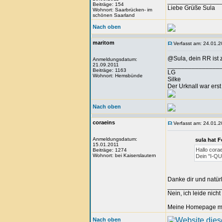
_______________
Beiträge: 154
Liebe Grüße Sula
Wohnort: Saarbrücken- im
schönen Saarland
Nach oben
maritom
Verfasst am: 24.01.2
@Sula, dein RR ist z
Anmeldungsdatum:
21.09.2011
_______________
Beiträge: 1163
LG
Wohnort: Hemsbünde
Silke
Der Urknall war ers
Nach oben
coraeins
Verfasst am: 24.01.2
Anmeldungsdatum:
sula hat 
15.01.2011
Hallo cora
Beiträge: 1274
Wohnort: bei Kaiserslautern
Dein "I-QU
Danke dir und natürl
_______________
Nein, ich leide nich
Meine Homepage mit 
Nach oben