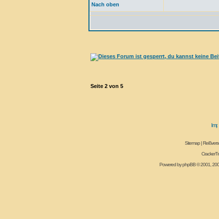
Nach oben
Seite
2
von
5
Sitemap
|
Reißvers
CrackerT
Powered by
phpBB
© 2001, 20