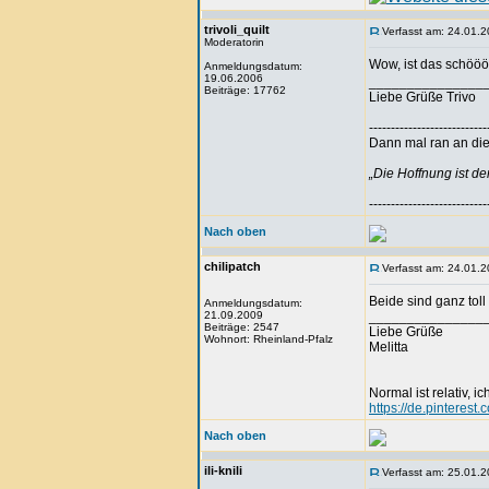
trivoli_quilt
Verfasst am: 24.01.2
Moderatorin
Wow, ist das schööö
Anmeldungsdatum:
19.06.2006
_______________
Beiträge: 17762
Liebe Grüße Trivo
---------------------------
Dann mal ran an die 
„Die Hoffnung ist d
---------------------------
Nach oben
chilipatch
Verfasst am: 24.01.2
Beide sind ganz tol
Anmeldungsdatum:
21.09.2009
_______________
Beiträge: 2547
Liebe Grüße
Wohnort: Rheinland-Pfalz
Melitta
Normal ist relativ, ic
https://de.pinteres
Nach oben
ili-knili
Verfasst am: 25.01.2