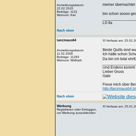
meiner übernachtet 
Anmeldungsdatum:
22.02.2010
Beiträge: 1131
bin schon soooo ges
Wohnort: Kiel
_______________
LG Ila
Nach oben
tanzmaus64
Verfasst am: 25.01.2
Beide Quilts sind w
Anmeldungsdatum:
11.02.2008
Ich hätte schon Schw
Beiträge: 11283
Da bin ich total ehr
Wohnort: Wülfrath
_______________
Und Erstens kommt 
Lieber Gruss
Gabi
Freue mich über Be
http://tanzmaus64.b
Nach oben
Werbung
Verfasst am: 25.01.2
Registrieren oder Einloggen,
um Werbung auszublenden