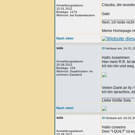
Claudia, die wusste
Anmeldungsdatum:
15.01.2011
Beiträge: 1274
Gabi
Wohnort: bei Kaiserslautern
_______________
Nein, ich leide nich
Meine Homepage mit 
Nach oben
sula
Verfasst am: 24.01.2
Hallo zusammen
Anmeldungsdatum:
Hier mein R.R. Ist 
20.08.2011
Ich bin hin und weg.
Beiträge: 154
Wohnort: Saarbrücken- im
schönen Saarland
Vielen Dank an ily /
Ich bin sprachlos, d
_______________
Liebe Grüße Sula
Nach oben
sula
Verfasst am: 24.01.2
Hallo coraeins
Anmeldungsdatum:
Dein "I-QUILT" ist w
20.08.2011