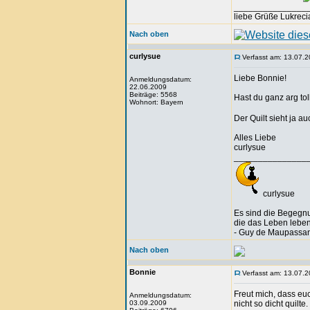
_______________
liebe Grüße Lukreci
Nach oben
curlysue
Verfasst am: 13.07.2
Liebe Bonnie!
Anmeldungsdatum:
22.06.2009
Beiträge: 5568
Hast du ganz arg to
Wohnort: Bayern
Der Quilt sieht ja auc
Alles Liebe
curlysue
_______________
curlysue
Es sind die Begegn
die das Leben lebe
- Guy de Maupassan
Nach oben
Bonnie
Verfasst am: 13.07.2
Freut mich, dass euc
Anmeldungsdatum:
03.09.2009
nicht so dicht quilte.