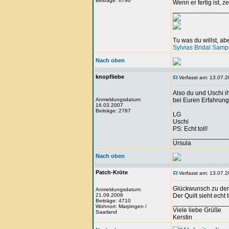
Beiträge: 6796
Wenn er fertig ist, z
_______________
Tu was du willst, a
Sylvias Bridal Samp
Nach oben
knopfliebe
Verfasst am: 13.07.2
Also du und Uschi i
Anmeldungsdatum:
bei Euren Erfahrungen
16.03.2007
Beiträge: 2787
LG
Uschi
PS: Echt toll!
_______________
Ursula
Nach oben
Patch-Kröte
Verfasst am: 13.07.2
Glückwunsch zu dem
Anmeldungsdatum:
21.09.2008
Der Quilt sieht echt
Beiträge: 4710
_______________
Wohnort: Marpingen /
Viele liebe Grüße
Saarland
Kerstin