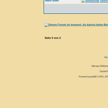
Nach oben
Seite
2
von
2
Sitemap
|
Reißvers
CrackerT
Powered by
phpBB
© 2001, 20