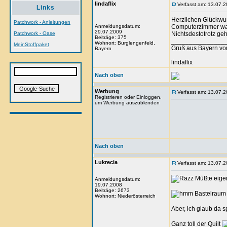
lindaflix
Verfasst am: 13.07.2
Links
Herzlichen Glückwu
Patchwork - Anleitungen
Anmeldungsdatum:
Computerzimmer wart
29.07.2009
Patchwork - Oase
Nichtsdestotrotz g
Beiträge: 375
_______________
Wohnort: Burglengenfeld,
MeinStoffpaket
Gruß aus Bayern vo
Bayern
lindaflix
Nach oben
Werbung
Verfasst am: 13.07.2
Registrieren oder Einloggen,
um Werbung auszublenden
Nach oben
Lukrecia
Verfasst am: 13.07.2
Müßte eigen
Anmeldungsdatum:
19.07.2008
Beiträge: 2673
Bastelraum 
Wohnort: Niederösterreich
Aber, ich glaub da 
Ganz toll der Quilt