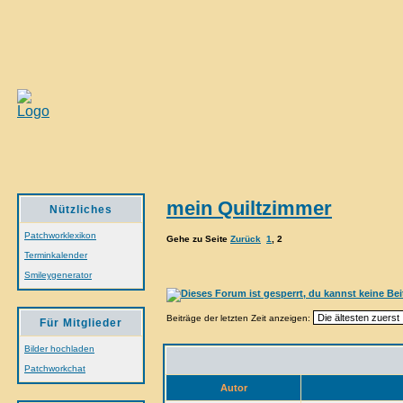
mein Quiltzimmer
Nützliches
Patchworklexikon
Gehe zu Seite
Zurück
1
,
2
Terminkalender
Smileygenerator
Beiträge der letzten Zeit anzeigen:
Für Mitglieder
Bilder hochladen
Patchworkchat
Autor