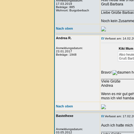
Also heute war's nu
Anmeldungsdatum:
17.03.2019
Gruß Barbara
Beiträge: 885
_______________
Wohnort: Burgoberbach
Liebe Grüße Barbar
Noch kein Zusammen
Nach oben
Andrea R.
Verfasst am: 14.02.2
Anmeldungsdatum:
Kiki Mum 
23.01.2017
Also heute
Beiträge: 1948
Gruß Bar
Bravo!
_______________
Viele Grüße
Andrea
Wenn es mir gut geht
muss ich viel handa
Nach oben
Bastelhexe
Verfasst am: 17.02.2
Auch ich hatte mich
Anmeldungsdatum:
_______________
03.05.2012