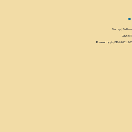
Sitemap
|
Reißvers
CrackerT
Powered by
phpBB
© 2001, 20