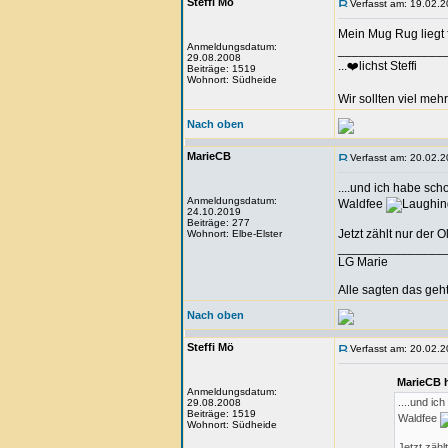
Steffi Mö
Verfasst am: 19.02.2
Mein Mug Rug liegt f
Anmeldungsdatum:
_______________
29.08.2008
...❤️lichst Steffi
Beiträge: 1519
Wohnort: Südheide
Wir sollten viel meh
Nach oben
MarieCB
Verfasst am: 20.02.2
....und ich habe sc
Anmeldungsdatum:
Waldfee
24.10.2019
Beiträge: 277
Jetzt zählt nur der
Wohnort: Elbe-Elster
_______________
LG Marie
Alle sagten das geht
Nach oben
Steffi Mö
Verfasst am: 20.02.2
MarieCB 
Anmeldungsdatum:
....und ic
29.08.2008
Beiträge: 1519
Waldfee
Wohnort: Südheide
Jetzt zäh