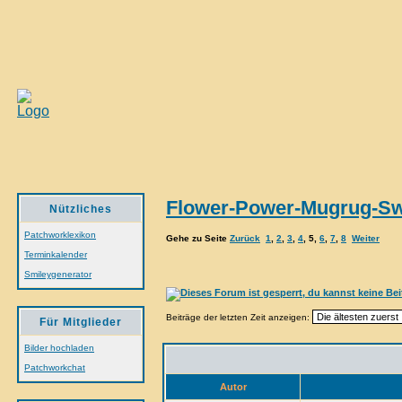
Flower-Power-Mugrug-S
Nützliches
Patchworklexikon
Gehe zu Seite
Zurück
1
,
2
,
3
,
4
,
5
,
6
,
7
,
8
Weiter
Terminkalender
Smileygenerator
Beiträge der letzten Zeit anzeigen:
Für Mitglieder
Bilder hochladen
Patchworkchat
Autor