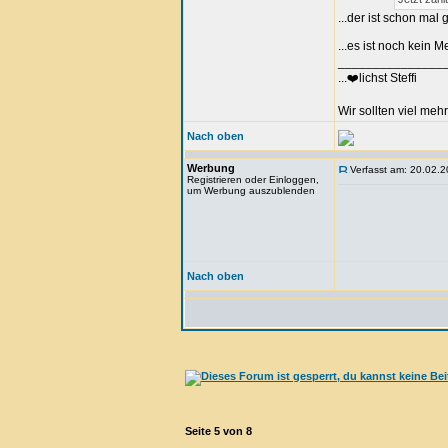
...der ist schon mal g
...es ist noch kein 
_______________
...❤️lichst Steffi
Wir sollten viel meh
Nach oben
Werbung
Verfasst am: 20.02.2
Registrieren oder Einloggen,
um Werbung auszublenden
Nach oben
Seite
5
von
8