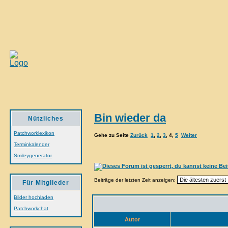
Bin wieder da
Nützliches
Patchworklexikon
Gehe zu Seite
Zurück
1
,
2
,
3
,
4
,
5
Weiter
Terminkalender
Smileygenerator
Beiträge der letzten Zeit anzeigen:
Für Mitglieder
Bilder hochladen
Patchworkchat
Autor