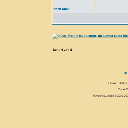
Nach oben
Seite
4
von
5
Sitemap
|
Reißvers
CrackerT
Powered by
phpBB
© 2001, 20