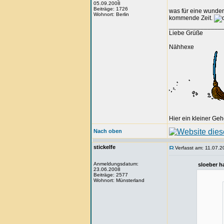
05.09.2008
Beiträge: 1726
was für eine wunderb
Wohnort: Berlin
kommende Zeit.
_______________
Liebe Grüße
Nähhexe
Hier ein kleiner Ge
Nach oben
stickelfe
Verfasst am: 11.07.2
Anmeldungsdatum:
sloeber h
23.06.2008
Beiträge: 2577
Wohnort: Münsterland