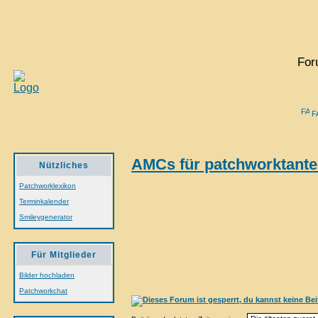
For
F
AMCs für patchworktante -
Nützliches
Patchworklexikon
Terminkalender
Smileygenerator
Für Mitglieder
Bilder hochladen
Patchworkchat