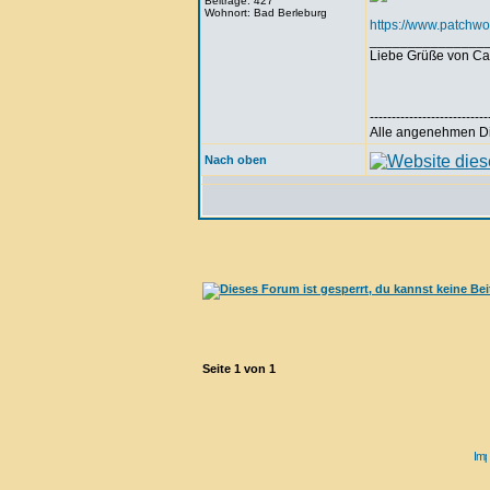
Beiträge: 427
Wohnort: Bad Berleburg
https://www.patchwo
_______________
Liebe Grüße von Ca
---------------------------
Alle angenehmen Din
Nach oben
Seite
1
von
1