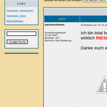
Beiträge der letzten Zeit anzeigen:
Links
Patchwork - Anleitungen
Patchwork - Oase
Autor
MeinStoffpaket
patchworktante
Verfasst am: 27.11.2
Ich bin total
Anmeldungsdatum:
22.04.2007
wirklich
RIES
Beiträge: 427
Wohnort: Bad Berleburg
Danke euch a