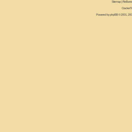
Sitemap
|
Reißvers
CrackerT
Powered by
phpBB
© 2001, 20