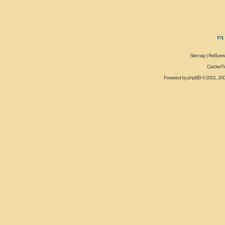
Sitemap
|
Reißvers
CrackerT
Powered by
phpBB
© 2001, 20