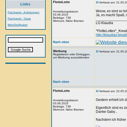
FlotteLotte
Verfasst am: 21.05.2
Links
Woow, es sind so to
Anmeldungsdatum:
Patchwork - Anleitungen
03.06.2010
Ja, es macht Spaß,
Beiträge: 739
Patchwork - Oase
_______________
Wohnort: Nähe Bremen
LG Klaudia
MeinStoffpaket
*FlotteLottes*_Kreat
http://klaudias-krea
Nach oben
Werbung
Verfasst am: 21.05.2
Registrieren oder Einloggen,
um Werbung auszublenden
Nach oben
FlotteLotte
Verfasst am: 22.05.2
Gestern erhielt ich 
Anmeldungsdatum:
03.06.2010
Beiträge: 739
Eigentlich sind es z
Wohnort: Nähe Bremen
Danke Gaby...
Nachdem ich früher 