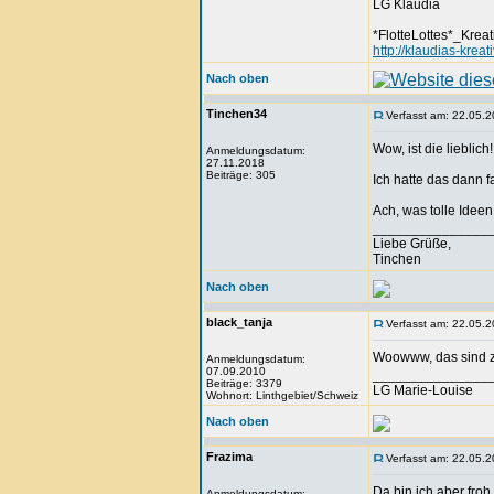
LG Klaudia
*FlotteLottes*_Kreat
http://klaudias-krea
Nach oben
Tinchen34
Verfasst am: 22.05.2
Wow, ist die lieblich!
Anmeldungsdatum:
27.11.2018
Beiträge: 305
Ich hatte das dann f
Ach, was tolle Ideen
_______________
Liebe Grüße,
Tinchen
Nach oben
black_tanja
Verfasst am: 22.05.2
Woowww, das sind z
Anmeldungsdatum:
07.09.2010
_______________
Beiträge: 3379
LG Marie-Louise
Wohnort: Linthgebiet/Schweiz
Nach oben
Frazima
Verfasst am: 22.05.2
Da bin ich aber fro
Anmeldungsdatum: