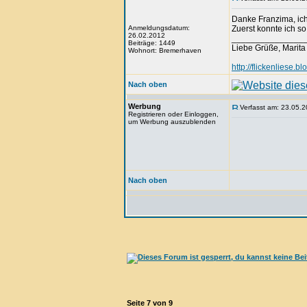
Danke Franzima, ich 
Anmeldungsdatum:
Zuerst konnte ich s
26.02.2012
_______________
Beiträge: 1449
Liebe Grüße, Marita
Wohnort: Bremerhaven
http://flickenliese.bl
Nach oben
Werbung
Verfasst am: 23.05.2
Registrieren oder Einloggen,
um Werbung auszublenden
Nach oben
Seite
7
von
9