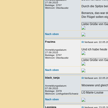
27.09.2010
Beiträge: 3707
Durch die Spitze be
Wohnort: Oberlausitz
Bonanza, das war do
Die Flügel sollen eig
_______________
Liebe Grüße von Ga
Nach oben
Frazima
Verfasst am: 22.05.2
Und ich habe heute 
Anmeldungsdatum:
27.09.2010
Beiträge: 3707
_______________
Wohnort: Oberlausitz
Liebe Grüße von Ga
Nach oben
black_tanja
Verfasst am: 22.05.2
Woowww und gleich 
Anmeldungsdatum:
07.09.2010
_______________
Beiträge: 3379
LG Marie-Louise
Wohnort: Linthgebiet/Schweiz
Nach oben
Leoniera
Verfasst am: 23.05.2