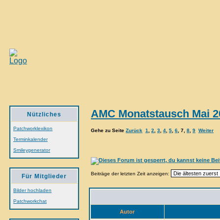
AMC Monatstausch Mai 2
Nützliches
Patchworklexikon
Gehe zu Seite
Zurück
1
,
2
,
3
,
4
,
5
,
6
,
7
,
8
,
9
Weiter
Terminkalender
Smileygenerator
Beiträge der letzten Zeit anzeigen:
Für Mitglieder
Bilder hochladen
Patchworkchat
Autor