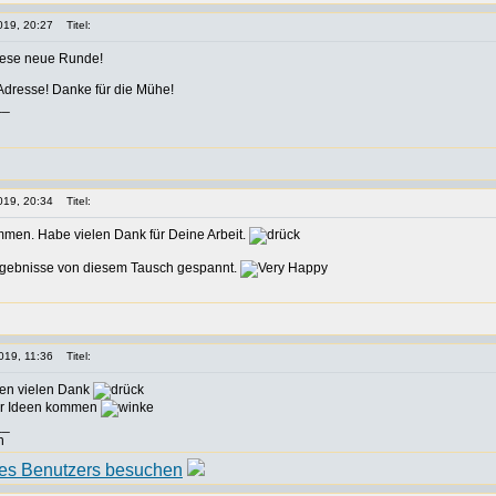
019, 20:27
Titel:
diese neue Runde!
Adresse! Danke für die Mühe!
__
019, 20:34
Titel:
men. Habe vielen Dank für Deine Arbeit.
Ergebnisse von diesem Tausch gespannt.
019, 11:36
Titel:
n vielen Dank
ür Ideen kommen
__
n