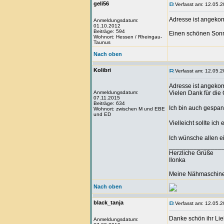
geli56
Verfasst am: 12.05.2
Adresse ist angeko
Anmeldungsdatum:
01.10.2012
Beiträge: 594
Einen schönen Sonn
Wohnort: Hessen / Rheingau-
Taunus
Nach oben
Kolibri
Verfasst am: 12.05.2
Adresse ist angek
Anmeldungsdatum:
Vielen Dank für die
07.11.2015
Beiträge: 634
Ich bin auch gespan
Wohnort: zwischen M und EBE
und ED
Vielleicht sollte i
Ich wünsche allen 
_______________
Herzliche Grüße
Ilonka
Meine Nähmaschine i
Nach oben
black_tanja
Verfasst am: 12.05.2
Danke schön ihr Lie
Anmeldungsdatum: