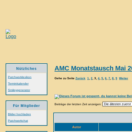
AMC Monatstausch Mai 2
Nützliches
Patchworklexikon
Gehe zu Seite
Zurück
1
,
2
,
3
,
4
,
5
,
6
,
7
,
8
,
9
Weiter
Terminkalender
Smileygenerator
Beiträge der letzten Zeit anzeigen:
Für Mitglieder
Bilder hochladen
Patchworkchat
Autor