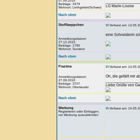
07.09.2010
_______________
Beiträge: 3379
LG Marie-Louise
Wohnort: Linthgebiet/Schweiz
Nach oben
Stofflaeppchen
Verfasst am: 14.05.2
eine Schneiderin sch
Anmeldungsdatum:
27.12.2010
Beiträge: 1790
Wohnort: Sundern
Nach oben
Frazima
Verfasst am: 14.05.2
Oh, die gefällt mir 
Anmeldungsdatum:
27.09.2010
_______________
Beiträge: 3707
Liebe Grüße von Ga
Wohnort: Oberlausitz
Nach oben
Werbung
Verfasst am: 14.05.2
Registrieren oder Einloggen,
um Werbung auszublenden