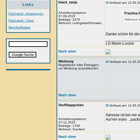
black_tanja
Verfasst am: 11.05.2
Links
Anmeldungsdatum:
Frazima 
Patchwork - Anleitungen
07.09.2010
Adresse a
Beiträge: 3379
Patchwork - Oase
Wohnort: Linthgebiet/Schweiz
MeinStoffpaket
Danke schön für di
_______________
LG Marie-Louise
Nach oben
Werbung
Verfasst am: 11.05.2
Registrieren oder Einloggen,
um Werbung auszublenden
Nach oben
Stofflaeppchen
Verfasst am: 11.05.2
Adresse ist bei mi
Anmeldungsdatum:
Auf ein eues ...pack
27.12.2010
Beiträge: 1790
Wohnort: Sundern
Nach oben