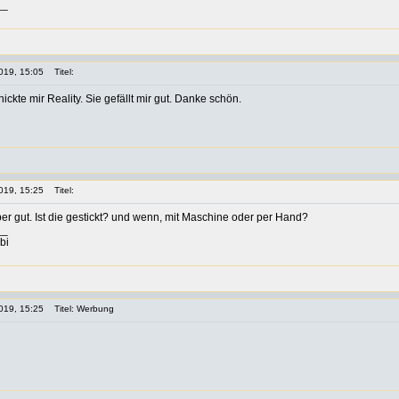
__
019, 15:05
Titel:
ickte mir Reality. Sie gefällt mir gut. Danke schön.
019, 15:25
Titel:
aber gut. Ist die gestickt? und wenn, mit Maschine oder per Hand?
__
bi
019, 15:25
Titel: Werbung