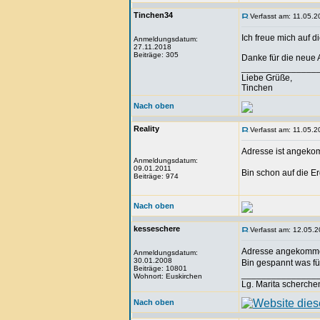
Tinchen34
Verfasst am: 11.05.2
Ich freue mich auf 
Anmeldungsdatum:
27.11.2018
Beiträge: 305
Danke für die neue 
_______________
Liebe Grüße,
Tinchen
Nach oben
Reality
Verfasst am: 11.05.2
Adresse ist angekom
Anmeldungsdatum:
09.01.2011
Bin schon auf die 
Beiträge: 974
Nach oben
kesseschere
Verfasst am: 12.05.2
Adresse angekomme
Anmeldungsdatum:
30.01.2008
Bin gespannt was f
Beiträge: 10801
_______________
Wohnort: Euskirchen
Lg. Marita scherche
Nach oben