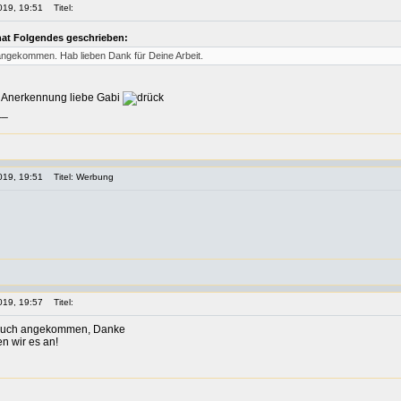
019, 19:51
Titel:
hat Folgendes geschrieben:
ngekommen. Hab lieben Dank für Deine Arbeit.
e Anerkennung liebe Gabi
__
019, 19:51
Titel: Werbung
019, 19:57
Titel:
r auch angekommen, Danke
en wir es an!