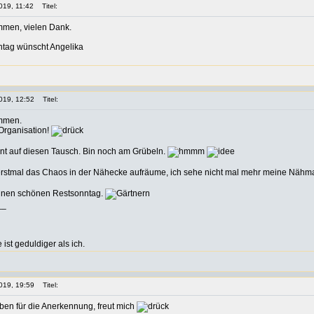
019, 11:42
Titel:
mmen, vielen Dank.
tag wünscht Angelika
019, 12:52
Titel:
ommen.
 Organisation!
nt auf diesen Tausch. Bin noch am Grübeln.
ch erstmal das Chaos in der Nähecke aufräume, ich sehe nicht mal mehr meine Nähm
einen schönen Restsonntag.
__
st geduldiger als ich.
019, 19:59
Titel:
ben für die Anerkennung, freut mich