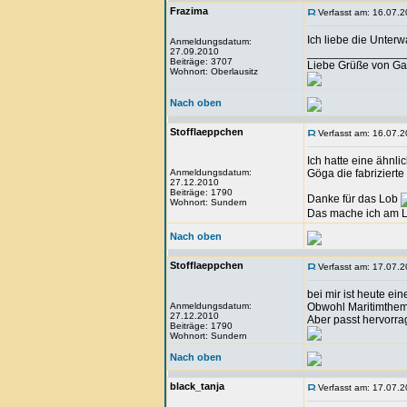
Frazima
Verfasst am: 16.07.2
Ich liebe die Unterw
Anmeldungsdatum:
27.09.2010
_______________
Beiträge: 3707
Liebe Grüße von Ga
Wohnort: Oberlausitz
Nach oben
Stofflaeppchen
Verfasst am: 16.07.2
Ich hatte eine ähnli
Anmeldungsdatum:
Göga die fabriziert
27.12.2010
Beiträge: 1790
Danke für das Lob
Wohnort: Sundern
Das mache ich am L
Nach oben
Stofflaeppchen
Verfasst am: 17.07.2
bei mir ist heute e
Anmeldungsdatum:
Obwohl Maritimthema
27.12.2010
Aber passt hervorr
Beiträge: 1790
Wohnort: Sundern
Nach oben
black_tanja
Verfasst am: 17.07.2