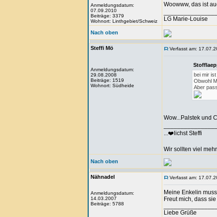
Woowww, das ist auc
Anmeldungsdatum:
07.09.2010
_______________
Beiträge: 3379
LG Marie-Louise
Wohnort: Linthgebiet/Schweiz
Nach oben
Steffi Mö
Verfasst am: 17.07.2
Stofflae
Anmeldungsdatum:
bei mir i
29.08.2008
Beiträge: 1519
Obwohl Ma
Wohnort: Südheide
Aber pass
Wow...Palstek und C
_______________
...❤️lichst Steffi
Wir sollten viel meh
Nach oben
Nähnadel
Verfasst am: 17.07.2
Meine Enkelin musst
Anmeldungsdatum:
14.03.2007
Freut mich, dass si
Beiträge: 5788
_______________
Liebe Grüße