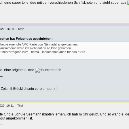
h eine super tolle Idee mit den verschiedenen Schiffsknoten und sieht super aus
__
020, 16:05
Titel:
ppchen hat Folgendes geschrieben:
st heute eine tolle AMC Karte von Nähnadel angekommen.
ritimthema wäre ich nicht auf diese Idee gekomen.
t hervorragend zum Thema. Dankeschön auch für das Extra.
o. eine originelle Idee
__
r Zeit mit Glücklichsein verplempern !
020, 16:11
Titel:
e für die Schule Seemannsknoten lernen, ich hab mit ihr geübt. Und so war die Id
e gut angekommen ist.
__