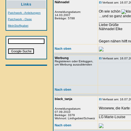
Nähnadel
Verfasst am: 16.07.2
Links
Oh wie schön
Anmeldungsdatum:
Patchwork - Anleitungen
14.03.2007
....und so ganz and
Beiträge: 5788
Patchwork - Oase
_______________
Liebe Grüße
MeinStoffpaket
Nähnadel Elke
Gegen nähen hilft n
Nach oben
Werbung
Verfasst am: 16.07.2
Registrieren oder Einloggen,
um Werbung auszublenden
Nach oben
black_tanja
Verfasst am: 16.07.2
Woowww, die Karte 
Anmeldungsdatum:
07.09.2010
_______________
Beiträge: 3379
LG Marie-Louise
Wohnort: Linthgebiet/Schweiz
Nach oben