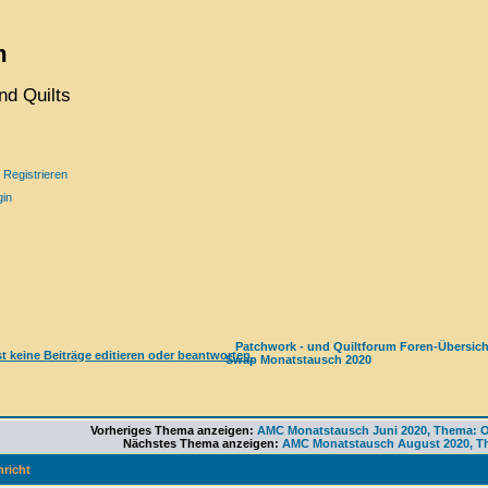
m
nd Quilts
Registrieren
gin
Patchwork - und Quiltforum Foren-Übersich
Swap Monatstausch 2020
Vorheriges Thema anzeigen:
AMC Monatstausch Juni 2020, Thema: O
Nächstes Thema anzeigen:
AMC Monatstausch August 2020, T
richt