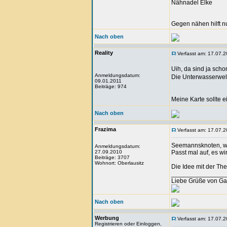
Nähnadel Elke
Gegen nähen hilft n
Nach oben
Reality
Verfasst am: 17.07.2
Uih, da sind ja sc
Anmeldungsdatum:
Die Unterwasserwelt 
09.01.2011
Beiträge: 974
Meine Karte sollte 
Nach oben
Frazima
Verfasst am: 17.07.2
Seemannsknoten, wa
Anmeldungsdatum:
27.09.2010
Passt mal auf, es w
Beiträge: 3707
Wohnort: Oberlausitz
Die Idee mit der Th
_______________
Liebe Grüße von Ga
Nach oben
Werbung
Verfasst am: 17.07.2
Registrieren oder Einloggen,