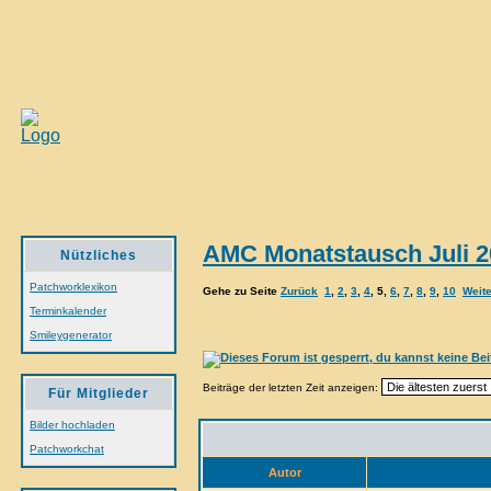
AMC Monatstausch Juli 2
Nützliches
Patchworklexikon
Gehe zu Seite
Zurück
1
,
2
,
3
,
4
,
5
,
6
,
7
,
8
,
9
,
10
Weite
Terminkalender
Smileygenerator
Beiträge der letzten Zeit anzeigen:
Für Mitglieder
Bilder hochladen
Patchworkchat
Autor