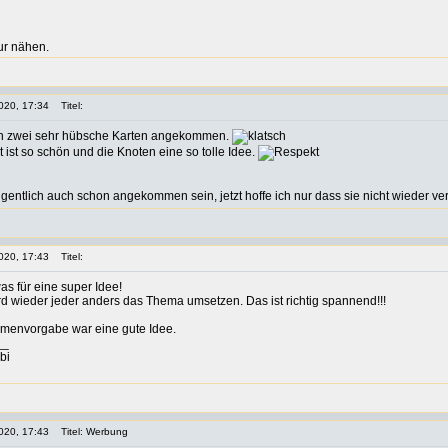
ur nähen.
020, 17:34
Titel:
hon zwei sehr hübsche Karten angekommen.
ist so schön und die Knoten eine so tolle Idee.
eigentlich auch schon angekommen sein, jetzt hoffe ich nur dass sie nicht wieder v
020, 17:43
Titel:
s für eine super Idee!
ird wieder jeder anders das Thema umsetzen. Das ist richtig spannend!!!
emenvorgabe war eine gute Idee.
__
bi
020, 17:43
Titel: Werbung