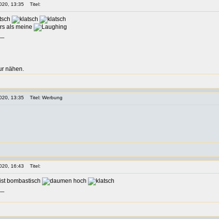
020, 13:35
Titel:
ers als meine
__
ur nähen.
020, 13:35
Titel: Werbung
020, 16:43
Titel:
ist bombastisch
__