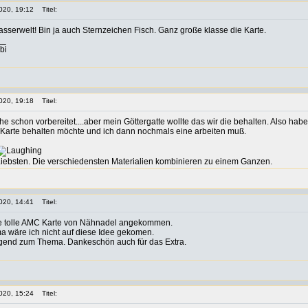
020, 19:12
Titel:
asserwelt! Bin ja auch Sternzeichen Fisch. Ganz große klasse die Karte.
__
bi
020, 19:18
Titel:
che schon vorbereitet....aber mein Göttergatte wollte das wir die behalten. Also h
e Karte behalten möchte und ich dann nochmals eine arbeiten muß.
iebsten. Die verschiedensten Materialien kombinieren zu einem Ganzen.
020, 14:41
Titel:
ine tolle AMC Karte von Nähnadel angekommen.
 wäre ich nicht auf diese Idee gekomen.
agend zum Thema. Dankeschön auch für das Extra.
020, 15:24
Titel: