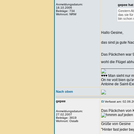
Anmeldungsdatum:
gepee hat
18.10.2006
Gestern Ab
Beiträge: 734
Wohnort: NRW
das sie fü
bin schon 
Hallo Gesine,
das sind ja gute Na
Das Päckchen war 9
wohl die Flügel a
_______________
♥♥♥ Man sieht nur m
On ne voit bien qu'av
Antoine de Saint-E
Nach oben
gepee
Verfasst am: 02.06.2
Das Päckchen von Ka
Anmeldungsdatum:
27.02.2007
auf jeden 
Beiträge: 3819
_______________
Wohnort: Ostalb
Grüße von Gesine
"Hinter fast jeder b