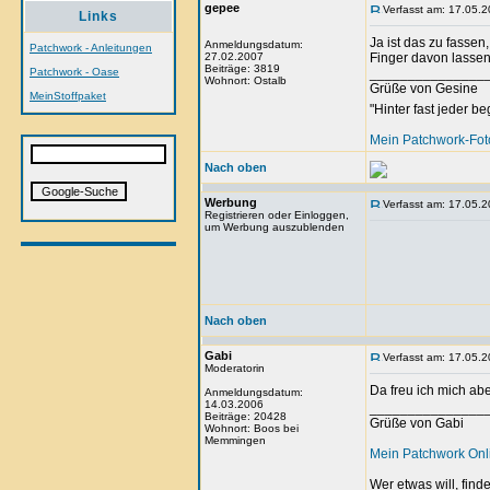
gepee
Verfasst am: 17.05.2
Links
Ja ist das zu fassen
Anmeldungsdatum:
Patchwork - Anleitungen
27.02.2007
Finger davon lasse
Beiträge: 3819
Patchwork - Oase
_______________
Wohnort: Ostalb
Grüße von Gesine
MeinStoffpaket
"Hinter fast jeder b
Mein Patchwork-Fo
Nach oben
Werbung
Verfasst am: 17.05.2
Registrieren oder Einloggen,
um Werbung auszublenden
Nach oben
Gabi
Verfasst am: 17.05.2
Moderatorin
Da freu ich mich ab
Anmeldungsdatum:
14.03.2006
_______________
Beiträge: 20428
Grüße von Gabi
Wohnort: Boos bei
Memmingen
Mein Patchwork On
Wer etwas will, fin