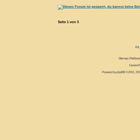
Seite
1
von
3
Sitemap
|
Reißvers
CrackerT
Powered by
phpBB
© 2001, 20