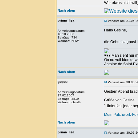
Wer etwas nicht will
Nach oben
prima_lisa
Verfasst am: 21.05.2
Hallo Gesine,
Anmeldungsdatum:
18.10.2006
Beiträge: 734
Wohnort: NRW
die Geburtstagpost 
_______________
♥♥♥ Man sieht nur m
On ne voit bien qu'av
Antoine de Saint-E
Nach oben
gepee
Verfasst am: 30.05.2
Gestern Abend brac
Anmeldungsdatum:
27.02.2007
_______________
Beiträge: 3819
Grüße von Gesine
Wohnort: Ostalb
"Hinter fast jeder b
Mein Patchwork-Fo
Nach oben
prima_lisa
Verfasst am: 30.05.2