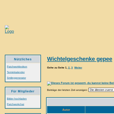
Wichtelgeschenke gepee
Nützliches
Patchworklexikon
Gehe zu Seite
1
,
2
,
3
Weiter
Terminkalender
Smileygenerator
Beiträge der letzten Zeit anzeigen:
Für Mitglieder
Bilder hochladen
Patchworkchat
Autor