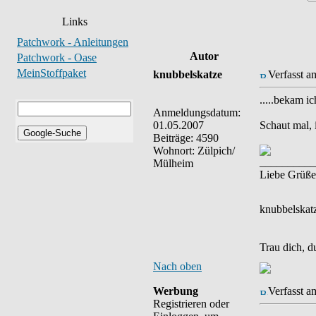
Links
Patchwork - Anleitungen
Autor
Patchwork - Oase
MeinStoffpaket
knubbelskatze
Verfasst a
.....bekam i
Anmeldungsdatum:
01.05.2007
Schaut mal, i
Beiträge: 4590
Wohnort: Zülpich/
__________
Mülheim
Liebe Grüße
knubbelskat
Trau dich, d
Nach oben
Werbung
Verfasst a
Registrieren oder