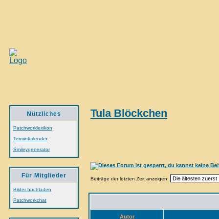
Tula Blöckchen
Nützliches
Patchworklexikon
Terminkalender
Smileygenerator
Für Mitglieder
Beiträge der letzten Zeit anzeigen:
Bilder hochladen
Patchworkchat
Autor