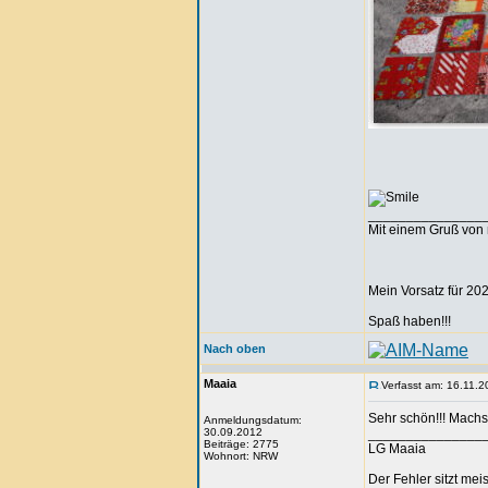
_______________
Mit einem Gruß von 
Mein Vorsatz für 202
Spaß haben!!!
Nach oben
Maaia
Verfasst am: 16.11.2
Sehr schön!!! Mach
Anmeldungsdatum:
30.09.2012
_______________
Beiträge: 2775
LG Maaia
Wohnort: NRW
Der Fehler sitzt me