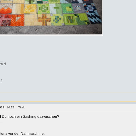
__
mir!
2:
019, 14:23
Titel:
st Du noch ein Sashing dazwischen?
__
istens vor der Nähmaschine.