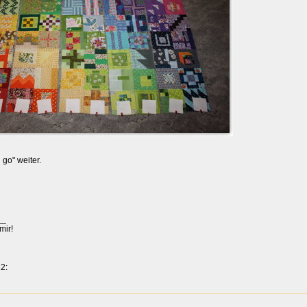
 go" weiter.
__
mir!
2: