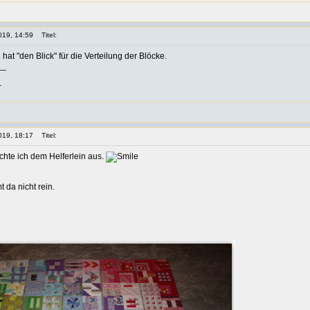
019, 14:59
Titel:
 hat "den Blick" für die Verteilung der Blöcke.
__
-
019, 18:17
Titel:
chte ich dem Helferlein aus.
 da nicht rein.