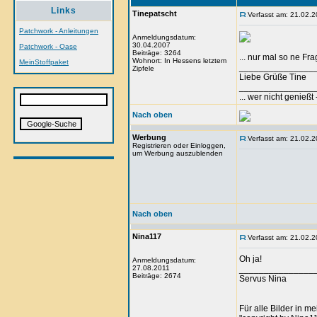
Links
Tinepatscht
Verfasst am: 21.02.2
Patchwork - Anleitungen
Anmeldungsdatum:
30.04.2007
Patchwork - Oase
Beiträge: 3264
... nur mal so ne Fr
Wohnort: In Hessens letztem
MeinStoffpaket
_______________
Zipfele
Liebe Grüße Tine
_______________
... wer nicht genieß
Nach oben
Werbung
Verfasst am: 21.02.2
Registrieren oder Einloggen,
um Werbung auszublenden
Nach oben
Nina117
Verfasst am: 21.02.2
Oh ja!
Anmeldungsdatum:
27.08.2011
_______________
Beiträge: 2674
Servus Nina
Für alle Bilder in m