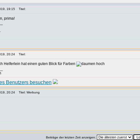
019, 19:15
Titel:
, prima!
__
-
019, 20:24
Titel:
Helferlein hat einen guten Blick für Farben
__
n
019, 20:24
Titel: Werbung
Beiträge der letzten Zeit anzeigen: