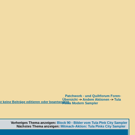
Patchwork - und Quiltforum Foren-
Übersicht
->
Andere Aktionen
->
Tula
Pinks Modern Sampler
Vorheriges Thema anzeigen:
Block 90 - Bilder vom Tula Pink City Sampler
Nächstes Thema anzeigen:
Mitmach-Aktion: Tula Pinks City Sampler