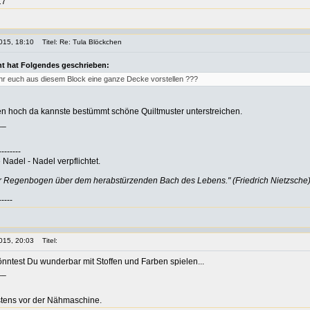
17"
015, 18:10
Titel: Re: Tula Blöckchen
t hat Folgendes geschrieben:
 ihr euch aus diesem Block eine ganze Decke vorstellen ???
da kannste bestümmt schöne Quiltmuster unterstreichen.
__
--------
Nadel - Nadel verpflichtet.
er Regenbogen über dem herabstürzenden Bach des Lebens." (Friedrich Nietzsche
-----
015, 20:03
Titel:
önntest Du wunderbar mit Stoffen und Farben spielen...
__
istens vor der Nähmaschine.