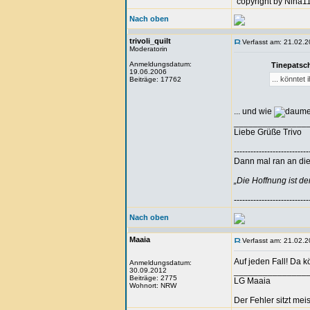
"copyright by Nina1
Nach oben
trivoli_quilt
Verfasst am: 21.02.2
Moderatorin
Anmeldungsdatum:
Tinepatsch
19.06.2006
... könntet
Beiträge: 17762
... und wie
_______________
Liebe Grüße Trivo
---------------------------
Dann mal ran an die 
„Die Hoffnung ist d
---------------------------
Nach oben
Maaia
Verfasst am: 21.02.2
Auf jeden Fall! Da k
Anmeldungsdatum:
30.09.2012
_______________
Beiträge: 2775
LG Maaia
Wohnort: NRW
Der Fehler sitzt me