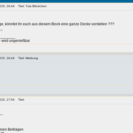
015, 16:44
Titel: Tula Blöckchen
age, könntet ihr euch aus diesem Block eine ganze Decke vorstellen ???
__
________
t - wird ungenießbar
015, 16:44
Titel: Werbung
015, 17:54
Titel:
__
einen Beiträgen