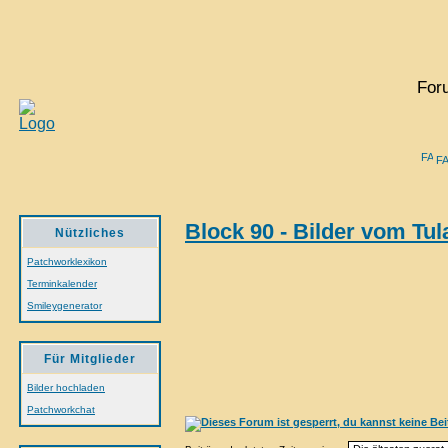
For
F
Block 90 - Bilder vom Tul
Nützliches
Patchworklexikon
Terminkalender
Smileygenerator
Für Mitglieder
Bilder hochladen
Patchworkchat