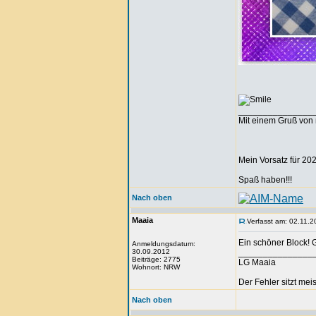
_______________
Mit einem Gruß von 
Mein Vorsatz für 202
Spaß haben!!!
Nach oben
Maaia
Verfasst am: 02.11.2
Ein schöner Block! Ge
Anmeldungsdatum:
30.09.2012
_______________
Beiträge: 2775
LG Maaia
Wohnort: NRW
Der Fehler sitzt me
Nach oben