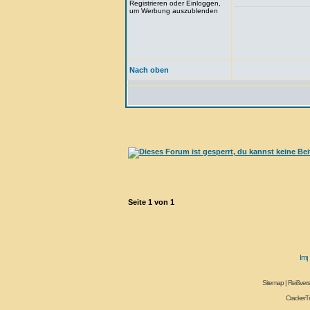
Registrieren oder Einloggen,
um Werbung auszublenden
Nach oben
Seite
1
von
1
Sitemap
|
Reißvers
CrackerT