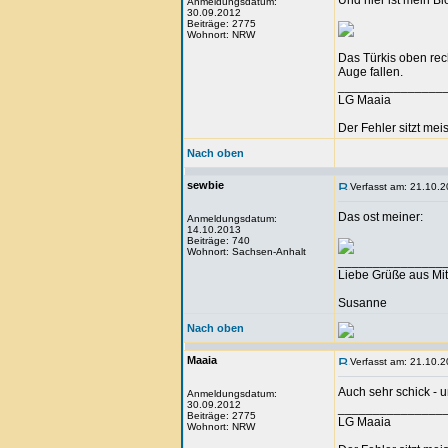
Und hier ist mein Bl
Anmeldungsdatum:
30.09.2012
Beiträge: 2775
Wohnort: NRW
Das Türkis oben rech
Auge fallen.
_______________
LG Maaia
Der Fehler sitzt me
Nach oben
sewbie
Verfasst am: 21.10.2
Das ost meiner:
Anmeldungsdatum:
14.10.2013
Beiträge: 740
Wohnort: Sachsen-Anhalt
_______________
Liebe Grüße aus Mit
Susanne
Nach oben
Maaia
Verfasst am: 21.10.2
Auch sehr schick - 
Anmeldungsdatum:
30.09.2012
_______________
Beiträge: 2775
LG Maaia
Wohnort: NRW