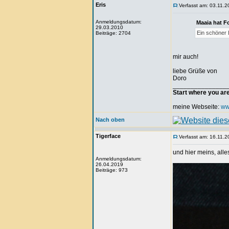
Eris
Verfasst am: 03.11.2
Anmeldungsdatum:
Maaia hat F
29.03.2010
Ein schöner B
Beiträge: 2704
mir auch!
liebe Grüße von
Doro
_______________
Start where you ar
meine Webseite:
ww
Nach oben
Tigerface
Verfasst am: 16.11.2
und hier meins, alle
Anmeldungsdatum:
26.04.2019
Beiträge: 973