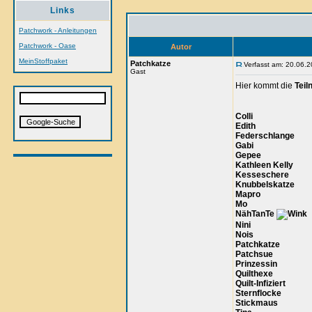
Links
Patchwork - Anleitungen
Patchwork - Oase
Autor
MeinStoffpaket
Patchkatze
Verfasst am: 20.06.2
Gast
Hier kommt die
Teil
Colli
Edith
Federschlange
Gabi
Gepee
Kathleen Kelly
Kesseschere
Knubbelskatze
Mapro
Mo
NähTanTe
Nini
Nois
Patchkatze
Patchsue
Prinzessin
Quilthexe
Quilt-Infiziert
Sternflocke
Stickmaus