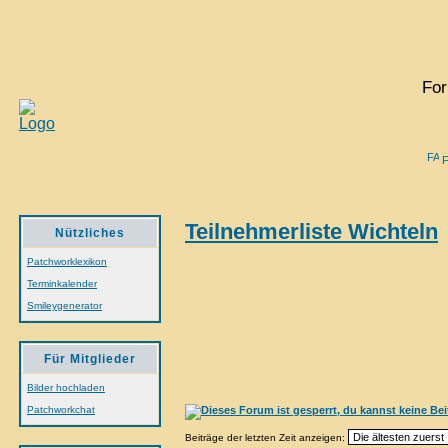
For
Teilnehmerliste Wichteln
Nützliches
Patchworklexikon
Terminkalender
Smileygenerator
Für Mitglieder
Bilder hochladen
Patchworkchat
Beiträge der letzten Zeit anzeigen: