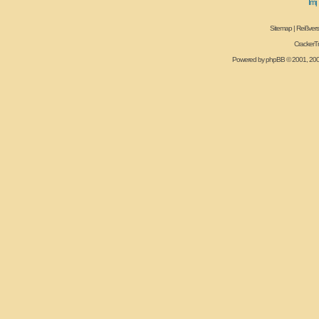
Sitemap
|
Reißvers
CrackerT
Powered by
phpBB
© 2001, 20