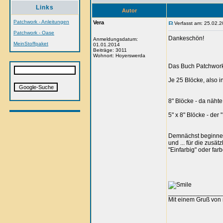
Links
Autor
Patchwork - Anleitungen
Vera
Verfasst am: 25.02.2
Patchwork - Oase
Dankeschön!
Anmeldungsdatum:
MeinStoffpaket
01.01.2014
Beiträge: 3011
Wohnort: Hoyerswerda
Das Buch Patchwork 
Je 25 Blöcke, also 
8" Blöcke - da nähte
5" x 8" Blöcke - der 
Demnächst beginne i
und ... für die zusä
"Einfarbig" oder farb
_______________
Mit einem Gruß von 