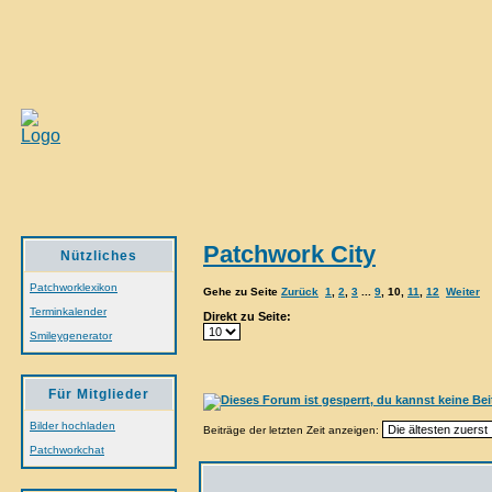
Patchwork City
Nützliches
Patchworklexikon
Gehe zu Seite
Zurück
1
,
2
,
3
...
9
,
10
,
11
,
12
Weiter
Terminkalender
Direkt zu Seite:
Smileygenerator
Für Mitglieder
Bilder hochladen
Beiträge der letzten Zeit anzeigen:
Patchworkchat