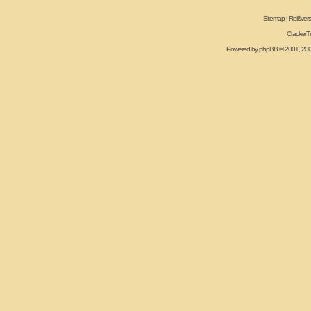
Sitemap
|
Reißvers
CrackerT
Powered by
phpBB
© 2001, 20