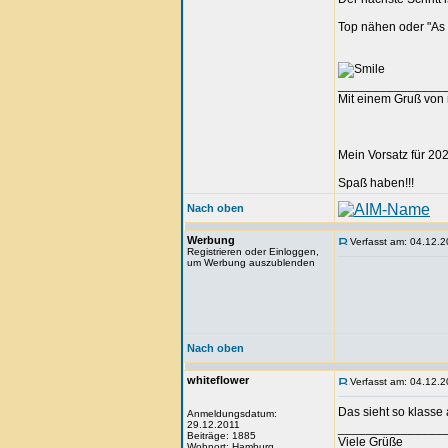
Top nähen oder "As
_______________
Mit einem Gruß von 
Mein Vorsatz für 202
Spaß haben!!!
Nach oben
Werbung
Verfasst am: 04.12.2
Registrieren oder Einloggen,
um Werbung auszublenden
Nach oben
whiteflower
Verfasst am: 04.12.2
Das sieht so klasse
Anmeldungsdatum:
29.12.2011
_______________
Beiträge: 1885
Viele Grüße
Wohnort: Hamburg