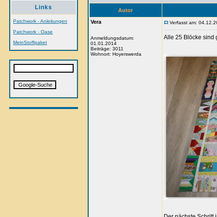
Links
Autor
Patchwork - Anleitungen
Vera
Verfasst am: 04.12.2
Patchwork - Oase
Alle 25 Blöcke sind 
Anmeldungsdatum:
MeinStoffpaket
01.01.2014
Beiträge: 3011
Wohnort: Hoyerswerda
Der nächste Schritt 