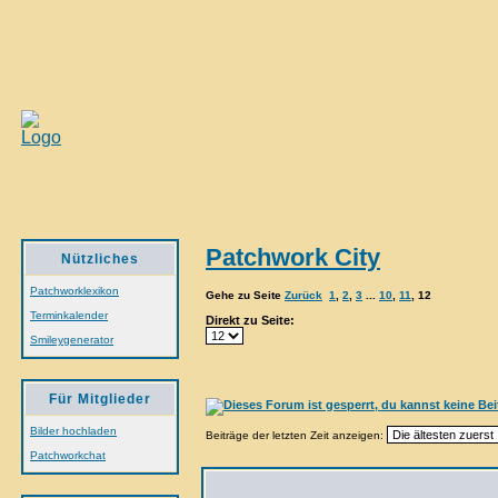
Patchwork City
Nützliches
Patchworklexikon
Gehe zu Seite
Zurück
1
,
2
,
3
...
10
,
11
,
12
Terminkalender
Direkt zu Seite:
Smileygenerator
Für Mitglieder
Bilder hochladen
Beiträge der letzten Zeit anzeigen:
Patchworkchat