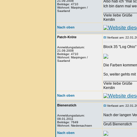
21.09.2008
Also hab ich "mal s
Beiträge: 4710
Ich bin dann mal w
Wohnort: Marpingen /
_______________
Saarland
Viele liebe Grüße
Kerstin
Nach oben
Patch-Kröte
Verfasst am: 22.01.2
Block 35 "Log Ohio
Anmeldungsdatum:
21.09.2008
Beiträge: 4710
Wohnort: Marpingen /
Saarland
Die Farben kommen au
So, weiter gehts mit
_______________
Viele liebe Grüße
Kerstin
Nach oben
Bienenstich
Verfasst am: 22.01.2
Nach der langen Ve
Anmeldungsdatum:
08.01.2011
_______________
Beiträge: 7649
Gruß Bienenstich
Wohnort: Niedersachsen
Nach oben