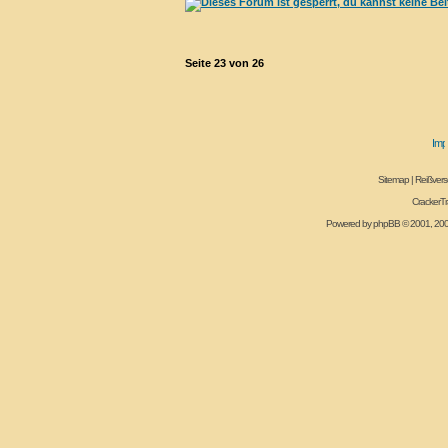
Seite
23
von
26
Sitemap
|
Reißvers
CrackerT
Powered by
phpBB
© 2001, 20