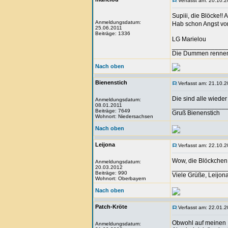
Verfasst am: 20.10.2
Supiii, die Blöcke!!
Anmeldungsdatum:
Hab schon Angst vor
25.06.2011
Beiträge: 1336
LG Marielou
_______________
Die Dummen rennen,
Nach oben
Bienenstich
Verfasst am: 21.10.2
Die sind alle wiede
Anmeldungsdatum:
08.01.2011
_______________
Beiträge: 7649
Gruß Bienenstich
Wohnort: Niedersachsen
Nach oben
Leijona
Verfasst am: 22.10.2
Wow, die Blöckchen 
Anmeldungsdatum:
20.03.2012
_______________
Beiträge: 990
Viele Grüße, Leijon
Wohnort: Oberbayern
Nach oben
Patch-Kröte
Verfasst am: 22.01.2
Obwohl auf meinen Nä
Anmeldungsdatum: