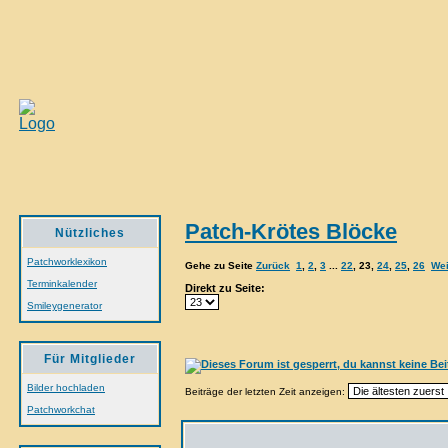
Patch-Krötes Blöcke
Nützliches
Patchworklexikon
Gehe zu Seite
Zurück
1
,
2
,
3
...
22
,
23
,
24
,
25
,
26
Wei
Terminkalender
Direkt zu Seite:
Smileygenerator
Für Mitglieder
Bilder hochladen
Beiträge der letzten Zeit anzeigen:
Patchworkchat