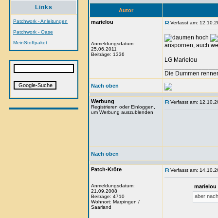
Links
Autor
Patchwork - Anleitungen
marielou
Verfasst am: 12.10.2
Patchwork - Oase
MeinStoffpaket
Anmeldungsdatum:
anspornen, auch we
25.06.2011
Beiträge: 1336
LG Marielou
_______________
Die Dummen rennen,
Nach oben
Werbung
Verfasst am: 12.10.2
Registrieren oder Einloggen,
um Werbung auszublenden
Nach oben
Patch-Kröte
Verfasst am: 14.10.2
Anmeldungsdatum:
marielou
21.09.2008
aber nach
Beiträge: 4710
Wohnort: Marpingen /
Saarland