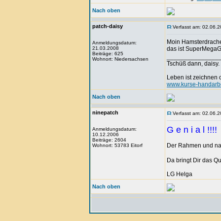
Nach oben
patch-daisy
Verfasst am: 02.06.2
Moin Hamsterdrach
Anmeldungsdatum:
21.03.2008
das ist SuperMegaG
Beiträge: 625
_______________
Wohnort: Niedersachsen
Tschüß dann, daisy.
Leben ist zeichnen
www.kurse-handarbe
Nach oben
ninepatch
Verfasst am: 02.06.2
G e n i a l !!!!
Anmeldungsdatum:
10.12.2006
Beiträge: 2604
Der Rahmen und natü
Wohnort: 53783 Eitorf
Da bringt Dir das Qu
LG Helga
Nach oben