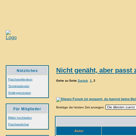
Nicht genäht, aber passt
Nützliches
Patchworklexikon
Gehe zu Seite
Zurück
1
,
2
Terminkalender
Smileygenerator
Beiträge der letzten Zeit anzeigen:
Für Mitglieder
Bilder hochladen
Patchworkchat
Autor