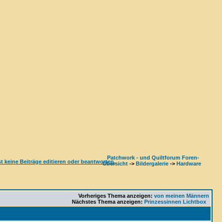
Patchwork - und Quiltforum Foren-
Übersicht
->
Bildergalerie
->
Hardware
Vorheriges Thema anzeigen:
von meinen Männern
Nächstes Thema anzeigen:
Prinzessinnen Lichtbox