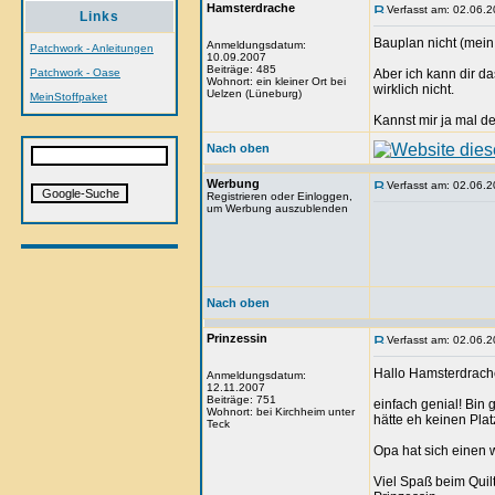
Hamsterdrache
Verfasst am: 02.06.2
Links
Bauplan nicht (mein
Anmeldungsdatum:
Patchwork - Anleitungen
10.09.2007
Beiträge: 485
Patchwork - Oase
Aber ich kann dir d
Wohnort: ein kleiner Ort bei
wirklich nicht.
Uelzen (Lüneburg)
MeinStoffpaket
Kannst mir ja mal d
Nach oben
Werbung
Verfasst am: 02.06.2
Registrieren oder Einloggen,
um Werbung auszublenden
Nach oben
Prinzessin
Verfasst am: 02.06.2
Hallo Hamsterdrach
Anmeldungsdatum:
12.11.2007
Beiträge: 751
einfach genial! Bin 
Wohnort: bei Kirchheim unter
hätte eh keinen Plat
Teck
Opa hat sich einen 
Viel Spaß beim Quil