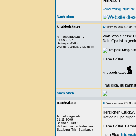
Prinzessin
_______________
www.swing-style.de
Nach oben
knubbelskatze
Verfasst am: 02.06.2
Woh, was für eine P
Anmeldungsdatum:
01.05.2007
Dein Opa ist ja geni
Beiträge: 4590
Wohnort: Zülpich/ Mülheim
Megasta
_______________
Liebe Grüße
knubbelskatze
Trau dich, du kannst
Nach oben
patchrakete
Verfasst am: 02.06.2
Herzlichen Glückwu
Anmeldungsdatum:
Hat dein Opa super
21.11.2006
_______________
Beiträge: 1890
Liebe Grüße, Barba
Wohnort: in der Nähe von
Saarburg (Trier-Saarburg)
mein Blog:
http://pa