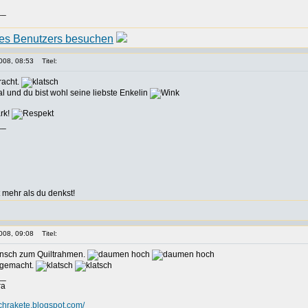
__
008, 08:53
Titel:
racht.
al und du bist wohl seine liebste Enkelin
rk!
__
 mehr als du denkst!
008, 09:08
Titel:
nsch zum Quiltrahmen.
 gemacht.
__
ra
tchrakete.blogspot.com/