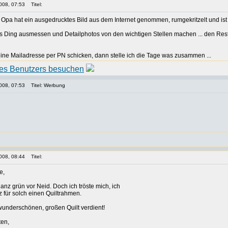
008, 07:53
Titel:
 Opa hat ein ausgedrucktes Bild aus dem Internet genommen, rumgekritzelt und ist
as Ding ausmessen und Detailphotos von den wichtigen Stellen machen ... den Rest s
eine Mailadresse per PN schicken, dann stelle ich die Tage was zusammen ...
008, 07:53
Titel: Werbung
008, 08:44
Titel:
e,
ganz grün vor Neid. Doch ich tröste mich, ich
z für solch einen Quiltrahmen.
wunderschönen, großen Quilt verdient!
ten,