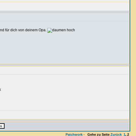
und für dich von deinem Opa.
Patchwork -
Gehe zu Seite
Zurück
1
,
2