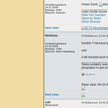
Vielen Dank.
Anmeldungsdatum:
16.07.2006
_______________
Beiträge: 3344
Liebe Grüße Susan
Wohnort: Garbsen
State Fair Sampler
Week by Week
484er Bloecke
Nach oben
Hechicera
Verfasst am: 23.03.2
Double T hat neue b
Anmeldungsdatum:
15.08.2006
Beiträge: 7506
und
Wohnort: Nähe Heidelberg
Colli hat jetzt auc
_______________
Stress entsteht, we
jemandem in den Arsc
@-->-->----
Silver Jane: 40-25
Nach oben
colli
Verfasst am: 23.03.2
Moderatorin