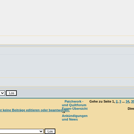
Patchwork -
Gehe zu Seite
1
,
2
,
3
...
34
,
3
und Quiltforum
Foren-Übersicht
Dire
->
Ankündigungen
und News