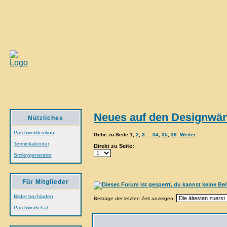
Neues auf den Designwä
Nützliches
Patchworklexikon
Gehe zu Seite
1
,
2
,
3
...
34
,
35
,
36
Weiter
Terminkalender
Direkt zu Seite:
Smileygenerator
Für Mitglieder
Bilder hochladen
Beiträge der letzten Zeit anzeigen:
Patchworkchat