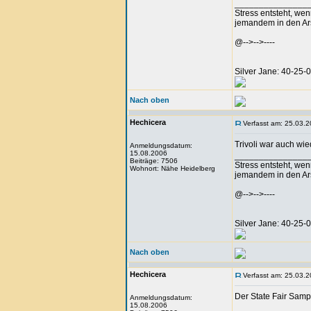
_______________
Stress entsteht, we
jemandem in den Arsc
@-->-->----
Silver Jane: 40-25
Nach oben
Hechicera
Verfasst am: 25.03.2
Trivoli war auch wie
Anmeldungsdatum:
15.08.2006
_______________
Beiträge: 7506
Stress entsteht, we
Wohnort: Nähe Heidelberg
jemandem in den Arsc
@-->-->----
Silver Jane: 40-25
Nach oben
Hechicera
Verfasst am: 25.03.2
Der State Fair Samp
Anmeldungsdatum:
15.08.2006
_______________