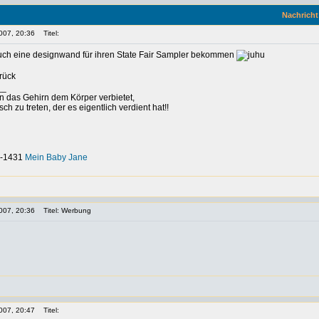
Nachricht
007, 20:36
Titel:
auch eine designwand für ihren State Fair Sampler bekommen
__
nn das Gehirn dem Körper verbietet,
h zu treten, der es eigentlich verdient hat!!
-0-1431
Mein Baby Jane
007, 20:36
Titel: Werbung
007, 20:47
Titel: