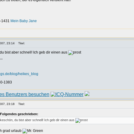
h zu treten, der es eigentlich verdient hat!!
-0-1431
Mein Baby Jane
007, 23:14
Titel:
u bist aber schnell! Ich geb dir einen aus
__
ogs.de/blog/heikes_blog
-0-1383
007, 23:18
Titel:
 Folgendes geschrieben:
eschön, du bist aber schnell! Ich geb dir einen aus
h grad urlaub