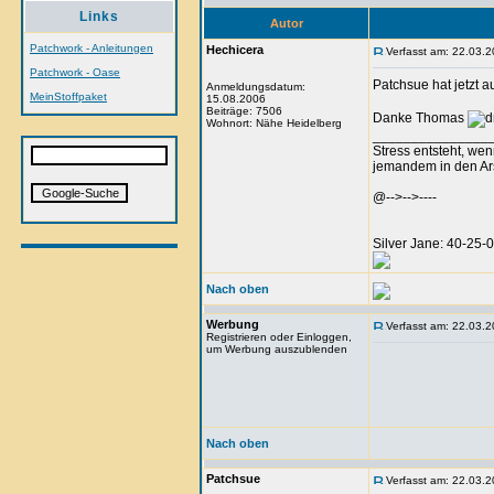
Links
Autor
Patchwork - Anleitungen
Hechicera
Verfasst am: 22.03.2
Patchwork - Oase
Patchsue hat jetzt 
Anmeldungsdatum:
MeinStoffpaket
15.08.2006
Beiträge: 7506
Danke Thomas
Wohnort: Nähe Heidelberg
_______________
Stress entsteht, we
jemandem in den Arsc
@-->-->----
Silver Jane: 40-25
Nach oben
Werbung
Verfasst am: 22.03.2
Registrieren oder Einloggen,
um Werbung auszublenden
Nach oben
Patchsue
Verfasst am: 22.03.2