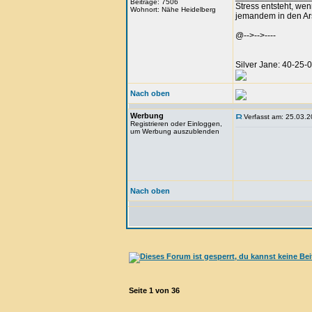
Beiträge: 7506
Stress entsteht, we
Wohnort: Nähe Heidelberg
jemandem in den Arsc
@-->-->----
Silver Jane: 40-25
Nach oben
Werbung
Verfasst am: 25.03.2
Registrieren oder Einloggen,
um Werbung auszublenden
Nach oben
Seite
1
von
36