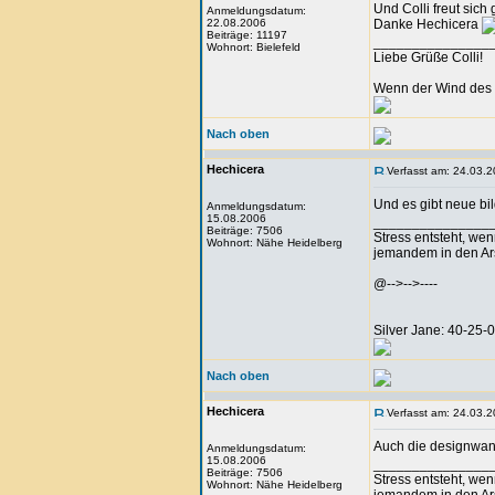
Und Colli freut sich 
Anmeldungsdatum:
22.08.2006
Danke Hechicera
Beiträge: 11197
_______________
Wohnort: Bielefeld
Liebe Grüße Colli!
Wenn der Wind des 
Nach oben
Hechicera
Verfasst am: 24.03.2
Und es gibt neue bi
Anmeldungsdatum:
15.08.2006
_______________
Beiträge: 7506
Stress entsteht, we
Wohnort: Nähe Heidelberg
jemandem in den Arsc
@-->-->----
Silver Jane: 40-25
Nach oben
Hechicera
Verfasst am: 24.03.2
Auch die designwa
Anmeldungsdatum:
15.08.2006
_______________
Beiträge: 7506
Stress entsteht, we
Wohnort: Nähe Heidelberg