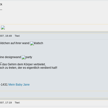
__
007, 16:49
Titel:
ildchen auf ihrer wand
h eine designwand
__
nn das Gehirn dem Körper verbietet,
h zu treten, der es eigentlich verdient hat!!
-0-1431
Mein Baby Jane
007, 17:19
Titel: