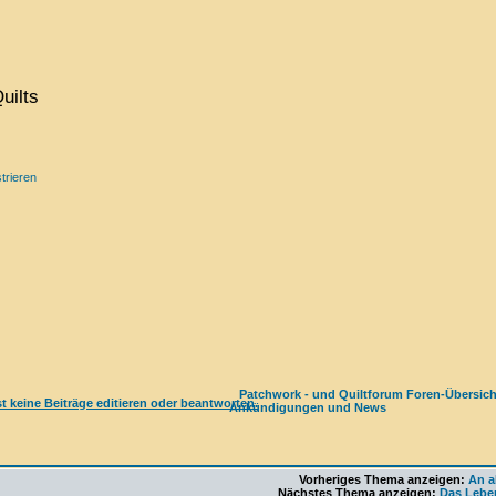
uilts
trieren
Patchwork - und Quiltforum Foren-Übersich
Ankündigungen und News
Vorheriges Thema anzeigen:
An a
Nächstes Thema anzeigen:
Das Leben