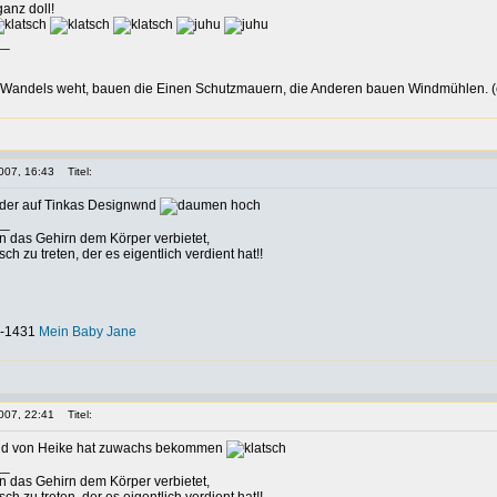
ganz doll!
__
Wandels weht, bauen die Einen Schutzmauern, die Anderen bauen Windmühlen. (c
007, 16:43
Titel:
lder auf Tinkas Designwnd
__
nn das Gehirn dem Körper verbietet,
h zu treten, der es eigentlich verdient hat!!
-0-1431
Mein Baby Jane
007, 22:41
Titel:
nd von Heike hat zuwachs bekommen
__
nn das Gehirn dem Körper verbietet,