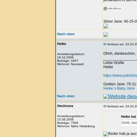
jemandem in den Arsc
@-->-->----
Silver Jane: 40-25
Nach oben
Heike
Verfasst am: 24.03.2
Ohhh, dankeschön, d
Anmeldungsdatum:
16.10.2006
_______________
Beiträge: 1607
Liebe Grüße
Wohnort: Neustadt
Heike
https://www.patchbl
Golden Jane: 70-11
Heike´s Baby Jane
Nach oben
Hechicera
Verfasst am: 24.03.2
Anmeldungsdatum:
Heike hat
15.08.2006
Ohhh, dank
Beiträge: 7506
Wohnort: Nähe Heidelberg
hab ja auc