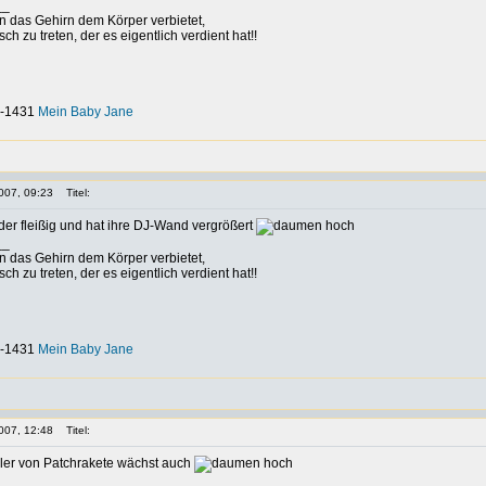
__
nn das Gehirn dem Körper verbietet,
h zu treten, der es eigentlich verdient hat!!
-0-1431
Mein Baby Jane
007, 09:23
Titel:
der fleißig und hat ihre DJ-Wand vergrößert
__
nn das Gehirn dem Körper verbietet,
h zu treten, der es eigentlich verdient hat!!
-0-1431
Mein Baby Jane
007, 12:48
Titel:
ler von Patchrakete wächst auch
__