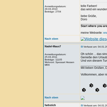
tolle Farben!
Anmeldungsdatum:
29.03.2010
das wird ein wunder
Beiträge: 2704
liebe Grüße,
Doro
_______________
Start where you ar
meine Webseite:
ww
Nach oben
Nadel-Maus7
Verfasst am: 04.01.2
Oh schön ... das sin
Anmeldungsdatum:
25.03.2011
Genieße den Urlaub,
Beiträge: 11105
Und von diesem Tun,
Wohnort: Spessart Hessen
_______________
MKK
Mit lieben Grüßen, 
Vollkommen, aber ni
Nach oben
farbstich
Verfasst am: 04.01.2