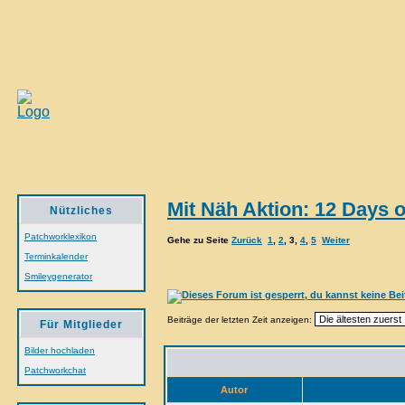
Mit Näh Aktion: 12 Days 
Nützliches
Patchworklexikon
Gehe zu Seite
Zurück
1
,
2
,
3
,
4
,
5
Weiter
Terminkalender
Smileygenerator
Beiträge der letzten Zeit anzeigen:
Für Mitglieder
Bilder hochladen
Patchworkchat
Autor