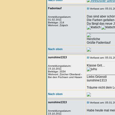
Nach oben
Fadenlauf
Verfasst am: 05.01.2
Das sind aber schön
Anmeldungsdatum:
01.02.2011
Die Farben gefallen 
Beiträge: 214
Da fängt das neue J
Wohnort: Zülpich
_______________
Herzliche
Grüße Fadenlauf
Nach oben
sunshine1313
Verfasst am: 05.01.2
Klasse Grit....
Anmeldungsdatum:
15.10.2011
Beiträge: 2034
_______________
Wohnort: Zürcher Oberland -
Liebs Grüessli
Bei den Füchsen und Hasen
sunshine1313
Träume nicht dein 
Nach oben
sunshine1313
Verfasst am: 05.01.2
Habe heute mal mei
Anmeldungsdatum:
15.10.2011