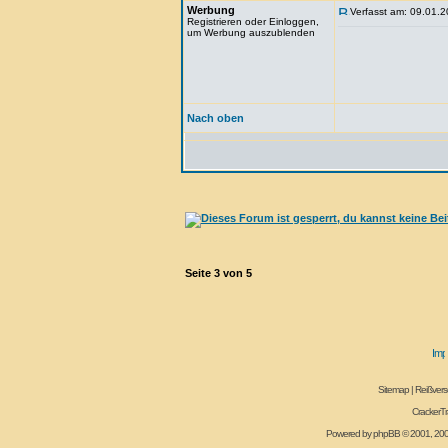
Werbung
Verfasst am: 09.01.2
Registrieren oder Einloggen,
um Werbung auszublenden
Nach oben
Seite
3
von
5
Sitemap
|
Reißvers
CrackerT
Powered by
phpBB
© 2001, 20