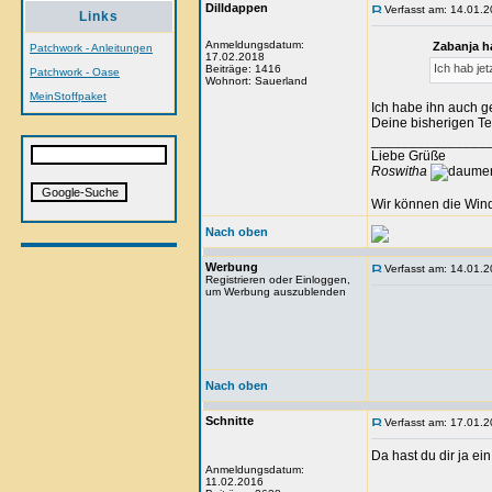
Dilldappen
Verfasst am: 14.01.2
Links
Anmeldungsdatum:
Zabanja h
Patchwork - Anleitungen
17.02.2018
Ich hab je
Beiträge: 1416
Patchwork - Oase
Wohnort: Sauerland
MeinStoffpaket
Ich habe ihn auch g
Deine bisherigen Te
_______________
Liebe Grüße
Roswitha
Wir können die Wind
Nach oben
Werbung
Verfasst am: 14.01.2
Registrieren oder Einloggen,
um Werbung auszublenden
Nach oben
Schnitte
Verfasst am: 17.01.2
Da hast du dir ja e
Anmeldungsdatum:
11.02.2016