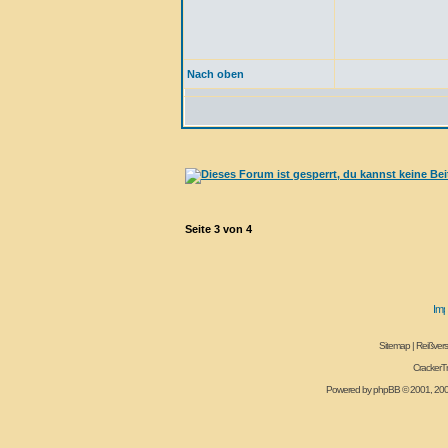
Nach oben
Seite
3
von
4
Sitemap
|
Reißvers
CrackerT
Powered by
phpBB
© 2001, 20