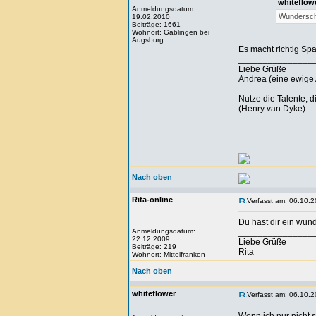
whiteflow
Anmeldungsdatum:
Wunderschön
19.02.2010
Beiträge: 1661
Wohnort: Gablingen bei
Augsburg
Es macht richtig Spa
_______________
Liebe Grüße
Andrea (eine ewige 
Nutze die Talente, d
(Henry van Dyke)
Nach oben
Rita-online
Verfasst am: 06.10.2
Du hast dir ein wun
Anmeldungsdatum:
_______________
22.12.2009
Liebe Grüße
Beiträge: 219
Rita
Wohnort: Mittelfranken
Nach oben
whiteflower
Verfasst am: 06.10.2