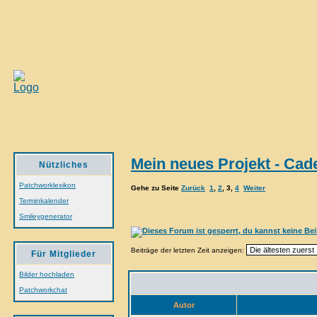
Mein neues Projekt - Cad
Nützliches
Patchworklexikon
Gehe zu Seite
Zurück
1
,
2
,
3
,
4
Weiter
Terminkalender
Smileygenerator
Beiträge der letzten Zeit anzeigen:
Für Mitglieder
Bilder hochladen
Patchworkchat
Autor