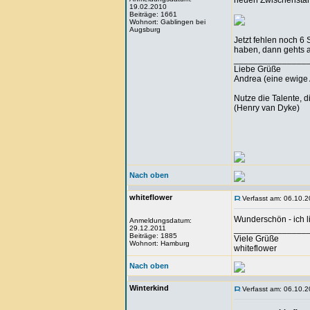
neuen Zwischenstan
19.02.2010
Beiträge: 1661
Wohnort: Gablingen bei
Augsburg
Jetzt fehlen noch 6
haben, dann gehts an
_______________
Liebe Grüße
Andrea (eine ewige 
Nutze die Talente, d
(Henry van Dyke)
Nach oben
whiteflower
Verfasst am: 06.10.2
Wunderschön - ich lie
Anmeldungsdatum:
29.12.2011
_______________
Beiträge: 1885
Viele Grüße
Wohnort: Hamburg
whiteflower
Nach oben
Winterkind
Verfasst am: 06.10.2