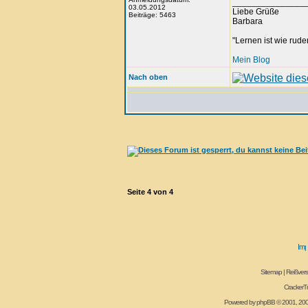
_______________
03.05.2012
Liebe Grüße
Beiträge: 5463
Barbara
"Lernen ist wie rude
Mein Blog
Nach oben
Seite
4
von
4
Sitemap
|
Reißvers
CrackerT
Powered by
phpBB
© 2001, 20