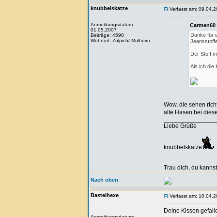
knubbelskatze
Verfasst am: 09.04.2
Anmeldungsdatum:
Carmen60 
01.05.2007
Danke für e
Beiträge: 4590
Wohnort: Zülpich/ Mülheim
Jeansstoffe
Der Stoff m
Als ich die
Wow, die sehen rich
alte Hasen bei dies
_______________
Liebe Grüße
knubbelskatze
Trau dich, du kannst
Nach oben
Bastelhexe
Verfasst am: 10.04.2
Deine Kissen gefalle
Anmeldungsdatum: