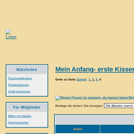
Mein Anfang- erste Kisse
Nützliches
Patchworklexikon
Gehe zu Seite
Zurück
1
,
2
,
3
,
4
Terminkalender
Smileygenerator
Beiträge der letzten Zeit anzeigen:
Für Mitglieder
Bilder hochladen
Patchworkchat
Autor