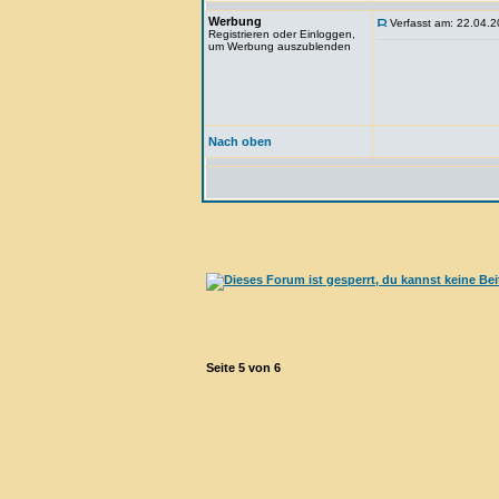
Werbung
Verfasst am: 22.04.2
Registrieren oder Einloggen,
um Werbung auszublenden
Nach oben
Seite
5
von
6