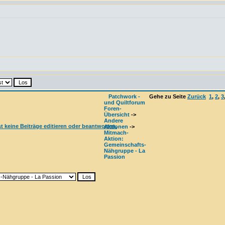
Patchwork -
Gehe zu Seite
Zurück
1
,
2
,
3
und Quiltforum
Foren-
Übersicht
->
Andere
Aktionen
->
Mitmach-
Aktion:
Gemeinschafts-
Nähgruppe - La
Passion