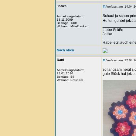
Jotika
Verfasst am: 14.04.2
Schaut ja schon pr
Anmeldungsdatum:
18.11.2009
Heften gehört jetzt
Beiträge: 1301
_______________
Wohnort: Mittelfranken
Liebe Grüße
Jotika
Habe jetzt auch ein
Nach oben
Dani
Verfasst am: 22.04.2
so langsam neigt si
Anmeldungsdatum:
23.01.2016
gute Stück hat jetzt
Beiträge: 54
Wohnort: Potsdam