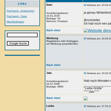
Links
Dani
Verfasst am: 23.03.2
Patchwork - Anleitungen
ja genau Winterkind
Anmeldungsdatum:
23.01.2016
Patchwork - Oase
Beiträge: 54
@conniefan
Wohnort: Potsdam
MeinStoffpaket
ich hab noch nen pa
Nach oben
Werbung
Verfasst am: 23.03.2
Registrieren oder Einloggen,
um Werbung auszublenden
Nach oben
Jalu
Verfasst am: 23.03.2
Hab nach Monaten n
Anmeldungsdatum:
04.07.2008
_______________
Beiträge: 6895
°Liebe Grüße°
°°°°Jalu°°°°
Nach oben
Laska
Verfasst am: 27.03.2