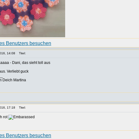
016, 14:08
Titel:
a - Dani, das sieht toll aus
aus. Verliebt guck
__
m Deich Martina
016, 17:18
Titel:
h rot