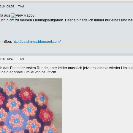
016, 08:57
Titel:
ima aus
.
 auch nicht zu meinen Lieblingsaufgaben. Deshalb hefte ich immer nur eines und nä
__
en Blog:
http://patchines.blogspot.com/
016, 13:40
Titel:
ch das Ende der ersten Runde, aber leider muss ich jetzt erst einmal wieder Hexa
 eine diagonale Größe von ca. 35cm.