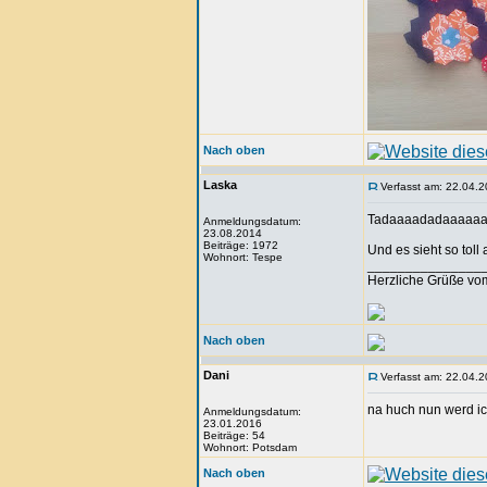
Nach oben
Laska
Verfasst am: 22.04.2
Tadaaaadadaaaaaaaaa
Anmeldungsdatum:
23.08.2014
Beiträge: 1972
Und es sieht so toll 
Wohnort: Tespe
_______________
Herzliche Grüße vo
Nach oben
Dani
Verfasst am: 22.04.2
na huch nun werd ic
Anmeldungsdatum:
23.01.2016
Beiträge: 54
Wohnort: Potsdam
Nach oben