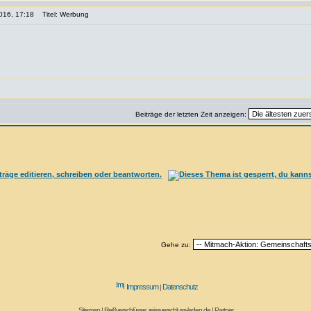
016, 17:18
Titel: Werbung
Beiträge der letzten Zeit anzeigen:
Gehe zu:
Impressum
Datenschutz
|
Sitemap
|
Reißverschlüsse: reissverschluss-laden.de
|
Partner