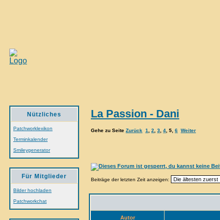
La Passion - Dani
Nützliches
Patchworklexikon
Gehe zu Seite
Zurück
1
,
2
,
3
,
4
,
5
,
6
Weiter
Terminkalender
Smileygenerator
Für Mitglieder
Beiträge der letzten Zeit anzeigen:
Bilder hochladen
Patchworkchat
Autor