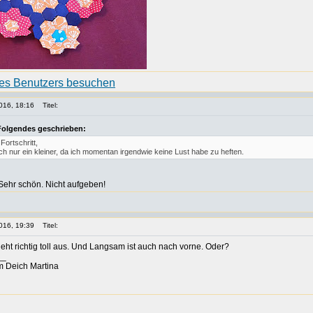
016, 18:16
Titel:
Folgendes geschrieben:
 Fortschritt,
ich nur ein kleiner, da ich momentan irgendwie keine Lust habe zu heften.
 Sehr schön. Nicht aufgeben!
016, 19:39
Titel:
ieht richtig toll aus. Und Langsam ist auch nach vorne. Oder?
__
m Deich Martina