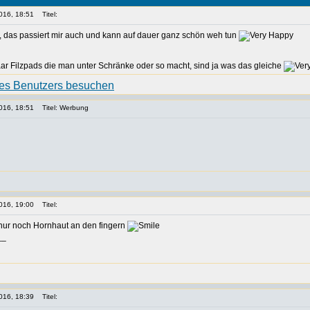
016, 18:51
Titel:
, das passiert mir auch und kann auf dauer ganz schön weh tun
ar Filzpads die man unter Schränke oder so macht, sind ja was das gleiche
016, 18:51
Titel: Werbung
016, 19:00
Titel:
ur noch Hornhaut an den fingern
__
016, 18:39
Titel: