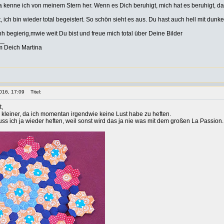
a kenne ich von meinem Stern her. Wenn es Dich beruhigt, mich hat es beruhigt, da
 ich bin wieder total begeistert. So schön sieht es aus. Du hast auch hell mit dunke
h begierig,mwie weit Du bist und freue mich total über Deine Bilder
__
m Deich Martina
016, 17:09
Titel:
t,
n kleiner, da ich momentan irgendwie keine Lust habe zu heften.
s ich ja wieder heften, weil sonst wird das ja nie was mit dem großen La Passion.